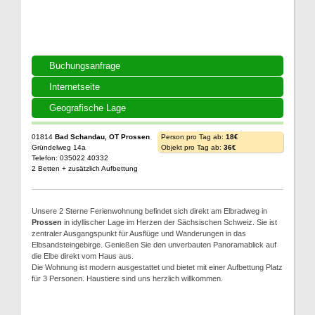
Buchungsanfrage
Internetseite
Geografische Lage
01814
Bad Schandau, OT Prossen
Person pro Tag ab:
18€
Gründelweg 14a
Objekt pro Tag ab:
36€
Telefon: 035022 40332
2 Betten + zusätzlich Aufbettung
Unsere 2 Sterne Ferienwohnung befindet sich direkt am Elbradweg in
Prossen
in idyllischer Lage im Herzen der Sächsischen Schweiz. Sie ist
zentraler Ausgangspunkt für Ausflüge und Wanderungen in das
Elbsandsteingebirge. Genießen Sie den unverbauten Panoramablick auf
die Elbe direkt vom Haus aus.
Die Wohnung ist modern ausgestattet und bietet mit einer Aufbettung Platz
für 3 Personen. Haustiere sind uns herzlich willkommen.