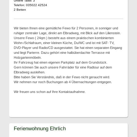
Untere Talstr. 3
Telefon: 035022 42524
2 Betten
Wir bieten Ihnen eine gemütliche Fewo für 2 Personen, in sonniger und
ruhiger zentraler Lage, direkt am Elbradweg, mit Blick auf den Lilienstein.
Unsere Fewo ( 24qm ) besteht aus einem praktischen kombinierten
Wohn-/Schlafraum, einer kleinen Küche, Du/WC und ist mit SAT- TV,
DVD-Player und Radio/CD ausgestattet. Sie hat einen separaten Eingang
und liegt Parterre. Dazu gehört eine halbüberdachte Terrasse mit
Holzgartenmöbeln.
Ihr Fahrzeug hat einen eigenen Parkplatz auf dem Grundstück.
Gern können Sie auch unsere Fahrräder für eine Radtour auf dem
Elbradweg ausleihen.
Bitte haben Sie Verständnis, daß in der Fewo nicht geraucht wird.
Wir nehmen nur noch Buchungen ab 4 Übernachtungen entgegen.
Wir freuen uns schon auf Ihre Kontaktaufnahme.
Ferienwohnung Ehrlich