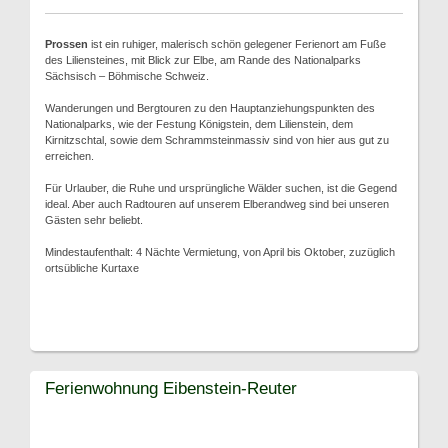
Prossen
ist ein ruhiger, malerisch schön gelegener Ferienort am Fuße
des Liliensteines, mit Blick zur Elbe, am Rande des Nationalparks
Sächsisch – Böhmische Schweiz.
Wanderungen und Bergtouren zu den Hauptanziehungspunkten des
Nationalparks, wie der Festung Königstein, dem Lilienstein, dem
Kirnitzschtal, sowie dem Schrammsteinmassiv sind von hier aus gut zu
erreichen.
Für Urlauber, die Ruhe und ursprüngliche Wälder suchen, ist die Gegend
ideal. Aber auch Radtouren auf unserem Elberandweg sind bei unseren
Gästen sehr beliebt.
Mindestaufenthalt: 4 Nächte Vermietung, von April bis Oktober, zuzüglich
ortsübliche Kurtaxe
Ferienwohnung Eibenstein-Reuter