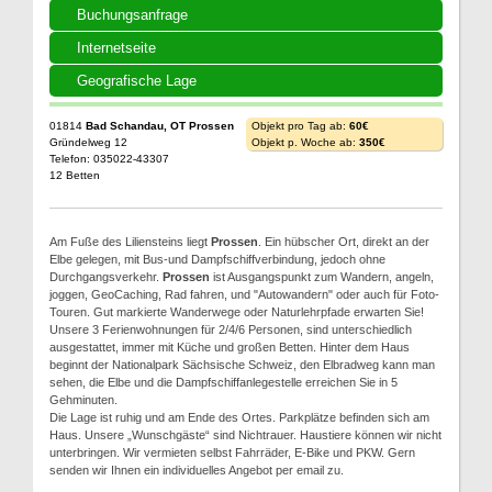
Buchungsanfrage
Internetseite
Geografische Lage
01814
Bad Schandau, OT Prossen
Objekt pro Tag ab:
60€
Gründelweg 12
Objekt p. Woche ab:
350€
Telefon: 035022-43307
12 Betten
Am Fuße des Liliensteins liegt
Prossen
. Ein hübscher Ort, direkt an der
Elbe gelegen, mit Bus-und Dampfschiffverbindung, jedoch ohne
Durchgangsverkehr.
Prossen
ist Ausgangspunkt zum Wandern, angeln,
joggen, GeoCaching, Rad fahren, und "Autowandern" oder auch für Foto-
Touren. Gut markierte Wanderwege oder Naturlehrpfade erwarten Sie!
Unsere 3 Ferienwohnungen für 2/4/6 Personen, sind unterschiedlich
ausgestattet, immer mit Küche und großen Betten. Hinter dem Haus
beginnt der Nationalpark Sächsische Schweiz, den Elbradweg kann man
sehen, die Elbe und die Dampfschiffanlegestelle erreichen Sie in 5
Gehminuten.
Die Lage ist ruhig und am Ende des Ortes. Parkplätze befinden sich am
Haus. Unsere „Wunschgäste“ sind Nichtrauer. Haustiere können wir nicht
unterbringen. Wir vermieten selbst Fahrräder, E-Bike und PKW. Gern
senden wir Ihnen ein individuelles Angebot per email zu.