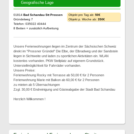
Geografische Lage
01814
Bad Schandau Stt Prossen
Objekt pro Tag ab:
50€
Gründelweg 7
Objekt p. Woche ab:
350€
Telefon: 035022 40444
8 Betten + zusätzlich Aufbettung
Unsere Ferienwohnungen liegen im Zentrum der Sächsischen Schweiz
direkt im "Prossner Gründel" Die Elbe, der Elbradweg und der Sandstein
liegen in Sichtweite und laden zu sportlichen Aktivitäten ein. WLAN
kostenlos vorhanden. PKW Stellplatz auf eigenem Grundstück.
Unterstellmöglichkeit für Fahrräder vorhanden.
Unsere Preise:
Ferienwohnung Rocky mit Terrasse ab 50,00 € für 2 Personen
Ferienwohnung Marie mit Balkon ab 60,00 € für 2 Personen
zu mieten ab 5 Übernachtungen
Zzgl. 30,00 € Endreinigung und Gästeabgabe der Stadt Bad Schandau
Herzlich Willkommen !