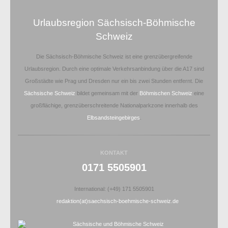
Urlaubsregion Sächsisch-Böhmische
Schweiz
Die Sächsisch-Böhmische Schweiz ist eine grenzübergreifende
Urlaubsregion. Durch eine optimale Verkehrsanbindung über die A17 sind
Großstädte wie Prag und Dresden nur ein bis zwei Stunden entfernt. Die
Sächsische Schweiz
bildet gemeinsam mit der
Böhmischen Schweiz
eine
großflächige, grenzüberschreitende Nationalparkzone innerhalb des
Elbsandsteingebirges
.
KONTAKT
0171 5505901
International: (+49) 171 5505901
redaktion(at)saechsisch-boehmische-schweiz.de