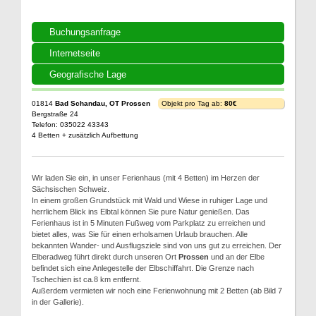
Buchungsanfrage
Internetseite
Geografische Lage
01814
Bad Schandau, OT Prossen
Objekt pro Tag ab:
80€
Bergstraße 24
Telefon: 035022 43343
4 Betten + zusätzlich Aufbettung
Wir laden Sie ein, in unser Ferienhaus (mit 4 Betten) im Herzen der
Sächsischen Schweiz.
In einem großen Grundstück mit Wald und Wiese in ruhiger Lage und
herrlichem Blick ins Elbtal können Sie pure Natur genießen. Das
Ferienhaus ist in 5 Minuten Fußweg vom Parkplatz zu erreichen und
bietet alles, was Sie für einen erholsamen Urlaub brauchen. Alle
bekannten Wander- und Ausflugsziele sind von uns gut zu erreichen. Der
Elberadweg führt direkt durch unseren Ort
Prossen
und an der Elbe
befindet sich eine Anlegestelle der Elbschiffahrt. Die Grenze nach
Tschechien ist ca.8 km entfernt.
Außerdem vermieten wir noch eine Ferienwohnung mit 2 Betten (ab Bild 7
in der Gallerie).