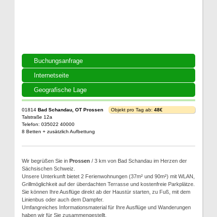
Buchungsanfrage
Internetseite
Geografische Lage
01814
Bad Schandau, OT Prossen
Objekt pro Tag ab:
48€
Talstraße 12a
Telefon: 035022 40000
8 Betten + zusätzlich Aufbettung
Wir begrüßen Sie in
Prossen
/ 3 km von Bad Schandau im Herzen der
Sächsischen Schweiz.
Unsere Unterkunft bietet 2 Ferienwohnungen (37m² und 90m²) mit WLAN,
Grillmöglichkeit auf der überdachten Terrasse und kostenfreie Parkplätze.
Sie können Ihre Ausflüge direkt ab der Haustür starten, zu Fuß, mit dem
Linienbus oder auch dem Dampfer.
Umfangreiches Informationsmaterial für Ihre Ausflüge und Wanderungen
haben wir für Sie zusammengestellt.