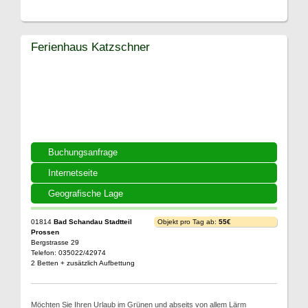
Ferienhaus Katzschner
Buchungsanfrage
Internetseite
Geografische Lage
01814
Bad Schandau Stadtteil
Objekt pro Tag ab:
55€
Prossen
Bergstrasse 29
Telefon: 035022/42974
2 Betten + zusätzlich Aufbettung
Möchten Sie Ihren Urlaub im Grünen und abseits von allem Lärm