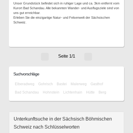
Unser Grundstück befindet sich in ruhiger Lage und ca. 3km entfernt vom
Kurort Bad Schandau. Alle bekannten Wander- und Ausflugsziele sind von
uns gut erreichbar.
Erleben Sie die einzigartige Natur- und Felsenwelt der Sächsischen
Schweiz.
Seite 1/1
Suchvorschläge
Elberadweg
Gohrisch
Bastei
Malerweg
Gasthof
Bad Schandau
Hohnstein
Lichtenhain
Hütte
Berg
Unterkunftsuche in der Sächsisch Böhmischen
Schweiz nach Schlüsselworten