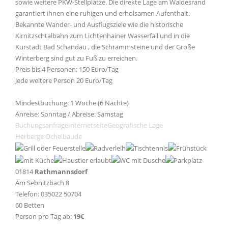
sowie weitere PKW-Stellplätze. Die direkte Lage am Waldesrand
garantiert ihnen eine ruhigen und erholsamen Aufenthalt.
Bekannte Wander- und Ausflugsziele wie die historische
Kirnitzschtalbahn zum Lichtenhainer Wasserfall und in die
Kurstadt Bad Schandau , die Schrammsteine und der Große
Winterberg sind gut zu Fuß zu erreichen.
Preis bis 4 Personen: 150 Euro/Tag
Jede weitere Person 20 Euro/Tag
Mindestbuchung: 1 Woche (6 Nächte)
Anreise: Sonntag / Abreise: Samstag
Buchungsanfrage
Internetseite
Geografische Lage
Herberge Ochelbaude
01814
Rathmannsdorf
Am Sebnitzbach 8
Telefon: 035022 50704
60 Betten
Person pro Tag ab:
19€