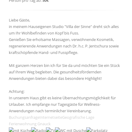
Person pro Tag ab:
50€
Liebe Gäste,
in meinem Hauseigenen Studio "Villa der Sinne" dreht sich alles
um Ihr Wohlbefinden von Kopf bis Fuss.
Genießen Sie erholsame Massagen, verwöhnende Kosmetik,
regenerierende Anwendungen nach Dr. h.c. P. Jentschura sowie
kraftschöpfende Hand- und Fusspflege.
Mit ganzem Herzen bin ich für Sie da und möchten Sie ein Stück
auf Ihrem Weg begleiten. Die gesundheitsfördernden
Anwendungen bieten dabei das besondere Highlight!
Achtung:
In unserem Haus gibt es keine Übernachtungsmöglichkeit für
Urlauber. Ich empfange nur Tagesgäste für Wellness-
Anwendungen nach terminlicher Vereinbarung.
Buchungsanfrage
Internetseite
Geografische Lage
Ferienwohnung Gnauck