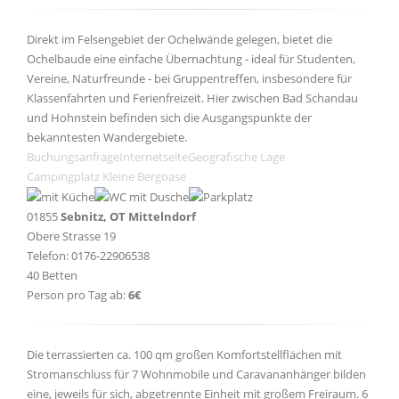
Direkt im Felsengebiet der Ochelwände gelegen, bietet die
Ochelbaude eine einfache Übernachtung - ideal für Studenten,
Vereine, Naturfreunde - bei Gruppentreffen, insbesondere für
Klassenfahrten und Ferienfreizeit. Hier zwischen Bad Schandau
und Hohnstein befinden sich die Ausgangspunkte der
bekanntesten Wandergebiete.
Buchungsanfrage
Internetseite
Geografische Lage
Campingplatz Kleine Bergoase
01855
Sebnitz, OT Mittelndorf
Obere Strasse 19
Telefon: 0176-22906538
40 Betten
Person pro Tag ab:
6€
Die terrassierten ca. 100 qm großen Komfortstellflächen mit
Stromanschluss für 7 Wohnmobile und Caravananhänger bilden
eine, jeweils für sich, abgetrennte Einheit mit großem Freiraum. 6