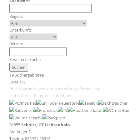
Suchwort
:
Region:
Unterkunft:
Betten:
Erweiterte Suche
19 Suchergebnisse
Seite 1/2
Buchungsanfrage
Internetseite
Geografische Lage
Hotel Garni - Berghof Lichtenhain
01855
Sebnitz, OT Lichtenhain
Am Anger 3
Telefon: 035971-56512