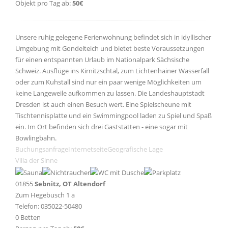
Objekt pro Tag ab:
50€
Unsere ruhig gelegene Ferienwohnung befindet sich in idyllischer
Umgebung mit Gondelteich und bietet beste Voraussetzungen
für einen entspannten Urlaub im Nationalpark Sächsische
Schweiz. Ausflüge ins Kirnitzschtal, zum Lichtenhainer Wasserfall
oder zum Kuhstall sind nur ein paar wenige Möglichkeiten um
keine Langeweile aufkommen zu lassen. Die Landeshauptstadt
Dresden ist auch einen Besuch wert. Eine Spielscheune mit
Tischtennisplatte und ein Swimmingpool laden zu Spiel und Spaß
ein. Im Ort befinden sich drei Gaststätten - eine sogar mit
Bowlingbahn.
Buchungsanfrage
Internetseite
Geografische Lage
Villa der Sinne
01855
Sebnitz, OT Altendorf
Zum Hegebusch 1 a
Telefon: 035022-50480
0 Betten