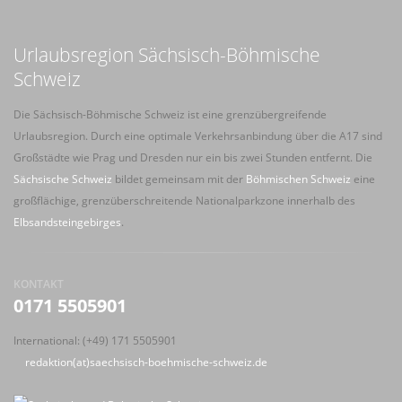
Urlaubsregion Sächsisch-Böhmische
Schweiz
Die Sächsisch-Böhmische Schweiz ist eine grenzübergreifende
Urlaubsregion. Durch eine optimale Verkehrsanbindung über die A17 sind
Großstädte wie Prag und Dresden nur ein bis zwei Stunden entfernt. Die
Sächsische Schweiz
bildet gemeinsam mit der
Böhmischen Schweiz
eine
großflächige, grenzüberschreitende Nationalparkzone innerhalb des
Elbsandsteingebirges
.
KONTAKT
0171 5505901
International: (+49) 171 5505901
redaktion(at)saechsisch-boehmische-schweiz.de