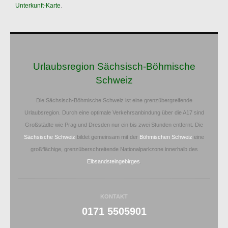
Unterkunft-Karte
.
Urlaubsregion Sächsisch-Böhmische
Schweiz
Die Sächsisch-Böhmische Schweiz ist eine grenzübergreifende
Urlaubsregion. Durch eine optimale Verkehrsanbindung über die A17 sind
Großstädte wie Prag und Dresden nur ein bis zwei Stunden entfernt. Die
Sächsische Schweiz
bildet gemeinsam mit der
Böhmischen Schweiz
eine
großflächige, grenzüberschreitende Nationalparkzone innerhalb des
Elbsandsteingebirges
.
KONTAKT
0171 5505901