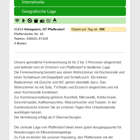
Internetseite
Geografische Lage
01824
Königstein, OT Pfaffendorf
Objekt pro Tag ab:
38€
Pfaffendorfer Str. 16
Telefon: 035021 67105
3 Betten
Unsere gemütliche Ferienwohnung ist für 2 bis 3 Personen eingerichtet
und befindet sich im Ortskern von Pfaffendorf in ländlicher Lage.
Die Ferienwohnung besteht aus einem Wohnzimmer mit Küchenzeile und
einen Schlafraum mit Doppelbett und Schlafcouch. Ein kleines
Badezimmer mit Dusche und WC gehört ebenfalls dazu. Das
Wohnzimmer ist mit Sofa, TV,Radio und Esstisch eingerichtet und mit
einer Küchenzeile kombiniert.
Zur Küchenausstattung gehören Kochfeld, Mikrowelle, Kühlschrank,
Geschirrspüler, Kaffeemaschine, Wasserkocher und Toaster. In der
Gartensitzecke können Sie an schönen Tagen Ihre Urlaubsabende
ausklingen lassen.
Die Vermietung erfolgt ab 5 Übernachtungen.
Die zentrale Lage von Pfaffendorf bietet einen guten Ausgangspunkt für
Wanderungen im Elbsandsteingebirge.
Zu Fuß erreichen Sie unseren Hausberg, den Pfaffenstein mit der