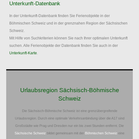
Unterkunft-Datenbank
In der Unterkunft-Datenbank finden Sie Ferienobjekte in der
Böhmischen Schweiz und in der grenznahen Region der Sächsischen
Schweiz.
Mit Hilfe von Suchkriterien können Sie nach Ihrer optimalen Unterkunft
suchen. Alle Ferienobjekte der Datenbank finden Sie auch in der
Unterkunft-Karte
.
Urlaubsregion Sächsisch-Böhmische
Schweiz
Die Sächsisch-Böhmische Schweiz ist eine grenzübergreifende
Urlaubsregion. Durch eine optimale Verkehrsanbindung über die A17 sind
Großstädte wie Prag und Dresden nur ein bis zwei Stunden entfernt. Die
Sächsische Schweiz
bildet gemeinsam mit der
Böhmischen Schweiz
eine