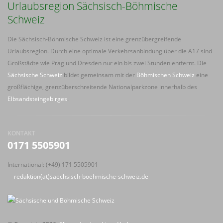
Urlaubsregion Sächsisch-Böhmische
Schweiz
Die Sächsisch-Böhmische Schweiz ist eine grenzübergreifende
Urlaubsregion. Durch eine optimale Verkehrsanbindung über die A17 sind
Großstädte wie Prag und Dresden nur ein bis zwei Stunden entfernt. Die
Sächsische Schweiz
bildet gemeinsam mit der
Böhmischen Schweiz
eine
großflächige, grenzüberschreitende Nationalparkzone innerhalb des
Elbsandsteingebirges
.
KONTAKT
0171 5505901
International: (+49) 171 5505901
redaktion(at)saechsisch-boehmische-schweiz.de