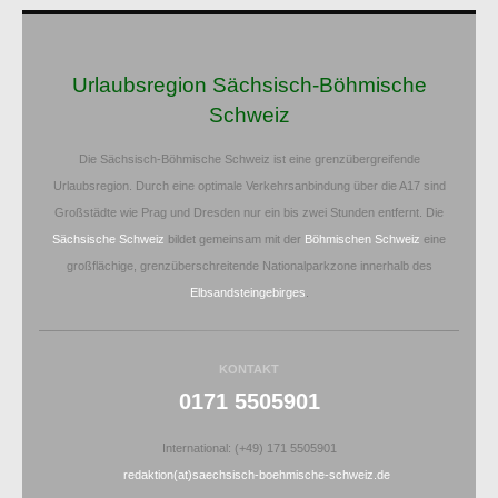
Urlaubsregion Sächsisch-Böhmische
Schweiz
Die Sächsisch-Böhmische Schweiz ist eine grenzübergreifende
Urlaubsregion. Durch eine optimale Verkehrsanbindung über die A17 sind
Großstädte wie Prag und Dresden nur ein bis zwei Stunden entfernt. Die
Sächsische Schweiz
bildet gemeinsam mit der
Böhmischen Schweiz
eine
großflächige, grenzüberschreitende Nationalparkzone innerhalb des
Elbsandsteingebirges
.
KONTAKT
0171 5505901
International: (+49) 171 5505901
redaktion(at)saechsisch-boehmische-schweiz.de