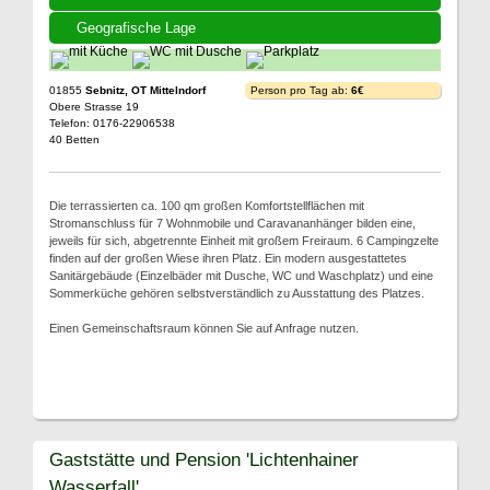
Geografische Lage
01855
Sebnitz, OT Mittelndorf
Person pro Tag ab:
6€
Obere Strasse 19
Telefon: 0176-22906538
40 Betten
Die terrassierten ca. 100 qm großen Komfortstellflächen mit
Stromanschluss für 7 Wohnmobile und Caravananhänger bilden eine,
jeweils für sich, abgetrennte Einheit mit großem Freiraum. 6 Campingzelte
finden auf der großen Wiese ihren Platz. Ein modern ausgestattetes
Sanitärgebäude (Einzelbäder mit Dusche, WC und Waschplatz) und eine
Sommerküche gehören selbstverständlich zu Ausstattung des Platzes.
Einen Gemeinschaftsraum können Sie auf Anfrage nutzen.
Gaststätte und Pension 'Lichtenhainer
Wasserfall'