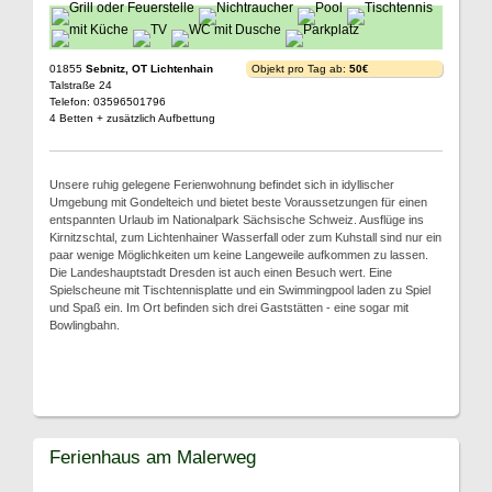
01855
Sebnitz, OT Lichtenhain
Objekt pro Tag ab:
50€
Talstraße 24
Telefon: 03596501796
4 Betten + zusätzlich Aufbettung
Unsere ruhig gelegene Ferienwohnung befindet sich in idyllischer
Umgebung mit Gondelteich und bietet beste Voraussetzungen für einen
entspannten Urlaub im Nationalpark Sächsische Schweiz. Ausflüge ins
Kirnitzschtal, zum Lichtenhainer Wasserfall oder zum Kuhstall sind nur ein
paar wenige Möglichkeiten um keine Langeweile aufkommen zu lassen.
Die Landeshauptstadt Dresden ist auch einen Besuch wert. Eine
Spielscheune mit Tischtennisplatte und ein Swimmingpool laden zu Spiel
und Spaß ein. Im Ort befinden sich drei Gaststätten - eine sogar mit
Bowlingbahn.
Ferienhaus am Malerweg