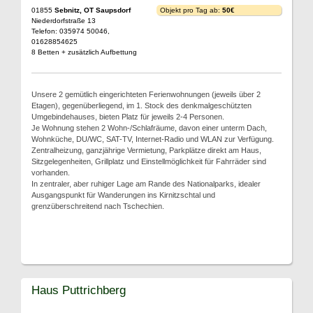
01855
Sebnitz, OT Saupsdorf
Objekt pro Tag ab:
50€
Niederdorfstraße 13
Telefon: 035974 50046,
01628854625
8 Betten + zusätzlich Aufbettung
Unsere 2 gemütlich eingerichteten Ferienwohnungen (jeweils über 2
Etagen), gegenüberliegend, im 1. Stock des denkmalgeschützten
Umgebindehauses, bieten Platz für jeweils 2-4 Personen.
Je Wohnung stehen 2 Wohn-/Schlafräume, davon einer unterm Dach,
Wohnküche, DU/WC, SAT-TV, Internet-Radio und WLAN zur Verfügung.
Zentralheizung, ganzjährige Vermietung, Parkplätze direkt am Haus,
Sitzgelegenheiten, Grillplatz und Einstellmöglichkeit für Fahrräder sind
vorhanden.
In zentraler, aber ruhiger Lage am Rande des Nationalparks, idealer
Ausgangspunkt für Wanderungen ins Kirnitzschtal und
grenzüberschreitend nach Tschechien.
Haus Puttrichberg