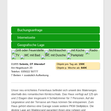
Buchungsanfrage
Internetseite
Geografische Lage
01855
Sebnitz, OT Altendorf
Objekt pro Tag ab:
150€
Am Hegebusch 20
Objekt p. Woche ab:
840€
Telefon: 035022 50777
7 Betten + zusätzlich Aufbettung
Unser neu errichtetes Ferienhaus befindet sich unweit des Malerweges
oberhalb des romantischen Kirnitzschtals. Das Haus verfügt auf 125 qm
und 2 Etagen über insgesamt 4 Schlafzimmer für 7 Personen. Auf der
Liegewiese und der Terrasse am Haus können Sie entspannen. Zum
Haus gehört ebenso eine Garage sowie weitere PKW-Stellplätze. Die
direkte Lage am Waldesrand garantiert ihnen eine ruhigen und