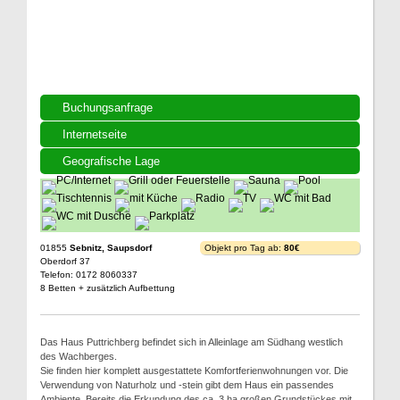
Buchungsanfrage
Internetseite
Geografische Lage
01855
Sebnitz, Saupsdorf
Objekt pro Tag ab:
80€
Oberdorf 37
Telefon: 0172 8060337
8 Betten + zusätzlich Aufbettung
Das Haus Puttrichberg befindet sich in Alleinlage am Südhang westlich
des Wachberges.
Sie finden hier komplett ausgestattete Komfortferienwohnungen vor. Die
Verwendung von Naturholz und -stein gibt dem Haus ein passendes
Ambiente. Bereits die Erkundung des ca. 3 ha großen Grundstückes mit