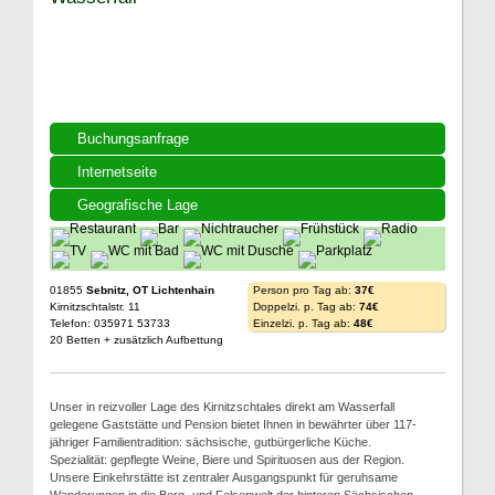
Buchungsanfrage
Internetseite
Geografische Lage
01855
Sebnitz, OT Lichtenhain
Person pro Tag ab:
37€
Kirnitzschtalstr. 11
Doppelzi. p. Tag ab:
74€
Telefon: 035971 53733
Einzelzi. p. Tag ab:
48€
20 Betten + zusätzlich Aufbettung
Unser in reizvoller Lage des Kirnitzschtales direkt am Wasserfall
gelegene Gaststätte und Pension bietet Ihnen in bewährter über 117-
jähriger Familientradition: sächsische, gutbürgerliche Küche.
Spezialität: gepflegte Weine, Biere und Spirituosen aus der Region.
Unsere Einkehrstätte ist zentraler Ausgangspunkt für geruhsame