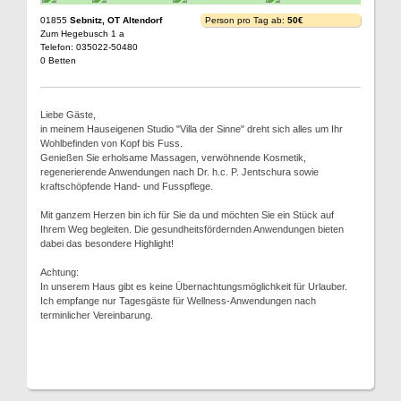
01855
Sebnitz, OT Altendorf
Person pro Tag ab:
50€
Zum Hegebusch 1 a
Telefon: 035022-50480
0 Betten
Liebe Gäste,
in meinem Hauseigenen Studio "Villa der Sinne" dreht sich alles um Ihr
Wohlbefinden von Kopf bis Fuss.
Genießen Sie erholsame Massagen, verwöhnende Kosmetik,
regenerierende Anwendungen nach Dr. h.c. P. Jentschura sowie
kraftschöpfende Hand- und Fusspflege.
Mit ganzem Herzen bin ich für Sie da und möchten Sie ein Stück auf
Ihrem Weg begleiten. Die gesundheitsfördernden Anwendungen bieten
dabei das besondere Highlight!
Achtung:
In unserem Haus gibt es keine Übernachtungsmöglichkeit für Urlauber.
Ich empfange nur Tagesgäste für Wellness-Anwendungen nach
terminlicher Vereinbarung.