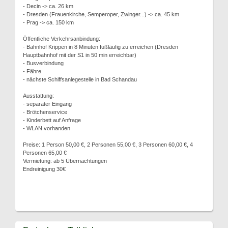
- Decin -> ca. 26 km
- Dresden (Frauenkirche, Semperoper, Zwinger...) -> ca. 45 km
- Prag -> ca. 150 km
Öffentliche Verkehrsanbindung:
- Bahnhof Krippen in 8 Minuten fußläufig zu erreichen (Dresden
Hauptbahnhof mit der S1 in 50 min erreichbar)
- Busverbindung
- Fähre
- nächste Schiffsanlegestelle in Bad Schandau
Ausstattung:
- separater Eingang
- Brötchenservice
- Kinderbett auf Anfrage
- WLAN vorhanden
Preise: 1 Person 50,00 €, 2 Personen 55,00 €, 3 Personen 60,00 €, 4
Personen 65,00 €
Vermietung: ab 5 Übernachtungen
Endreinigung 30€