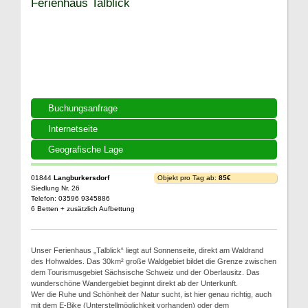
Ferienhaus Talblick
Buchungsanfrage
Internetseite
Geografische Lage
01844
Langburkersdorf
Objekt pro Tag ab:
85€
Siedlung Nr. 26
Telefon: 03596 9345886
6 Betten + zusätzlich Aufbettung
Unser Ferienhaus „Talblick“ liegt auf Sonnenseite, direkt am Waldrand
des Hohwaldes. Das 30km² große Waldgebiet bildet die Grenze zwischen
dem Tourismusgebiet Sächsische Schweiz und der Oberlausitz. Das
wunderschöne Wandergebiet beginnt direkt ab der Unterkunft.
Wer die Ruhe und Schönheit der Natur sucht, ist hier genau richtig, auch
mit dem E-Bike (Unterstellmöglichkeit vorhanden) oder dem