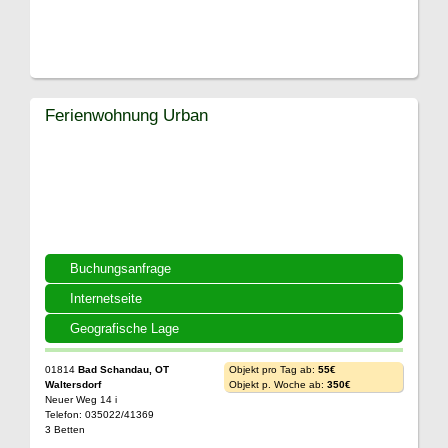
Ferienwohnung Urban
Buchungsanfrage
Internetseite
Geografische Lage
01814
Bad Schandau, OT
Objekt pro Tag ab:
55€
Waltersdorf
Objekt p. Woche ab:
350€
Neuer Weg 14 i
Telefon: 035022/41369
3 Betten