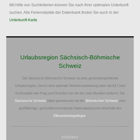
Mit Hilfe von Suchkriterien können Sie nach Ihrer optimalen Unterkunft
suchen. Alle Ferienobjekte der Datenbank finden Sie auch in der
Unterkunft-Karte
.
Urlaubsregion Sächsisch-Böhmische
Schweiz
Die Sächsisch-Böhmische Schweiz ist eine grenzübergreifende
Urlaubsregion. Durch eine optimale Verkehrsanbindung über die A17 sind
Großstädte wie Prag und Dresden nur ein bis zwei Stunden entfernt. Die
Sächsische Schweiz
bildet gemeinsam mit der
Böhmischen Schweiz
eine
großflächige, grenzüberschreitende Nationalparkzone innerhalb des
Elbsandsteingebirges
.
KONTAKT