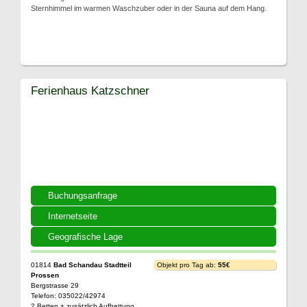
Sternhimmel im warmen Waschzuber oder in der Sauna auf dem Hang.
Ferienhaus Katzschner
Buchungsanfrage
Internetseite
Geografische Lage
01814
Bad Schandau Stadtteil
Objekt pro Tag ab:
55€
Prossen
Bergstrasse 29
Telefon: 035022/42974
2 Betten + zusätzlich Aufbettung