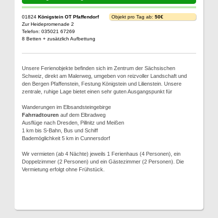
01824
Königstein OT Pfaffendorf
Objekt pro Tag ab:
50€
Zur Heidepromenade 2
Telefon: 035021 67269
8 Betten + zusätzlich Aufbettung
Unsere Ferienobjekte befinden sich im Zentrum der Sächsischen
Schweiz, direkt am Malerweg, umgeben von reizvoller Landschaft und
den Bergen Pfaffenstein, Festung Königstein und Lilienstein. Unsere
zentrale, ruhige Lage bietet einen sehr guten Ausgangspunkt für
Wanderungen im Elbsandsteingebirge
Fahrradtouren
auf dem Elbradweg
Ausflüge nach Dresden, Pillnitz und Meißen
1 km bis S-Bahn, Bus und Schiff
Bademöglichkeit 5 km in Cunnersdorf
Wir vermieten (ab 4 Nächte) jeweils 1 Ferienhaus (4 Personen), ein
Doppelzimmer (2 Personen) und ein Gästezimmer (2 Personen). Die
Vermietung erfolgt ohne Frühstück.