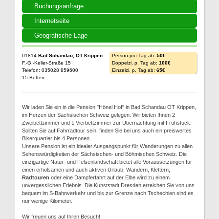
Buchungsanfrage
Internetseite
Geografische Lage
01814
Bad Schandau, OT Krippen
Person pro Tag ab:
50€
F.-G.-Keller-Straße 15
Doppelzi. p. Tag ab:
100€
Telefon: 035028 859600
Einzelzi. p. Tag ab:
65€
15 Betten
Wir laden Sie ein in die Pension "Hönel Hof" in Bad Schandau OT Krippen,
im Herzen der Sächsischen Schweiz gelegen. Wir bieten Ihnen 2
Zweibettzimmer und 1 Vierbettzimmer zur Übernachtung mit Frühstück.
Sollten Sie auf Fahrradtour sein, finden Sie bei uns auch ein preiswertes
Bikerquartier bis 4 Personen.
Unsere Pension ist ein idealer Ausgangspunkt für Wanderungen zu allen
Sehenswürdigkeiten der Sächsischen- und Böhmischen Schweiz. Die
einzigartige Natur- und Felsenlandschaft bietet alle Voraussetzungen für
einen erholsamen und auch aktiven Urlaub. Wandern, Klettern,
Radtouren
oder eine Dampferfahrt auf der Elbe wird zu einem
unvergesslichen Erlebnis. Die Kunststadt Dresden erreichen Sie von uns
bequem im S-Bahnverkehr und bis zur Grenze nach Tschechien sind es
nur wenige Kilometer.
Wir freuen uns auf Ihren Besuch!