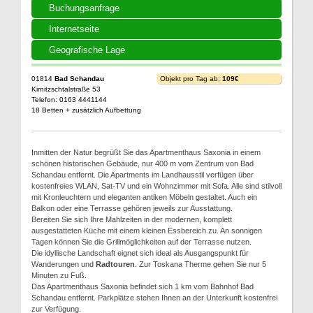
Buchungsanfrage
Internetseite
Geografische Lage
01814
Bad Schandau
Objekt pro Tag ab:
109€
Kirnitzschtalstraße 53
Telefon: 0163 4441144
18 Betten + zusätzlich Aufbettung
Inmitten der Natur begrüßt Sie das Apartmenthaus Saxonia in einem
schönen historischen Gebäude, nur 400 m vom Zentrum von Bad
Schandau entfernt. Die Apartments im Landhausstil verfügen über
kostenfreies WLAN, Sat-TV und ein Wohnzimmer mit Sofa. Alle sind stilvoll
mit Kronleuchtern und eleganten antiken Möbeln gestaltet. Auch ein
Balkon oder eine Terrasse gehören jeweils zur Ausstattung.
Bereiten Sie sich Ihre Mahlzeiten in der modernen, komplett
ausgestatteten Küche mit einem kleinen Essbereich zu. An sonnigen
Tagen können Sie die Grillmöglichkeiten auf der Terrasse nutzen.
Die idyllische Landschaft eignet sich ideal als Ausgangspunkt für
Wanderungen und
Radtouren
. Zur Toskana Therme gehen Sie nur 5
Minuten zu Fuß.
Das Apartmenthaus Saxonia befindet sich 1 km vom Bahnhof Bad
Schandau entfernt. Parkplätze stehen Ihnen an der Unterkunft kostenfrei
zur Verfügung.