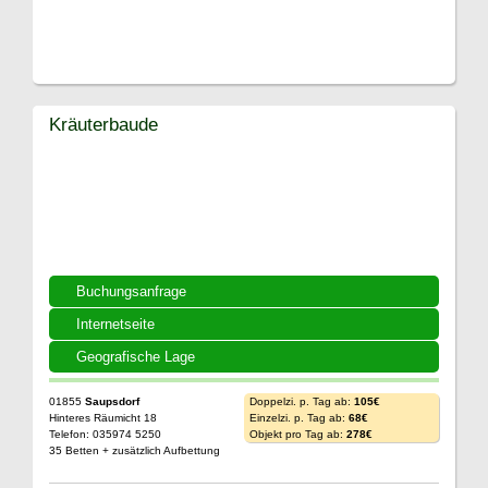
Kräuterbaude
Buchungsanfrage
Internetseite
Geografische Lage
01855
Saupsdorf
Doppelzi. p. Tag ab:
105€
Hinteres Räumicht 18
Einzelzi. p. Tag ab:
68€
Telefon: 035974 5250
Objekt pro Tag ab:
278€
35 Betten + zusätzlich Aufbettung