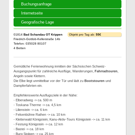
Buchungsanfrage
Internetseite
Geografische Lage
01814
Bad Schandau OT Krippen
Objekt pro Tag ab:
55€
Friedrich-Gottlob-Kellerstraße 14b
Telefon: 035028 80107
4 Betten
Gemütliche Ferienwohnung inmitten der Sächsischen Schweiz-
Ausgangspunkt für zahlreiche Ausflüge, Wanderungen,
Fahrradtouren
,
Angeln sowie Klettern.
Die Elbe liegt unmittelbar vor der Tür und lädt zu
Bootstouren
und
Dampferfahrten ein.
Empfehlenswerte Ausflugsziele in der Nähe:
- Elberadweg -> ca. 500 m
- Toskana-Therme -> ca. 4,5 km
- Lilienstein -> ca. 6 km
- Felsenbühne Rathen -> ca. 10 km
- Kletterwald Königstein; Kanu-Aktiv-Tours Königstein -> ca. 11 km
- Festung Königstein -> ca. 12 km
- Bastei -> ca. 18 km
- Burg Stolpen -> ca. 25 km