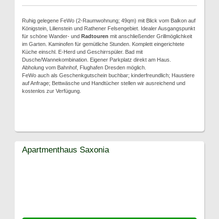
Ruhig gelegene FeWo (2-Raumwohnung; 49qm) mit Blick vom Balkon auf
Königstein, Lilienstein und Rathener Felsengebiet. Idealer Ausgangspunkt
für schöne Wander- und
Radtouren
mit anschließender Grillmöglichkeit
im Garten. Kaminofen für gemütliche Stunden. Komplett eingerichtete
Küche einschl. E-Herd und Geschirrspüler. Bad mit
Dusche/Wannekombination. Eigener Parkplatz direkt am Haus.
Abholung vom Bahnhof, Flughafen Dresden möglich.
FeWo auch als Geschenkgutschein buchbar; kinderfreundlich; Haustiere
auf Anfrage; Bettwäsche und Handtücher stellen wir ausreichend und
kostenlos zur Verfügung.
Apartmenthaus Saxonia