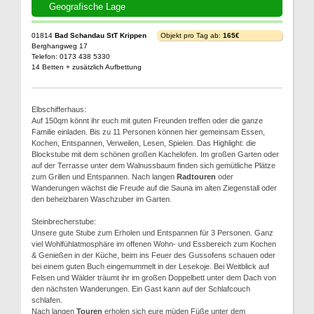
Geografische Lage
01814
Bad Schandau StT Krippen
Objekt pro Tag ab:
165€
Berghangweg 17
Telefon: 0173 438 5330
14 Betten + zusätzlich Aufbettung
Elbschifferhaus:
Auf 150qm könnt ihr euch mit guten Freunden treffen oder die ganze
Familie einladen. Bis zu 11 Personen können hier gemeinsam Essen,
Kochen, Entspannen, Verweilen, Lesen, Spielen. Das Highlight: die
Blockstube mit dem schönen großen Kachelofen. Im großen Garten oder
auf der Terrasse unter dem Walnussbaum finden sich gemütliche Plätze
zum Grillen und Entspannen. Nach langen
Radtouren
oder
Wanderungen wächst die Freude auf die Sauna im alten Ziegenstall oder
den beheizbaren Waschzuber im Garten.
Steinbrecherstube:
Unsere gute Stube zum Erholen und Entspannen für 3 Personen. Ganz
viel Wohlfühlatmosphäre im offenen Wohn- und Essbereich zum Kochen
& Genießen in der Küche, beim ins Feuer des Gussofens schauen oder
bei einem guten Buch eingemummelt in der Lesekoje. Bei Weitblick auf
Felsen und Wälder träumt ihr im großen Doppelbett unter dem Dach von
den nächsten Wanderungen. Ein Gast kann auf der Schlafcouch
schlafen.
Nach langen
Touren
erholen sich eure müden Füße unter dem