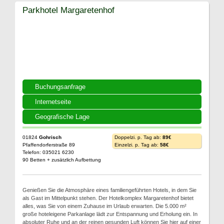
Parkhotel Margaretenhof
Buchungsanfrage
Internetseite
Geografische Lage
01824
Gohrisch
Doppelzi. p. Tag ab:
89€
Pfaffendorferstraße 89
Einzelzi. p. Tag ab:
58€
Telefon: 035021 6230
90 Betten + zusätzlich Aufbettung
Genießen Sie die Atmosphäre eines familiengeführten Hotels, in dem Sie
als Gast im Mittelpunkt stehen. Der Hotelkomplex Margaretenhof bietet
alles, was Sie von einem Zuhause im Urlaub erwarten. Die 5.000 m²
große hoteleigene Parkanlage lädt zur Entspannung und Erholung ein. In
absoluter Ruhe und an der reinen gesunden Luft können Sie hier auf einer