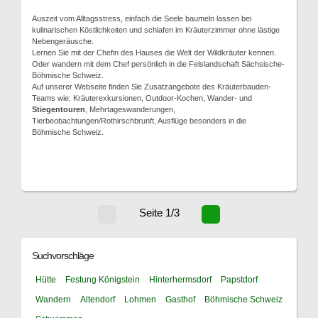
Auszeit vom Alltagsstress, einfach die Seele baumeln lassen bei
kulinarischen Köstlichkeiten und schlafen im Kräuterzimmer ohne lästige
Nebengeräusche.
Lernen Sie mit der Chefin des Hauses die Welt der Wildkräuter kennen.
Oder wandern mit dem Chef persönlich in die Felslandschaft Sächsische-
Böhmische Schweiz.
Auf unserer Webseite finden Sie Zusatzangebote des Kräuterbauden-
Teams wie: Kräuterexkursionen, Outdoor-Kochen, Wander- und
Stiegentouren
, Mehrtageswanderungen,
Tierbeobachtungen/Rothirschbrunft, Ausflüge besonders in die
Böhmische Schweiz.
Seite 1/3
Suchvorschläge
Hütte
Festung Königstein
Hinterhermsdorf
Papstdorf
Wandern
Altendorf
Lohmen
Gasthof
Böhmische Schweiz