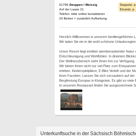
01796
Struppen / Weissig
Doppelzi. p
Auf der Laase 21
Einzelzi. p
Telefon: bitte online kontaktieren
24 Betten + zusätzlich Aufbettung
Herzlich Willkommen in unserem familiengeführten 
Wir laden Sie ein in die wohl schönste Urlaubsregio
Unser Resort liegt inmitten atemberaubender Natur 
Entschleunigung und Wohlfühlen. In direktem Blick
Der Wellnessbereich steht Ihnen frei zur Verfügung.
Wir bieten Ihnen nicht nur viel Platz zum Entspanne
erleben. Kinderspielplätze, E-Bike Verleih und der M
ihren Facetten. Lassen Sie sich verzaubern auf de
Bergfestung Europas in Königstein. Es gibt so viele
In unserem Restaurant finden Sie ausgezeichnete S
Unterkunftsuche in der Sächsisch Böhmisc