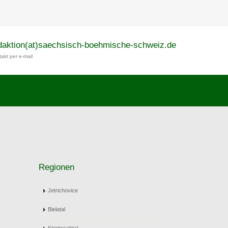
daktion(at)saechsisch-boehmische-schweiz.de
akt per e-mail
Regionen
Jetrichovice
Bielatal