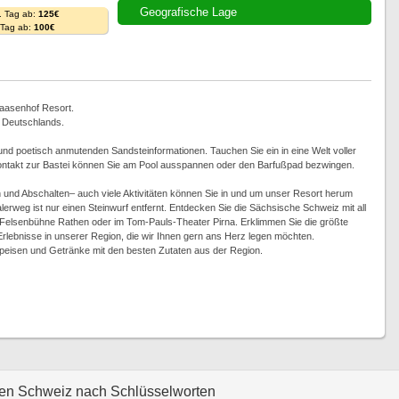
Geografische Lage
. Tag ab:
125€
. Tag ab:
100€
Laasenhof Resort.
n Deutschlands.
und poetisch anmutenden Sandsteinformationen. Tauchen Sie ein in eine Welt voller
kontakt zur Bastei können Sie am Pool ausspannen oder den Barfußpad bezwingen.
n und Abschalten– auch viele Aktivitäten können Sie in und um unser Resort herum
alerweg ist nur einen Steinwurf entfernt. Entdecken Sie die Sächsische Schweiz mit all
r Felsenbühne Rathen oder im Tom-Pauls-Theater Pirna. Erklimmen Sie die größte
 Erlebnisse in unserer Region, die wir Ihnen gern ans Herz legen möchten.
peisen und Getränke mit den besten Zutaten aus der Region.
hen Schweiz nach Schlüsselworten