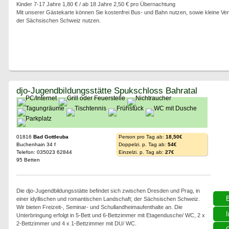
Kinder 7-17 Jahre 1,80 € / ab 18 Jahre 2,50 € pro Übernachtung
Mit unserer Gästekarte können Sie kostenfrei Bus- und Bahn nutzen, sowie kleine Ver
der Sächsischen Schweiz nutzen.
djo-Jugendbildungsstätte Spukschloss Bahratal
01816
Bad Gottleuba
Person pro Tag ab:
18,50€
Buchenhain 34 f
Doppelzi. p. Tag ab:
54€
Telefon: 035023 62844
Einzelzi. p. Tag ab:
27€
95 Betten
Die djo-Jugendbildungsstätte befindet sich zwischen Dresden und Prag, in
einer idyllischen und romantischen Landschaft; der Sächsischen Schweiz.
Wir bieten Freizeit-, Seminar- und Schullandheimaufenthalte an. Die
I
Unterbringung erfolgt in 5-Bett und 6-Bettzimmer mit Etagendusche/ WC, 2 x
2-Bettzimmer und 4 x 1-Bettzimmer mit DU/ WC.