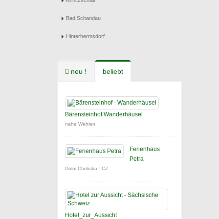
Kirnitzschtal
Bad Schandau
Hinterhermsdorf
neu !
beliebt
Bärensteinhof Wanderhäusel
nahe Wehlen
Ferienhaus
Petra
Dolni Chribska - CZ
Hotel_zur_Aussicht