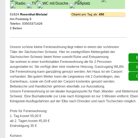
01824
Rosenthal-Bielatal
Objekt pro Tag ab:
45€
Am Poststeig 9
Telefon: 03503371426
2 Betten
Unsere schöne kleine Ferienwohnung liegt mitten in einem der schönsten
Täler der Sächsischen Schweiz. Hier im zweitgrößten Klettergebiet der
Sächsischen Schweiz bietet Ihnen sowohl Ruhe und Entspannung.
Sie wohnen in einer komfortablen Ferienwohnung die für 2 Personen
ausgestattet ist. Sie verfügt über eine moderne Heizung, Gastzugang WLAN.
I
Die Ferienohnung kann ganzjährig genutzt werden. Am Haus ist ein Carport
G
vorhanden. Bei gutem Wetter kann die Liegewiese mit 2 Gartenliegen, das
Gartenhaus, sowie ein Grill und der Carport kostenlos genutzt werden.
Bettwäsche und Handtücher gehören ebenfalls zur Ausstattung.
Unsere Ferienwohnung ist ein idealer Ausganspunkt für Rad-,Wander- und Kletterture
Schweiz. Eine Bushaltestelle zur Linie nach Königstein ist nur 3 Minuten entfernt. Ebe
Königstein Ausflugsfahrten auf der Elbe nach Dresden und nach Tschechien möglich.
Preis für Ferienwohnung:
1. Tag kostet 55,00 €
ab 2. Tagen kostet 45,00 €
Endreinigung 35 €
Kurtaxe: