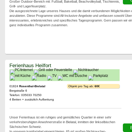
G
Großer Outdoor-Bereich mit: Fußball, Baketball, Beachvolleyball, Tischtennis,
Grill- und Lagerfeuerplatz.
Die ausgezeichnete Lage unseres Hauses und die damit verbundenen Möglichkeiten e
anzubieten. Diese Programme sind All-Inclusive-Angebote und umfassen sowohl Übern
interessantes, erlebnisreiches und spezifisches Tagesprogramm. Gern passen wir ei
ganz individuelles Programm zusammen.
Ferienhaus Heilfort
01824
Rosenthal-Bielatal
Objekt pro Tag ab:
60€
Bergstraße 6
Telefon: 035033 70250
4 Betten + zusätzlich Aufbettung
Unser Ferienhaus ist ein ruhiges und gemütliches Quartier in einer sehr
verkehrsberuhigten Anwohnerstraße in Bielatal, inmitten der linkselbischen
Sächsischen Schweiz.
In unserem komfortabel eingerichteten, 65 m² großen Nichtraucher-