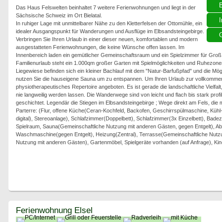
Das Haus Felswelten beinhaltet 7 weitere Ferienwohnungen und liegt in der
Sächsische Schweiz im Ort Bielatal.
I
In ruhiger Lage mit unmittelbarer Nähe zu den Kletterfelsen der Ottomühle, ein
idealer Ausgangspunkt für Wanderungen und Ausflüge im Elbsandsteingebirge.
G
Verbringen Sie Ihren Urlaub in einer dieser neuen, komfortablen und modern
ausgestatteten Ferienwohnungen, die keine Wünsche offen lassen. Im
Innenbereich laden ein gemütlicher Gemeinschaftsraum und ein Spielzimmer für Groß 
Familienurlaub steht ein 1.000qm großer Garten mit Spielmöglichkeiten und Ruhezone
Liegewiese befinden sich ein kleiner Bachlauf mit dem "Natur-Barfußpfad" und die Mög
nutzen Sie die hauseigene Sauna um zu entspannen. Um Ihren Urlaub zur vollkommene
physiotherapeutisches Repertoire angeboten. Es ist gerade die landschaftliche Vielfa
nie langweilig werden lassen. Die Wanderwege sind von leicht und flach bis stark profil
geschichtet. Legendär die Stiegen im Elbsandsteingebirge ; Wege direkt am Fels, die mi
Parterre: (Flur, offene Küche(Ceran-Kochfeld, Backofen, Geschirrspülmaschine, Kühl
digital), Stereoanlage), Schlafzimmer(Doppelbett), Schlafzimmer(3x Einzelbett), Bad
Spielraum, Sauna(Gemeinschaftliche Nutzung mit anderen Gästen, gegen Entgelt), Ab
Waschmaschine(gegen Entgelt), Heizung(Zentral), Terrasse(Gemeinschaftliche Nutz
Nutzung mit anderen Gästen), Gartenmöbel, Spielgeräte vorhanden (auf Anfrage), Kin
Ferienwohnung Elsel