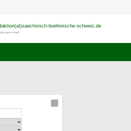
daktion(at)saechsisch-boehmische-schweiz.de
akt per e-mail