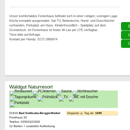
Unser komfortables Ferienhaus befindet sich in einer ruhigen, sonnigen Lage.
Küche komplett ausgestattet. Sat-TV, Bettwäsche, Hand- und Duschtücher
vorhanden. Parkplatz am Haus. Kinderfreundlich - Spielplatz auf dem
Grundstück. Im Ferienhaus ist freies W-Lan per LTE verfügbar.
Tiere bitte auf Anfrage.
I
Kontakt per Handy: 0173 1880674
G
Waldgut Naturresort
01816
Bad Gottleuba-Berggießhübel
Doppelzi. p. Tag ab:
169€
Forsthaus 32
Telefon: 03502323300
12 Betten + zusätzlich Aufbettung