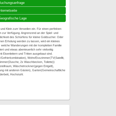
Buchungsanfrage
nternetseite
eografische Lage
und Klein zum Verweilen ein. Für einen perfekten
n zur Verfügung. Angrenzend an der Spiel- und
lichkeit des Schürfens für kleine Goldsucher. Oder
n Erholung werden zu lassen, wird ein kleines
lt, welche Wanderungen mit der kompletten Familie
iert und etwas abenteuerlich sehr vielseitig
t Eisenleitern und Tritten ausgebaut sind.
-/Gefrierkombination), Wohn/Esszimmer(TV(Satellit,
ezimmer(Dusche, 2x Waschbecken, Toilette))
stellraum, Wäschetrockner(gegen Entgelt),
ung mit anderen Gästen), Garten(Gemeinschaftliche
derbett, Hochstuhl.