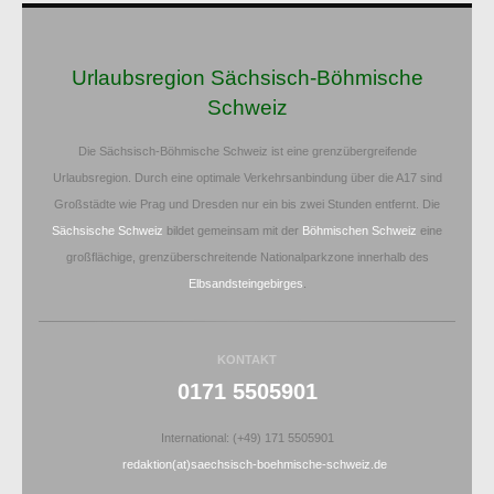
Urlaubsregion Sächsisch-Böhmische
Schweiz
Die Sächsisch-Böhmische Schweiz ist eine grenzübergreifende
Urlaubsregion. Durch eine optimale Verkehrsanbindung über die A17 sind
Großstädte wie Prag und Dresden nur ein bis zwei Stunden entfernt. Die
Sächsische Schweiz
bildet gemeinsam mit der
Böhmischen Schweiz
eine
großflächige, grenzüberschreitende Nationalparkzone innerhalb des
Elbsandsteingebirges
.
KONTAKT
0171 5505901
International: (+49) 171 5505901
redaktion(at)saechsisch-boehmische-schweiz.de