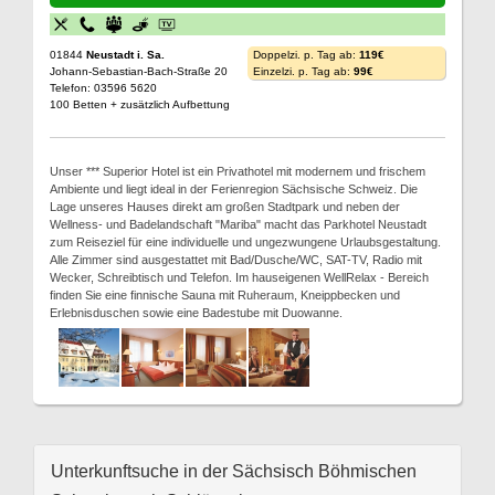
01844
Neustadt i. Sa.
Doppelzi. p. Tag ab:
119€
Johann-Sebastian-Bach-Straße 20
Einzelzi. p. Tag ab:
99€
Telefon: 03596 5620
100 Betten + zusätzlich Aufbettung
Unser *** Superior Hotel ist ein Privathotel mit modernem und frischem
Ambiente und liegt ideal in der Ferienregion Sächsische Schweiz. Die
Lage unseres Hauses direkt am großen Stadtpark und neben der
Wellness- und Badelandschaft "Mariba" macht das Parkhotel Neustadt
zum Reiseziel für eine individuelle und ungezwungene Urlaubsgestaltung.
Alle Zimmer sind ausgestattet mit Bad/Dusche/WC, SAT-TV, Radio mit
Wecker, Schreibtisch und Telefon. Im hauseigenen WellRelax - Bereich
finden Sie eine finnische Sauna mit Ruheraum, Kneippbecken und
Erlebnisduschen sowie eine Badestube mit Duowanne.
Unterkunftsuche in der Sächsisch Böhmischen