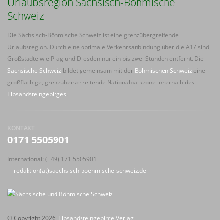
Urlaubsregion Sächsisch-Böhmische
Schweiz
Die Sächsisch-Böhmische Schweiz ist eine grenzübergreifende
Urlaubsregion. Durch eine optimale Verkehrsanbindung über die A17 sind
Großstädte wie Prag und Dresden nur ein bis zwei Stunden entfernt. Die
Sächsische Schweiz
bildet gemeinsam mit der
Böhmischen Schweiz
eine
großflächige, grenzüberschreitende Nationalparkzone innerhalb des
Elbsandsteingebirges
.
KONTAKT
0171 5505901
International: (+49) 171 5505901
redaktion(at)saechsisch-boehmische-schweiz.de
© Copyright 2026,
Elbsandsteingebirge Verlag