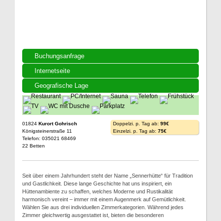
Buchungsanfrage
Internetseite
Geografische Lage
01824
Kurort Gohrisch
Doppelzi. p. Tag ab:
99€
Königsteinerstraße 11
Einzelzi. p. Tag ab:
75€
Telefon: 035021 68469
22 Betten
Seit über einem Jahrhundert steht der Name „Sennerhütte“ für Tradition
und Gastlichkeit. Diese lange Geschichte hat uns inspiriert, ein
Hüttenambiente zu schaffen, welches Moderne und Rustikalität
harmonisch vereint – immer mit einem Augenmerk auf Gemütlichkeit.
Wählen Sie aus drei individuellen Zimmerkategorien. Während jedes
Zimmer gleichwertig ausgestattet ist, bieten die besonderen