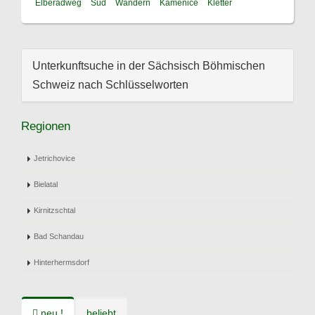
Elberadweg
Süd
Wandern
Kamenice
Kletter
Unterkunftsuche in der Sächsisch Böhmischen
Schweiz nach Schlüsselworten
Regionen
Jetrichovice
Bielatal
Kirnitzschtal
Bad Schandau
Hinterhermsdorf
neu !
beliebt