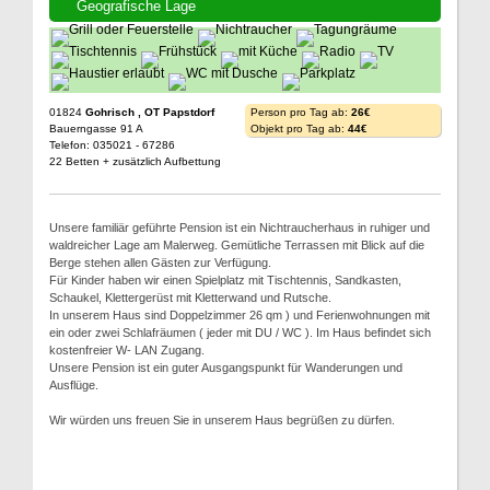
Geografische Lage
01824
Gohrisch , OT Papstdorf
Person pro Tag ab:
26€
Bauerngasse 91 A
Objekt pro Tag ab:
44€
Telefon: 035021 - 67286
22 Betten + zusätzlich Aufbettung
Unsere familiär geführte Pension ist ein Nichtraucherhaus in ruhiger und
waldreicher Lage am Malerweg. Gemütliche Terrassen mit Blick auf die
Berge stehen allen Gästen zur Verfügung.
Für Kinder haben wir einen Spielplatz mit Tischtennis, Sandkasten,
Schaukel, Klettergerüst mit Kletterwand und Rutsche.
In unserem Haus sind Doppelzimmer 26 qm ) und Ferienwohnungen mit
ein oder zwei Schlafräumen ( jeder mit DU / WC ). Im Haus befindet sich
kostenfreier W- LAN Zugang.
Unsere Pension ist ein guter Ausgangspunkt für Wanderungen und
Ausflüge.
Wir würden uns freuen Sie in unserem Haus begrüßen zu dürfen.