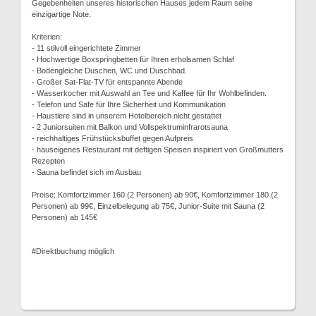
Gegebenheiten unseres historischen Hauses jedem Raum seine
einzigartige Note.
Kriterien:
- 11 stilvoll eingerichtete Zimmer
- Hochwertige Boxspringbetten für Ihren erholsamen Schlaf
- Bodengleiche Duschen, WC und Duschbad.
- Großer Sat-Flat-TV für entspannte Abende
- Wasserkocher mit Auswahl an Tee und Kaffee für Ihr Wohlbefinden.
- Telefon und Safe für Ihre Sicherheit und Kommunikation
- Haustiere sind in unserem Hotelbereich nicht gestattet
- 2 Juniorsuiten mit Balkon und Vollspektruminfrarotsauna
- reichhaltiges Frühstücksbuffet gegen Aufpreis
- hauseigenes Restaurant mit deftigen Speisen inspiriert von Großmutters
Rezepten
- Sauna befindet sich im Ausbau
Preise: Komfortzimmer 160 (2 Personen) ab 90€, Komfortzimmer 180 (2
Personen) ab 99€, Einzelbelegung ab 75€, Junior-Suite mit Sauna (2
Personen) ab 145€
#Direktbuchung möglich