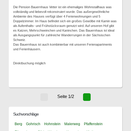
Die Pension Bauernhaus Vetter ist ein ehemaliges Wohnstallhaus was
vollständig und liebevoll rekonstruiert wurde. Das außergewöhnliche
Ambiente des Hauses verfügt über 4 Ferienwohnungen und 5
Doppelzimmer. Im Haus befindet sich ein großes Gewölbe mit Kamin was
als Aufenthalts- und Frühstücksraum genutzt wird. Auf unseren Hof gibt
es Katzen, Mehrschweinchen und Kaninchen. Das Bauernhaus ist ideal
als Ausgangspunkt für zahlreiche Wanderrungen in der Sächsischen
Schweiz.
Das Bauernhaus ist auch kombinierbar mit unseren Ferienapartments
und Ferienhäusern.
Direktbuchung möglich
Seite 1/2
Suchvorschläge
Berg
Gohrisch
Hohnstein
Malerweg
Pfaffenstein