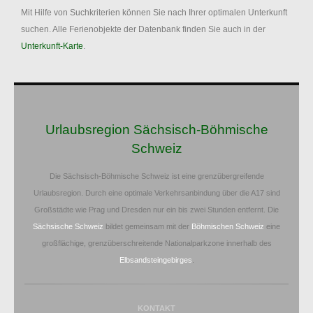
Mit Hilfe von Suchkriterien können Sie nach Ihrer optimalen Unterkunft
suchen. Alle Ferienobjekte der Datenbank finden Sie auch in der
Unterkunft-Karte
.
Urlaubsregion Sächsisch-Böhmische
Schweiz
Die Sächsisch-Böhmische Schweiz ist eine grenzübergreifende
Urlaubsregion. Durch eine optimale Verkehrsanbindung über die A17 sind
Großstädte wie Prag und Dresden nur ein bis zwei Stunden entfernt. Die
Sächsische Schweiz
bildet gemeinsam mit der
Böhmischen Schweiz
eine
großflächige, grenzüberschreitende Nationalparkzone innerhalb des
Elbsandsteingebirges
.
KONTAKT