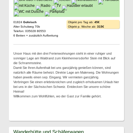
01824
Gohrisch
Objekt pro Tag ab:
45€
Alter Schulweg 70b
Objekt p. Woche ab:
315€
Telefon: 035028 80553
6 Betten + zusätzlich Aufbettung
Unser Haus mit den drei Ferienwohnungen steht in einer ruhiger und
sonniger Lage am Waldrand zum Kleinhennersdorfer Stein mit Blick auf
die Schrammsteine.
Damit Sie Ihren Aufenthalt bei uns ganzjährig genießen können, sind
natürlich alle Räume beheizt. Direkte Lage am Malerweg. Die Wohnungen
haben jeweils einen sep. Eingang. Wir vermieten ganzjährig.
Verbringen Sie einen erlebnisreichen und zugleich erholsamen Urlaub hier
bei uns in der Sächsischen Schweiz. Entdecken Sie unsere schöne
Heimat!
Willkommen zum Wohlfühlen, wo der Gast zur Familie gehört.
Wanderhütte und Schäferwagen