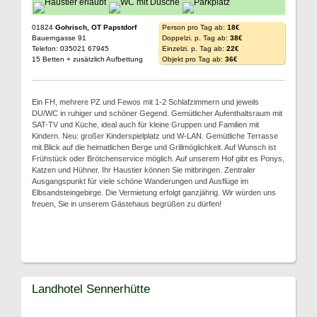
01824
Gohrisch, OT Papstdorf
Person pro Tag ab:
18€
Bauerngasse 91
Doppelzi. p. Tag ab:
38€
Telefon: 035021 67945
Einzelzi. p. Tag ab:
22€
15 Betten + zusätzlich Aufbettung
Objekt pro Tag ab:
36€
Ein FH, mehrere PZ und Fewos mit 1-2 Schlafzimmern und jeweils
DU/WC in ruhiger und schöner Gegend. Gemütlicher Aufenthaltsraum mit
SAT-TV und Küche, ideal auch für kleine Gruppen und Familien mit
Kindern. Neu: großer Kinderspielplatz und W-LAN. Gemütliche Terrasse
mit Blick auf die heimatlichen Berge und Grillmöglichkeit. Auf Wunsch ist
Frühstück oder Brötchenservice möglich. Auf unserem Hof gibt es Ponys,
Katzen und Hühner. Ihr Haustier können Sie mitbringen. Zentraler
Ausgangspunkt für viele schöne Wanderungen und Ausflüge im
Elbsandsteingebirge. Die Vermietung erfolgt ganzjährig. Wir würden uns
freuen, Sie in unserem Gästehaus begrüßen zu dürfen!
Landhotel Sennerhütte