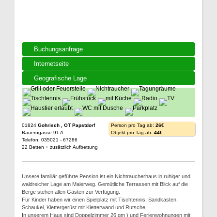
Buchungsanfrage
Internetseite
Geografische Lage
01824
Gohrisch , OT Papstdorf
Person pro Tag ab:
26€
Bauerngasse 91 A
Objekt pro Tag ab:
44€
Telefon: 035021 - 67286
22 Betten + zusätzlich Aufbettung
Unsere familiär geführte Pension ist ein Nichtraucherhaus in ruhiger und
waldreicher Lage am Malerweg. Gemütliche Terrassen mit Blick auf die
Berge stehen allen Gästen zur Verfügung.
Für Kinder haben wir einen Spielplatz mit Tischtennis, Sandkasten,
Schaukel, Klettergerüst mit Kletterwand und Rutsche.
In unserem Haus sind Doppelzimmer 26 qm ) und Ferienwohnungen mit