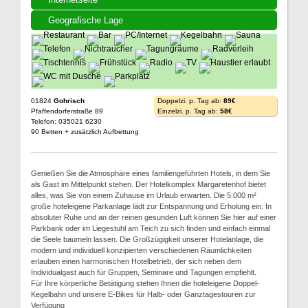
Geografische Lage
01824
Gohrisch
Doppelzi. p. Tag ab:
89€
Pfaffendorferstraße 89
Einzelzi. p. Tag ab:
58€
Telefon: 035021 6230
90 Betten + zusätzlich Aufbettung
Genießen Sie die Atmosphäre eines familiengeführten Hotels, in dem Sie
als Gast im Mittelpunkt stehen. Der Hotelkomplex Margaretenhof bietet
alles, was Sie von einem Zuhause im Urlaub erwarten. Die 5.000 m²
große hoteleigene Parkanlage lädt zur Entspannung und Erholung ein. In
absoluter Ruhe und an der reinen gesunden Luft können Sie hier auf einer
Parkbank oder im Liegestuhl am Teich zu sich finden und einfach einmal
die Seele baumeln lassen. Die Großzügigkeit unserer Hotelanlage, die
modern und individuell konzipierten verschiedenen Räumlichkeiten
erlauben einen harmonischen Hotelbetrieb, der sich neben dem
Individualgast auch für Gruppen, Seminare und Tagungen empfiehlt.
Für Ihre körperliche Betätigung stehen Ihnen die hoteleigene Doppel-
Kegelbahn und unsere E-Bikes für Halb- oder Ganztagestouren zur
Verfügung