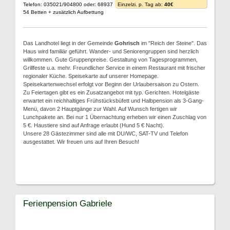
Telefon: 035021/904800 oder: 68937
Einzelzi. p. Tag ab:
40€
54 Betten + zusätzlich Aufbettung
Das Landhotel liegt in der Gemeinde
Gohrisch
im "Reich der Steine". Das
Haus wird familiär geführt. Wander- und Seniorengruppen sind herzlich
willkommen. Gute Gruppenpreise. Gestaltung von Tagesprogrammen,
Grillfeste u.a. mehr. Freundlicher Service in einem Restaurant mit frischer
regionaler Küche. Speisekarte auf unserer Homepage.
Speisekartenwechsel erfolgt vor Beginn der Urlaubersaison zu Ostern.
Zu Feiertagen gibt es ein Zusatzangebot mit typ. Gerichten. Hotelgäste
erwartet ein reichhaltiges Frühstücksbüfett und Halbpension als 3-Gang-
Menü, davon 2 Hauptgänge zur Wahl. Auf Wunsch fertigen wir
Lunchpakete an. Bei nur 1 Übernachtung erheben wir einen Zuschlag von
5 €. Haustiere sind auf Anfrage erlaubt (Hund 5 € Nacht).
Unsere 28 Gästezimmer sind alle mit DU/WC, SAT-TV und Telefon
ausgestattet. Wir freuen uns auf Ihren Besuch!
Ferienpension Gabriele