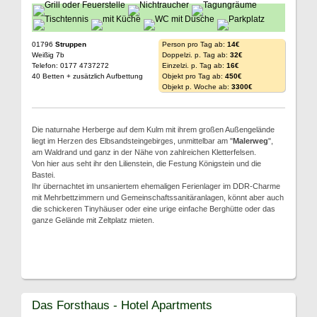
01796
Struppen
Person pro Tag ab:
14€
Weißig 7b
Doppelzi. p. Tag ab:
32€
Telefon: 0177 4737272
Einzelzi. p. Tag ab:
16€
40 Betten + zusätzlich Aufbettung
Objekt pro Tag ab:
450€
Objekt p. Woche ab:
3300€
Die naturnahe Herberge auf dem Kulm mit ihrem großen Außengelände
liegt im Herzen des Elbsandsteingebirges, unmittelbar am "
Malerweg
",
am Waldrand und ganz in der Nähe von zahlreichen Kletterfelsen.
Von hier aus seht ihr den Lilienstein, die Festung Königstein und die
Bastei.
Ihr übernachtet im unsaniertem ehemaligen Ferienlager im DDR-Charme
mit Mehrbettzimmern und Gemeinschaftssanitäranlagen, könnt aber auch
die schickeren Tinyhäuser oder eine urige einfache Berghütte oder das
ganze Gelände mit Zeltplatz mieten.
Das Forsthaus - Hotel Apartments