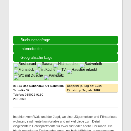
Buchungsanfrage
Internetseite
Geografische Lage
01814
Bad Schandau, OT Schmilka
Doppelzi. p. Tag ab:
138€
Schmilka 37
Einzelzi. p. Tag ab:
108€
Telefon: 035022 9130
23 Betten
Inspiriert vom Wald und der Jagd, wo einst Jägermeister und Försterleute
wohnten, sind heute komfortable und mit viel Liebe zum Detail
eingerichtete Hotelapartments für zwei, vier oder sechs Personen. Die
frisch renovierten Ferienwohnungen, mit Holzfußböden, ausgesuchtem