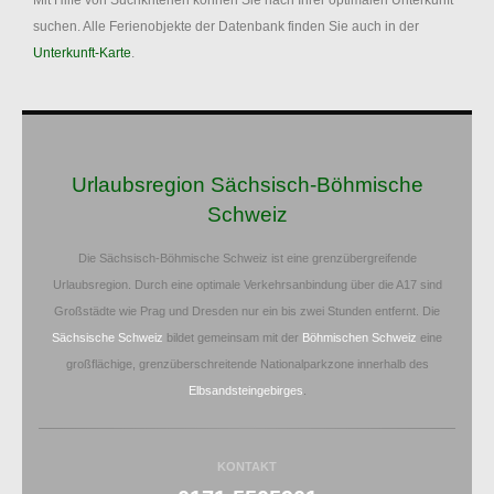
Mit Hilfe von Suchkriterien können Sie nach Ihrer optimalen Unterkunft
suchen. Alle Ferienobjekte der Datenbank finden Sie auch in der
Unterkunft-Karte
.
Urlaubsregion Sächsisch-Böhmische
Schweiz
Die Sächsisch-Böhmische Schweiz ist eine grenzübergreifende
Urlaubsregion. Durch eine optimale Verkehrsanbindung über die A17 sind
Großstädte wie Prag und Dresden nur ein bis zwei Stunden entfernt. Die
Sächsische Schweiz
bildet gemeinsam mit der
Böhmischen Schweiz
eine
großflächige, grenzüberschreitende Nationalparkzone innerhalb des
Elbsandsteingebirges
.
KONTAKT