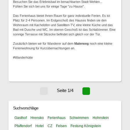
Besuchen Sie das Erlebnisbad im benachbarten Stadt Wehlen...
Fühlen Sie sich bei uns für einige Tage "zu Hause".
Das Ferienhaus bietet Ihnen Raum für ganz individuelle Ferien. Es ist
Platz für 2-4 Personen. Im Erdgeschoß des Hauses finden sie den
Wohnraum mit Kachelofen und Satelliten-TV, eine kleine Küche und das
Bad mit Dusche und WC. Im oberen Geschoß ist das Schlafzimmer. Eine
sonnige Terrasse mit Sitzecke befindet sich gleich vor der Tür.
Zusätzlich bieten wir für Wanderer auf dem
Malerweg
noch eine kleine
Ferienwohnung für Kurzübernachtungen an.
#Wanderhütte
Seite 1/4
Suchvorschläge
Gasthof
Hrensko
Ferienhaus
Schwimmen
Hohnstein
Pfaffendorf
Hotel
CZ
Felsen
Festung Königstein