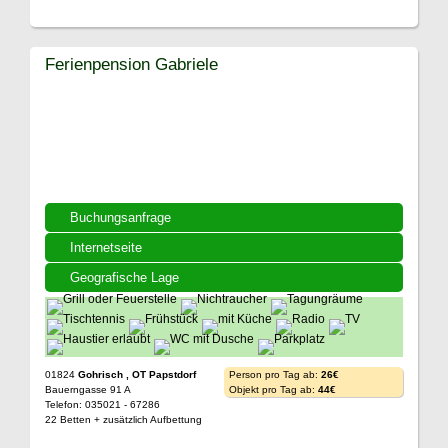
Ferienpension Gabriele
Buchungsanfrage
Internetseite
Geografische Lage
01824
Gohrisch , OT Papstdorf
Person pro Tag ab:
26€
Bauerngasse 91 A
Objekt pro Tag ab:
44€
Telefon: 035021 - 67286
22 Betten + zusätzlich Aufbettung