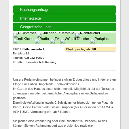
Buchungsanfrage
Internetseite
Geografische Lage
01814
Rathmannsdorf
Objekt pro Tag ab:
70€
Dorfplatz 12
Telefon: 035022 50602
8 Betten + zusätzlich Aufbettung
Unsere Ferienwohnungen befindet sich im Erdgeschoss und in der ersten
Etage eines alten Umgebinde-Fachwerkhauses.
Im Garten des Hauses bietet sich Ihnen die Möglichkeit auf der Terrasse
zu entspannen oder bei gemütlicher Atmosphäre einen Grillabend zu
gestalten.
Durch die Aufteilung in jeweils 2 Schlafzimmer bietet sich genug Platz für
Paare, kleine Familien oder kleine Gruppen (bis 4 Personen pro FEWO).
ACHTUNG: Vermietung erst ab 5 Nächte.
Sie planen eine Wanderung oder eine Rundfahrt in Dresden? All das
können Sie von Rathmannsdorf aus problemlos realisieren.