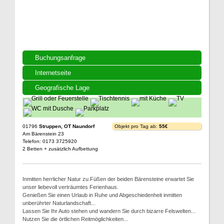
Buchungsanfrage
Internetseite
Geografische Lage
01796
Struppen, OT Naundorf
Objekt pro Tag ab:
55€
Am Bärenstein 23
Telefon: 0173 3725920
2 Betten + zusätzlich Aufbettung
Inmitten herrlicher Natur zu Füßen der beiden Bärensteine erwartet Sie
unser liebevoll verträumtes Ferienhaus.
Genießen Sie einen Urlaub in Ruhe und Abgeschiedenheit inmitten
unberührter Naturlandschaft...
Lassen Sie Ihr Auto stehen und wandern Sie durch bizarre Felswelten...
Nutzen Sie die örtlichen Reitmöglichkeiten...