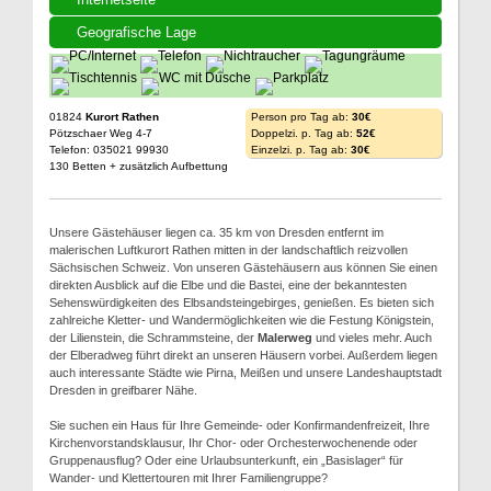
Geografische Lage
01824
Kurort Rathen
Person pro Tag ab:
30€
Pötzschaer Weg 4-7
Doppelzi. p. Tag ab:
52€
Telefon: 035021 99930
Einzelzi. p. Tag ab:
30€
130 Betten + zusätzlich Aufbettung
Unsere Gästehäuser liegen ca. 35 km von Dresden entfernt im
malerischen Luftkurort Rathen mitten in der landschaftlich reizvollen
Sächsischen Schweiz. Von unseren Gästehäusern aus können Sie einen
direkten Ausblick auf die Elbe und die Bastei, eine der bekanntesten
Sehenswürdigkeiten des Elbsandsteingebirges, genießen. Es bieten sich
zahlreiche Kletter- und Wandermöglichkeiten wie die Festung Königstein,
der Lilienstein, die Schrammsteine, der
Malerweg
und vieles mehr. Auch
der Elberadweg führt direkt an unseren Häusern vorbei. Außerdem liegen
auch interessante Städte wie Pirna, Meißen und unsere Landeshauptstadt
Dresden in greifbarer Nähe.
Sie suchen ein Haus für Ihre Gemeinde- oder Konfirmandenfreizeit, Ihre
Kirchenvorstandsklausur, Ihr Chor- oder Orchesterwochenende oder
Gruppenausflug? Oder eine Urlaubsunterkunft, ein „Basislager“ für
Wander- und Klettertouren mit Ihrer Familiengruppe?