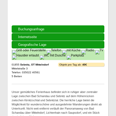
Buchungsanfrage
Internetseite
Geografische Lage
01855
Sebnitz, OT Mittelndorf
Objekt pro Tag ab:
40€
Mittelstraße 3
Telefon: 035022 40561
5 Betten
Unser gemütliches Ferienhaus befindet sich in ruhiger aber zentraler
Lage zwischen Bad Schandau und Sebnitz auf dem Höhenrücken
zwischen Kirnitzschtal und Sebnitztal. Die herrliche Lage bietet die
Möglichkeit für wunderschöne und ausgedehnte Wanderungen direkt ab
Unterkunft. Nicht weit entfernt verläuft der Panoramaweg von Bad
Schandau über Mittelndorf, Lichtenhain nach Saupsdorf, und ein Stück