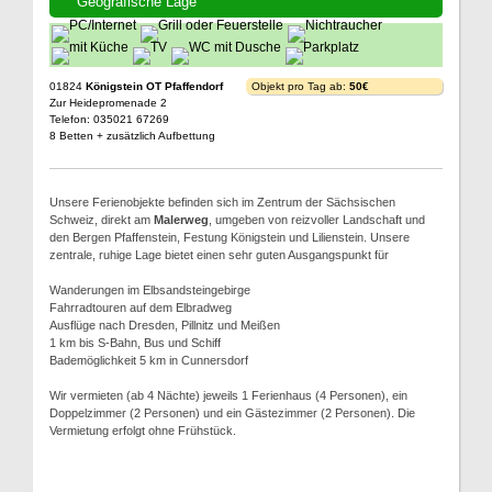
Geografische Lage
01824
Königstein OT Pfaffendorf
Objekt pro Tag ab:
50€
Zur Heidepromenade 2
Telefon: 035021 67269
8 Betten + zusätzlich Aufbettung
Unsere Ferienobjekte befinden sich im Zentrum der Sächsischen
Schweiz, direkt am
Malerweg
, umgeben von reizvoller Landschaft und
den Bergen Pfaffenstein, Festung Königstein und Lilienstein. Unsere
zentrale, ruhige Lage bietet einen sehr guten Ausgangspunkt für
Wanderungen im Elbsandsteingebirge
Fahrradtouren auf dem Elbradweg
Ausflüge nach Dresden, Pillnitz und Meißen
1 km bis S-Bahn, Bus und Schiff
Bademöglichkeit 5 km in Cunnersdorf
Wir vermieten (ab 4 Nächte) jeweils 1 Ferienhaus (4 Personen), ein
Doppelzimmer (2 Personen) und ein Gästezimmer (2 Personen). Die
Vermietung erfolgt ohne Frühstück.