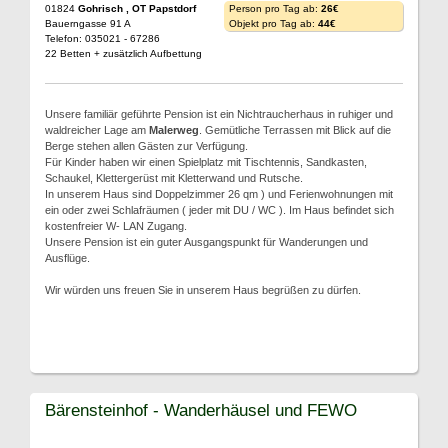
01824
Gohrisch , OT Papstdorf
Person pro Tag ab:
26€
Bauerngasse 91 A
Objekt pro Tag ab:
44€
Telefon: 035021 - 67286
22 Betten + zusätzlich Aufbettung
Unsere familiär geführte Pension ist ein Nichtraucherhaus in ruhiger und
waldreicher Lage am
Malerweg
. Gemütliche Terrassen mit Blick auf die
Berge stehen allen Gästen zur Verfügung.
Für Kinder haben wir einen Spielplatz mit Tischtennis, Sandkasten,
Schaukel, Klettergerüst mit Kletterwand und Rutsche.
In unserem Haus sind Doppelzimmer 26 qm ) und Ferienwohnungen mit
ein oder zwei Schlafräumen ( jeder mit DU / WC ). Im Haus befindet sich
kostenfreier W- LAN Zugang.
Unsere Pension ist ein guter Ausgangspunkt für Wanderungen und
Ausflüge.
Wir würden uns freuen Sie in unserem Haus begrüßen zu dürfen.
Bärensteinhof - Wanderhäusel und FEWO