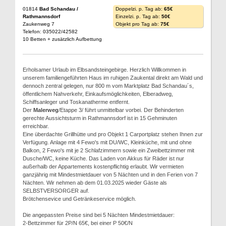
01814
Bad Schandau /
Doppelzi. p. Tag ab:
65€
Rathmannsdorf
Einzelzi. p. Tag ab:
50€
Zaukenweg 7
Objekt pro Tag ab:
75€
Telefon: 035022/42582
10 Betten + zusätzlich Aufbettung
Erholsamer Urlaub im Elbsandsteingebirge. Herzlich Willkommen in
unserem familiengeführten Haus im ruhigen Zaukental direkt am Wald und
dennoch zentral gelegen, nur 800 m vom Marktplatz Bad Schandau´s,
öffentlichem Nahverkehr, Einkaufsmöglichkeiten, Elberadweg,
Schiffsanleger und Toskanatherme entfernt.
Der
Malerweg
/Etappe 3/ führt unmittelbar vorbei. Der Behinderten
gerechte Aussichtsturm in Rathmannsdorf ist in 15 Gehminuten
erreichbar.
Eine überdachte Grillhütte und pro Objekt 1 Carportplatz stehen Ihnen zur
Verfügung. Anlage mit 4 Fewo's mit DU/WC, Kleinküche, mit und ohne
Balkon, 2 Fewo's mit je 2 Schlafzimmern sowie ein Zweibettzimmer mit
Dusche/WC, keine Küche. Das Laden von Akkus für Räder ist nur
außerhalb der Appartements kostenpflichtig erlaubt. Wir vermieten
ganzjährig mit Mindestmietdauer von 5 Nächten und in den Ferien von 7
Nächten. Wir nehmen ab dem 01.03.2025 wieder Gäste als
SELBSTVERSORGER auf.
Brötchensevice und Getränkeservice möglich.
Die angepassten Preise sind bei 5 Nächten Mindestmietdauer:
2-Bettzimmer für 2P/N 65€, bei einer P 50€/N