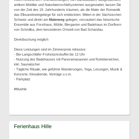
antiken Mobiliar und Naturlatexschlafsystemen ausgestattet, lassen Sie
von der Zeit des 19. Jahrhunderts träumen, als die Maler der Romantik
das Elbsandsteingebirge für sich entdeckten. Mitten in der Sächsischen
Schweiz und direkt am
Malerweg
gelegen, verzaubert das historische
Ensemble aus Forsthaus, Mühle, Biergarten und Badehaus im Dorfkern
von Schmilka, dem besonderen Ortsteil von Bad Schandau.
Direktbuchung möglich
Diese Leistungen sind im Zimmerpreis inklusive:
- Bio-Langschläfer-Frühstücksbuffet bis 12 Uhr
- Nutzung des Badehauses mit Panoramasaunen und Ruhebereichen,
inkl. Saunatücher
- Tägliche Rituale, wie geführte Wanderungen, Yoga, Lesungen, Musik &
Konzerte, Kinoabende, Vorträge u.v.m.
- Parkplatz
#Muehle
Ferienhaus Hille