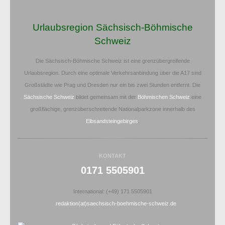
Urlaubsregion Sächsisch-Böhmische
Schweiz
Die Sächsisch-Böhmische Schweiz ist eine grenzübergreifende
Urlaubsregion. Durch eine optimale Verkehrsanbindung über die A17 sind
Großstädte wie Prag und Dresden nur ein bis zwei Stunden entfernt. Die
Sächsische Schweiz
bildet gemeinsam mit der
Böhmischen Schweiz
eine
großflächige, grenzüberschreitende Nationalparkzone innerhalb des
Elbsandsteingebirges
.
KONTAKT
0171 5505901
International: (+49) 171 5505901
redaktion(at)saechsisch-boehmische-schweiz.de