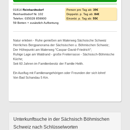
01814
Reinhardtsdorf
Person pro Tag ab:
39€
Reinhardtsdorf Nr. 102
Doppelzi. p. Tag ab:
84€
Telefon: 035028 859900
Einzelzi. p. Tag ab:
55€
59 Betten + zusätzlich Aufbettung
Natur erleben - Ruhe genießen am Malerweg Sächsische Schweiz
Herrliches Bergpanorama der Sächsischen u. Böhmischen Schweiz;
Der Höhepunkt am Malerweg "Caspar-David-Friedrich";
Ruhige Lage am Waldrand - große Freiterrasse - Sächsisch-Böhmische
Küche;
Seit 60 Jahren im Familienbesitz der Familie Helth.
Ein Ausflug mit Familienangehörigen oder Freunden der sich lohnt!
Von Bad Schandau 5 Km.
Unterkunftsuche in der Sächsisch Böhmischen
Schweiz nach Schlüsselworten