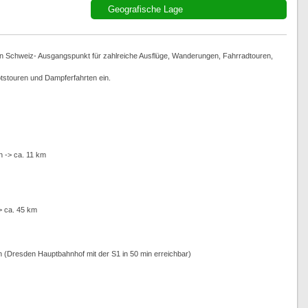
Geografische Lage
n Schweiz- Ausgangspunkt für zahlreiche Ausflüge, Wanderungen, Fahrradtouren,
ootstouren und Dampferfahrten ein.
n -> ca. 11 km
> ca. 45 km
en (Dresden Hauptbahnhof mit der S1 in 50 min erreichbar)