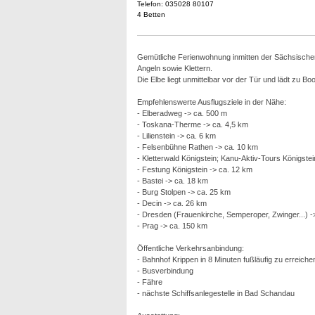
Telefon: 035028 80107
4 Betten
Gemütliche Ferienwohnung inmitten der Sächsische
Angeln sowie Klettern.
Die Elbe liegt unmittelbar vor der Tür und lädt zu B
Empfehlenswerte Ausflugsziele in der Nähe:
- Elberadweg -> ca. 500 m
- Toskana-Therme -> ca. 4,5 km
- Lilienstein -> ca. 6 km
- Felsenbühne Rathen -> ca. 10 km
- Kletterwald Königstein; Kanu-Aktiv-Tours Königstei
- Festung Königstein -> ca. 12 km
- Bastei -> ca. 18 km
- Burg Stolpen -> ca. 25 km
- Decin -> ca. 26 km
- Dresden (Frauenkirche, Semperoper, Zwinger...) -
- Prag -> ca. 150 km
Öffentliche Verkehrsanbindung:
- Bahnhof Krippen in 8 Minuten fußläufig zu erreich
- Busverbindung
- Fähre
- nächste Schiffsanlegestelle in Bad Schandau