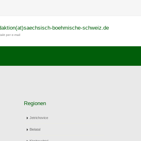
daktion(at)saechsisch-boehmische-schweiz.de
akt per e-mail
Regionen
Jetrichovice
Bielatal