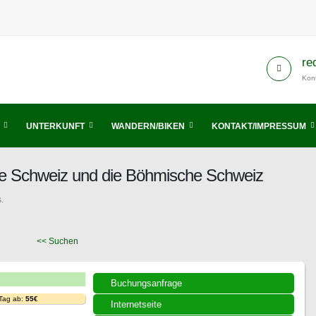
re
Kont
UNTERKUNFT
WANDERN/BIKEN
KONTAKT/IMPRESSUM
he Schweiz und die Böhmische Schweiz
.
<< Suchen
Buchungsanfrage
 Tag ab:
55€
Internetseite