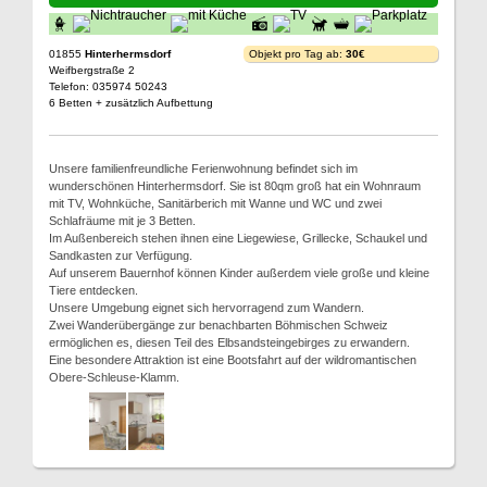
01855
Hinterhermsdorf
Objekt pro Tag ab:
30€
Weifbergstraße 2
Telefon: 035974 50243
6 Betten + zusätzlich Aufbettung
Unsere familienfreundliche Ferienwohnung befindet sich im
wunderschönen Hinterhermsdorf. Sie ist 80qm groß hat ein Wohnraum
mit TV, Wohnküche, Sanitärberich mit Wanne und WC und zwei
Schlafräume mit je 3 Betten.
Im Außenbereich stehen ihnen eine Liegewiese, Grillecke, Schaukel und
Sandkasten zur Verfügung.
Auf unserem Bauernhof können Kinder außerdem viele große und kleine
Tiere entdecken.
Unsere Umgebung eignet sich hervorragend zum Wandern.
Zwei Wanderübergänge zur benachbarten Böhmischen Schweiz
ermöglichen es, diesen Teil des Elbsandsteingebirges zu erwandern.
Eine besondere Attraktion ist eine Bootsfahrt auf der wildromantischen
Obere-Schleuse-Klamm.