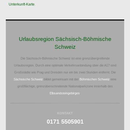
Unterkunft-Karte
.
Urlaubsregion Sächsisch-Böhmische
Schweiz
Die Sächsisch-Böhmische Schweiz ist eine grenzübergreifende
Urlaubsregion. Durch eine optimale Verkehrsanbindung über die A17 sind
Großstädte wie Prag und Dresden nur ein bis zwei Stunden entfernt. Die
Sächsische Schweiz
bildet gemeinsam mit der
Böhmischen Schweiz
eine
großflächige, grenzüberschreitende Nationalparkzone innerhalb des
Elbsandsteingebirges
.
KONTAKT
0171 5505901