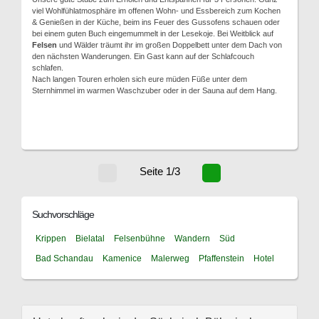
viel Wohlfühlatmosphäre im offenen Wohn- und Essbereich zum Kochen
& Genießen in der Küche, beim ins Feuer des Gussofens schauen oder
bei einem guten Buch eingemummelt in der Lesekoje. Bei Weitblick auf
Felsen
und Wälder träumt ihr im großen Doppelbett unter dem Dach von
den nächsten Wanderungen. Ein Gast kann auf der Schlafcouch
schlafen.
Nach langen Touren erholen sich eure müden Füße unter dem
Sternhimmel im warmen Waschzuber oder in der Sauna auf dem Hang.
Seite 1/3
Suchvorschläge
Krippen
Bielatal
Felsenbühne
Wandern
Süd
Bad Schandau
Kamenice
Malerweg
Pfaffenstein
Hotel