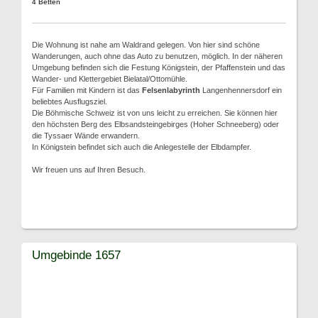
4 Betten
Die Wohnung ist nahe am Waldrand gelegen. Von hier sind schöne
Wanderungen, auch ohne das Auto zu benutzen, möglich. In der näheren
Umgebung befinden sich die Festung Königstein, der Pfaffenstein und das
Wander- und Klettergebiet Bielatal/Ottomühle.
Für Familien mit Kindern ist das
Felsenlabyrinth
Langenhennersdorf ein
beliebtes Ausflugsziel.
Die Böhmische Schweiz ist von uns leicht zu erreichen. Sie können hier
den höchsten Berg des Elbsandsteingebirges (Hoher Schneeberg) oder
die Tyssaer Wände erwandern.
In Königstein befindet sich auch die Anlegestelle der Elbdampfer.
Wir freuen uns auf Ihren Besuch.
Umgebinde 1657