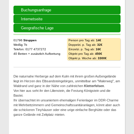
Buchungsanfrage
Internetseite
Geografische Lage
01796
Struppen
Person pro Tag ab:
14€
Weißig 7b
Doppelzi. p. Tag ab:
32€
Telefon: 0177 4737272
Einzelzi. p. Tag ab:
16€
40 Betten + zusätzlich Aufbettung
Objekt pro Tag ab:
450€
Objekt p. Woche ab:
3300€
Die naturnahe Herberge auf dem Kulm mit ihrem großen Außengelände
liegt im Herzen des Elbsandsteingebirges, unmittelbar am "Malerweg", am
Waldrand und ganz in der Nähe von zahlreichen
Kletterfelsen
.
Von hier aus seht ihr den Lilienstein, die Festung Königstein und die
Bastei.
Ihr übernachtet im unsaniertem ehemaligen Ferienlager im DDR-Charme
mit Mehrbettzimmern und Gemeinschaftssanitäranlagen, könnt aber auch
die schickeren Tinyhäuser oder eine urige einfache Berghütte oder das
ganze Gelände mit Zeltplatz mieten.