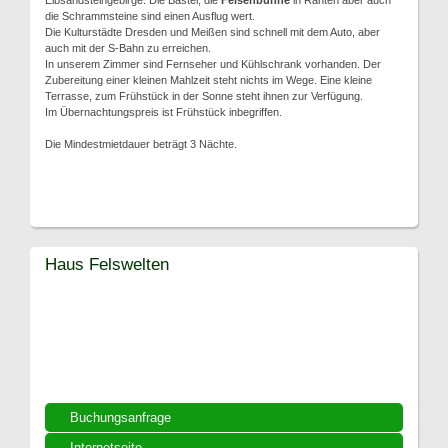
Elbsandsteingebirge. Die Bastei, die
Felsenbühne
in Rahten aber auch
die Schrammsteine sind einen Ausflug wert.
Die Kulturstädte Dresden und Meißen sind schnell mit dem Auto, aber
auch mit der S-Bahn zu erreichen.
In unserem Zimmer sind Fernseher und Kühlschrank vorhanden. Der
Zubereitung einer kleinen Mahlzeit steht nichts im Wege. Eine kleine
Terrasse, zum Frühstück in der Sonne steht ihnen zur Verfügung.
Im Übernachtungspreis ist Frühstück inbegriffen.
Die Mindestmietdauer beträgt 3 Nächte.
Haus Felswelten
Buchungsanfrage
Internetseite