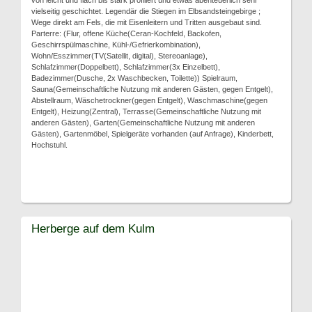
von leicht und flach bis stark profiliert und etwas abenteuerlich sehr
vielseitig geschichtet. Legendär die Stiegen im Elbsandsteingebirge ;
Wege direkt am Fels, die mit Eisenleitern und Tritten ausgebaut sind.
Parterre: (Flur, offene Küche(Ceran-Kochfeld, Backofen,
Geschirrspülmaschine, Kühl-/Gefrierkombination),
Wohn/Esszimmer(TV(Satellit, digital), Stereoanlage),
Schlafzimmer(Doppelbett), Schlafzimmer(3x Einzelbett),
Badezimmer(Dusche, 2x Waschbecken, Toilette)) Spielraum,
Sauna(Gemeinschaftliche Nutzung mit anderen Gästen, gegen Entgelt),
Abstellraum, Wäschetrockner(gegen Entgelt), Waschmaschine(gegen
Entgelt), Heizung(Zentral), Terrasse(Gemeinschaftliche Nutzung mit
anderen Gästen), Garten(Gemeinschaftliche Nutzung mit anderen
Gästen), Gartenmöbel, Spielgeräte vorhanden (auf Anfrage), Kinderbett,
Hochstuhl.
Herberge auf dem Kulm