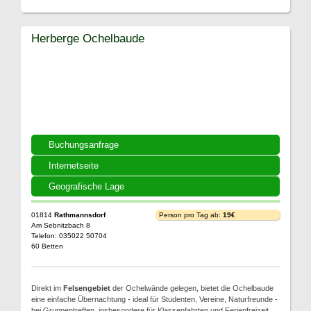
Herberge Ochelbaude
Buchungsanfrage
Internetseite
Geografische Lage
01814
Rathmannsdorf
Person pro Tag ab:
19€
Am Sebnitzbach 8
Telefon: 035022 50704
60 Betten
Direkt im
Felsengebiet
der Ochelwände gelegen, bietet die Ochelbaude
eine einfache Übernachtung - ideal für Studenten, Vereine, Naturfreunde -
bei Gruppentreffen, insbesondere für Klassenfahrten und Ferienfreizeit.