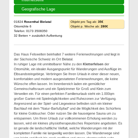
Geografische Lage
01824
Rosenthal Bielatal
Objekt pro Tag ab:
35€
Ottomühle 6
Objekt p. Woche ab:
280€
Telefon: 0173 3508350
32 Betten + zusätzlich Aufbettung
Das Haus Felswelten beinhaltet 7 weitere Ferienwohnungen und liegt in
der Sächsische Schweiz im Ort Bielatal.
In ruhiger Lage mit unmittelbarer Nähe zu den
Kletterfelsen
der
Ottomühle, ein idealer Ausgangspunkt für Wanderungen und Ausflüge im
Elbsandsteingebirge. Verbringen Sie Ihren Urlaub in einer dieser neuen,
komfortablen und modern ausgestatteten Ferienwohnungen, die keine
Wünsche offen lassen. Im Innenbereich laden ein gemütlicher
Gemeinschaftsraum und ein Spielzimmer für Groß und Klein zum
Verweilen ein. Für einen perfekten Familienurlaub steht ein 1.000qm
großer Garten mit Spielmöglichkeiten und Ruhezonen zur Verfügung.
Angrenzend an der Spiel- und Liegewiese befinden sich ein kleiner
Bachlauf mit dem "Natur-Barfußpfad" und die Möglichkeit des Schürfens
für kleine Goldsucher. Oder nutzen Sie die hauseigene Sauna um zu
entspannen. Um Ihren Urlaub zur vollkommenen Erholung werden zu
lassen, wird ein kleines physiotherapeutisches Repertoire angeboten. Es
ist gerade die landschaftliche Vielfalt, welche Wanderungen mit der
kompletten Familie nie langweilig werden lassen. Die Wanderwege sind