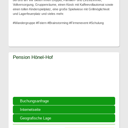
bei uns an! Wir bieten Ihnen Doppel, Familien- und Einzelzimmer,
Vollversorgung, Gruppenräume, einen Kiosk mit Kaffeevollautomat sowie
einen tollen Kinderspielplatz, eine große Spielwiese mit Grillmöglichkeit
und Lagerfeuerplatz und vieles mehr.
#Wandergruppe #Feiern #Brainstorming #Firmenevent #Schulung
Pension Hönel-Hof
Buchungsanfrage
Internetseite
Geografische Lage