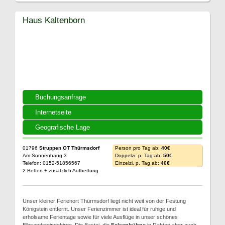
Haus Kaltenborn
Buchungsanfrage
Internetseite
Geografische Lage
01796
Struppen OT Thürmsdorf
Person pro Tag ab:
40€
Am Sonnenhang 3
Doppelzi. p. Tag ab:
50€
Telefon: 0152-51856567
Einzelzi. p. Tag ab:
40€
2 Betten + zusätzlich Aufbettung
Unser kleiner Ferienort Thürmsdorf liegt nicht weit von der Festung
Königstein entfernt. Unser Ferienzimmer ist ideal für ruhige und
erholsame Ferientage sowie für viele Ausflüge in unser schönes