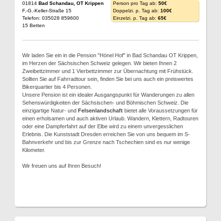
01814
Bad Schandau, OT Krippen
Person pro Tag ab:
50€
F.-G.-Keller-Straße 15
Doppelzi. p. Tag ab:
100€
Telefon: 035028 859600
Einzelzi. p. Tag ab:
65€
15 Betten
Wir laden Sie ein in die Pension "Hönel Hof" in Bad Schandau OT Krippen,
im Herzen der Sächsischen Schweiz gelegen. Wir bieten Ihnen 2
Zweibettzimmer und 1 Vierbettzimmer zur Übernachtung mit Frühstück.
Sollten Sie auf Fahrradtour sein, finden Sie bei uns auch ein preiswertes
Bikerquartier bis 4 Personen.
Unsere Pension ist ein idealer Ausgangspunkt für Wanderungen zu allen
Sehenswürdigkeiten der Sächsischen- und Böhmischen Schweiz. Die
einzigartige Natur- und
Felsenlandschaft
bietet alle Voraussetzungen für
einen erholsamen und auch aktiven Urlaub. Wandern, Klettern, Radtouren
oder eine Dampferfahrt auf der Elbe wird zu einem unvergesslichen
Erlebnis. Die Kunststadt Dresden erreichen Sie von uns bequem im S-
Bahnverkehr und bis zur Grenze nach Tschechien sind es nur wenige
Kilometer.
Wir freuen uns auf Ihren Besuch!