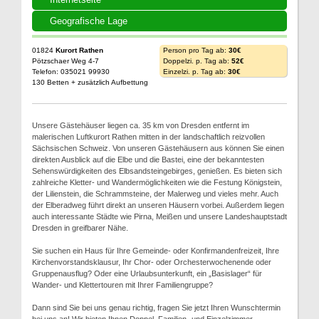
Geografische Lage
01824
Kurort Rathen
Person pro Tag ab:
30€
Pötzschaer Weg 4-7
Doppelzi. p. Tag ab:
52€
Telefon: 035021 99930
Einzelzi. p. Tag ab:
30€
130 Betten + zusätzlich Aufbettung
Unsere Gästehäuser liegen ca. 35 km von Dresden entfernt im
malerischen Luftkurort Rathen mitten in der landschaftlich reizvollen
Sächsischen Schweiz. Von unseren Gästehäusern aus können Sie einen
direkten Ausblick auf die Elbe und die Bastei, eine der bekanntesten
Sehenswürdigkeiten des Elbsandsteingebirges, genießen. Es bieten sich
zahlreiche Kletter- und Wandermöglichkeiten wie die Festung Königstein,
der Lilienstein, die Schrammsteine, der Malerweg und vieles mehr. Auch
der Elberadweg führt direkt an unseren Häusern vorbei. Außerdem liegen
auch interessante Städte wie Pirna, Meißen und unsere Landeshauptstadt
Dresden in greifbarer Nähe.
Sie suchen ein Haus für Ihre Gemeinde- oder Konfirmandenfreizeit, Ihre
Kirchenvorstandsklausur, Ihr Chor- oder Orchesterwochenende oder
Gruppenausflug? Oder eine Urlaubsunterkunft, ein „Basislager“ für
Wander- und Klettertouren mit Ihrer Familiengruppe?
Dann sind Sie bei uns genau richtig, fragen Sie jetzt Ihren Wunschtermin