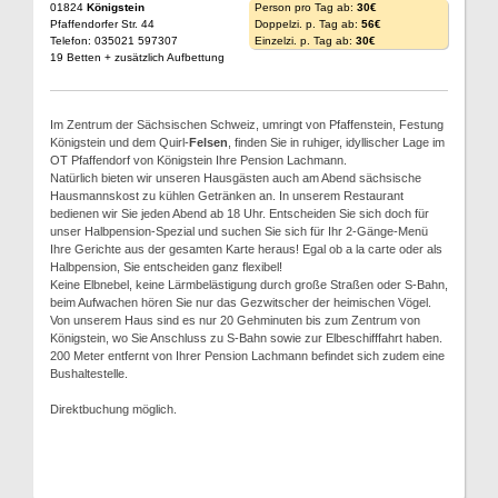
01824
Königstein
Person pro Tag ab:
30€
Pfaffendorfer Str. 44
Doppelzi. p. Tag ab:
56€
Telefon: 035021 597307
Einzelzi. p. Tag ab:
30€
19 Betten + zusätzlich Aufbettung
Im Zentrum der Sächsischen Schweiz, umringt von Pfaffenstein, Festung
Königstein und dem Quirl-
Felsen
, finden Sie in ruhiger, idyllischer Lage im
OT Pfaffendorf von Königstein Ihre Pension Lachmann.
Natürlich bieten wir unseren Hausgästen auch am Abend sächsische
Hausmannskost zu kühlen Getränken an. In unserem Restaurant
bedienen wir Sie jeden Abend ab 18 Uhr. Entscheiden Sie sich doch für
unser Halbpension-Spezial und suchen Sie sich für Ihr 2-Gänge-Menü
Ihre Gerichte aus der gesamten Karte heraus! Egal ob a la carte oder als
Halbpension, Sie entscheiden ganz flexibel!
Keine Elbnebel, keine Lärmbelästigung durch große Straßen oder S-Bahn,
beim Aufwachen hören Sie nur das Gezwitscher der heimischen Vögel.
Von unserem Haus sind es nur 20 Gehminuten bis zum Zentrum von
Königstein, wo Sie Anschluss zu S-Bahn sowie zur Elbeschifffahrt haben.
200 Meter entfernt von Ihrer Pension Lachmann befindet sich zudem eine
Bushaltestelle.
Direktbuchung möglich.