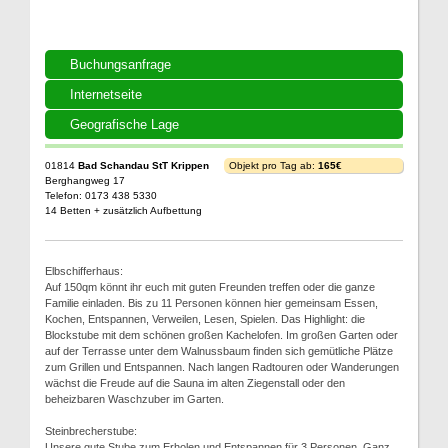
Buchungsanfrage
Internetseite
Geografische Lage
01814
Bad Schandau StT Krippen
Objekt pro Tag ab:
165€
Berghangweg 17
Telefon: 0173 438 5330
14 Betten + zusätzlich Aufbettung
Elbschifferhaus:
Auf 150qm könnt ihr euch mit guten Freunden treffen oder die ganze
Familie einladen. Bis zu 11 Personen können hier gemeinsam Essen,
Kochen, Entspannen, Verweilen, Lesen, Spielen. Das Highlight: die
Blockstube mit dem schönen großen Kachelofen. Im großen Garten oder
auf der Terrasse unter dem Walnussbaum finden sich gemütliche Plätze
zum Grillen und Entspannen. Nach langen Radtouren oder Wanderungen
wächst die Freude auf die Sauna im alten Ziegenstall oder den
beheizbaren Waschzuber im Garten.
Steinbrecherstube:
Unsere gute Stube zum Erholen und Entspannen für 3 Personen. Ganz