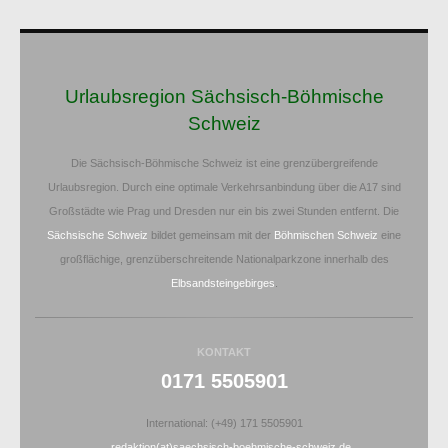
Urlaubsregion Sächsisch-Böhmische
Schweiz
Die Sächsisch-Böhmische Schweiz ist eine grenzübergreifende
Urlaubsregion. Durch eine optimale Verkehrsanbindung über die A17 sind
Großstädte wie Prag und Dresden nur ein bis zwei Stunden entfernt. Die
Sächsische Schweiz
bildet gemeinsam mit der
Böhmischen Schweiz
eine
großflächige, grenzüberschreitende Nationalparkzone innerhalb des
Elbsandsteingebirges
.
KONTAKT
0171 5505901
International: (+49) 171 5505901
redaktion(at)saechsisch-boehmische-schweiz.de