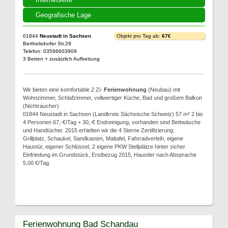
Geografische Lage
01844
Neustadt in Sachsen
Objekt pro Tag ab:
67€
Berthelsdorfer Str.29
Telefon: 03596603909
3 Betten + zusätzlich Aufbettung
Wir bieten eine komfortable 2 Zi-
Ferienwohnung
(Neubau) mit
Wohnzimmer, Schlafzimmer, vollwertiger Küche, Bad und großem Balkon
(Nichtraucher)
01844 Neustadt in Sachsen (Landkreis Sächsische Schweiz) 57 m² 2 bis
4 Personen 67,-€/Tag + 30,-€ Endreinigung, vorhanden sind Bettwäsche
und Handtücher. 2015 erhielten wir die 4 Sterne Zertifizierung.
Grillplatz, Schaukel, Sandkasten, Maltafel, Fahrradverleih, eigene
Haustür, eigener Schlüssel, 2 eigene PKW Stellplätze hinter sicher
Einfriedung im Grundstück, Erstbezug 2015, Haustier nach Absprache
5,00 €/Tag.
Ferienwohnung Bad Schandau