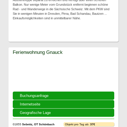
Aussentreppe separat zu erreichen und verfügt über einen schönen
Balkon. Nur wenige Meter vom Grundstück entfernt beginnen schöne
Rad - und Wanderwege in die Sächsische Schweiz. Mit dem PKW sind
Sie in wenigen Minuten in Dresden, Pirna, Bad Schandau, Bautzen ...
Einkaufsmöglichkeiten sind in unmittelbarer Nähe.
Ferienwohnung Gnauck
Buchungsanfrage
Internetseite
Geografische Lage
01855
Sebnitz, OT Schönbach
Objekt pro Tag ab:
37€