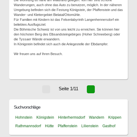
Die Wohnung ist nahe am Waldrand gelegen. Von hier sind schöne
Wanderungen, auch ohne das Auto zu benutzen, möglich. In der näheren
Umgebung befinden sich die Festung Königstein, der Pfaffenstein und das
Wander- und Klettergebiet Bielatal/Ottomühle.
Für Familien mit Kindern ist das Felsenlabyrinth Langenhennersdorf ein
beliebtes Ausflugsziel.
Die Böhmische Schweiz ist von uns leicht zu erreichen. Sie können hier
den höchsten Berg des Elbsandsteingebirges (Hoher Schneeberg) oder
die Tyssaer Wände erwandern.
In Königstein befindet sich auch die Anlegestelle der Elbdampfer.
Wir freuen uns auf Ihren Besuch.
Seite 1/11
Suchvorschläge
Hohnstein
Königstein
Hinterhermsdorf
Wandern
Krippen
Rathmannsdorf
Hütte
Pfaffenstein
Lilienstein
Gasthof