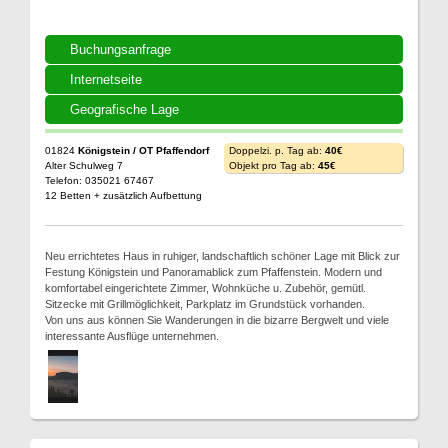
Buchungsanfrage
Internetseite
Geografische Lage
01824
Königstein / OT Pfaffendorf
Doppelzi. p. Tag ab:
40€
Alter Schulweg 7
Objekt pro Tag ab:
45€
Telefon: 035021 67467
12 Betten + zusätzlich Aufbettung
Neu errichtetes Haus in ruhiger, landschaftlich schöner Lage mit Blick zur
Festung Königstein und Panoramablick zum Pfaffenstein. Modern und
komfortabel eingerichtete Zimmer, Wohnküche u. Zubehör, gemütl.
Sitzecke mit Grillmöglichkeit, Parkplatz im Grundstück vorhanden.
Von uns aus können Sie Wanderungen in die bizarre Bergwelt und viele
interessante Ausflüge unternehmen.