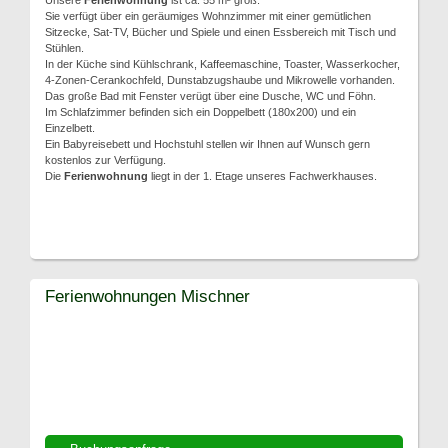
Unsere
Ferienwohnung
ist ca. 55 m² groß.
Sie verfügt über ein geräumiges Wohnzimmer mit einer gemütlichen
Sitzecke, Sat-TV, Bücher und Spiele und einen Essbereich mit Tisch und
Stühlen.
In der Küche sind Kühlschrank, Kaffeemaschine, Toaster, Wasserkocher,
4-Zonen-Cerankochfeld, Dunstabzugshaube und Mikrowelle vorhanden.
Das große Bad mit Fenster verügt über eine Dusche, WC und Föhn.
Im Schlafzimmer befinden sich ein Doppelbett (180x200) und ein
Einzelbett.
Ein Babyreisebett und Hochstuhl stellen wir Ihnen auf Wunsch gern
kostenlos zur Verfügung.
Die
Ferienwohnung
liegt in der 1. Etage unseres Fachwerkhauses.
Ferienwohnungen Mischner