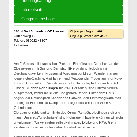
Buchungsanfrage
Internetseite
Geografische Lage
01814
Bad Schandau, OT Prossen
Objekt pro Tag ab:
60€
Gründelweg 12
Objekt p. Woche ab:
350€
Telefon: 035022-43307
12 Betten
Am Fuße des Liliensteins liegt Prossen. Ein hübscher Ort, direkt an der
Elbe gelegen, mit Bus-und Dampfschiffverbindung, jedoch ohne
Durchgangsverkehr. Prossen ist Ausgangspunkt zum Wandern, angeln,
joggen, GeoCaching, Rad fahren, und "Autowandern" oder auch für Foto-
Touren. Gut markierte Wanderwege oder Naturlehrpfade erwarten Sie!
Unsere 3
Ferienwohnungen
für 2/4/6 Personen, sind unterschiedlich
ausgestattet, immer mit Küche und großen Betten. Hinter dem Haus
beginnt der Nationalpark Sächsische Schweiz, den Elbradweg kann man
sehen, die Elbe und die Dampfschiffanlegestelle erreichen Sie in 5
Gehminuten.
Die Lage ist ruhig und am Ende des Ortes. Parkplätze befinden sich am
Haus. Unsere „Wunschgäste“ sind Nichtrauer. Haustiere können wir nicht
unterbringen. Wir vermieten selbst Fahrräder, E-Bike und PKW. Gern
senden wir Ihnen ein individuelles Angebot per email zu.