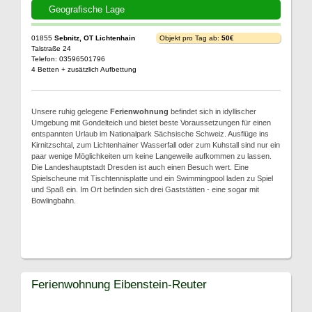
Geografische Lage
01855
Sebnitz, OT Lichtenhain
Objekt pro Tag ab:
50€
Talstraße 24
Telefon: 03596501796
4 Betten + zusätzlich Aufbettung
Unsere ruhig gelegene
Ferienwohnung
befindet sich in idyllischer
Umgebung mit Gondelteich und bietet beste Voraussetzungen für einen
entspannten Urlaub im Nationalpark Sächsische Schweiz. Ausflüge ins
Kirnitzschtal, zum Lichtenhainer Wasserfall oder zum Kuhstall sind nur ein
paar wenige Möglichkeiten um keine Langeweile aufkommen zu lassen.
Die Landeshauptstadt Dresden ist auch einen Besuch wert. Eine
Spielscheune mit Tischtennisplatte und ein Swimmingpool laden zu Spiel
und Spaß ein. Im Ort befinden sich drei Gaststätten - eine sogar mit
Bowlingbahn.
Ferienwohnung Eibenstein-Reuter