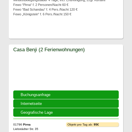
Mindestbelegungsdauer 4 Tage, incl. Endreinigung, zzgl. Kurtaxe
Fewo “Pirna“ f. 2 Personen/Nacht 60 €
Fewo “Bad Schandau“ f. 4 Pers./Nacht 120 €
Fewo „Königstein“ f. 6 Pers./Nacht 150 €
Casa Benji (2 Ferienwohnungen)
Buchungsanfrage
Internetseite
Geografische Lage
01796
Pirna
Objekt pro Tag ab:
95€
Liebstädter Str. 35