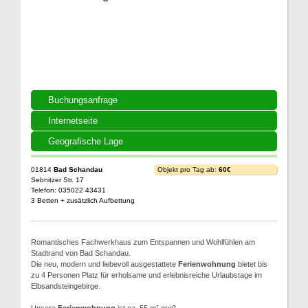
Buchungsanfrage
Internetseite
Geografische Lage
01814
Bad Schandau
Objekt pro Tag ab:
60€
Sebnitzer Str. 17
Telefon: 035022 43431
3 Betten + zusätzlich Aufbettung
Romantisches Fachwerkhaus zum Entspannen und Wohlfühlen am
Stadtrand von Bad Schandau.
Die neu, modern und liebevoll ausgestattete
Ferienwohnung
bietet bis
zu 4 Personen Platz für erholsame und erlebnisreiche Urlaubstage im
Elbsandsteingebirge.