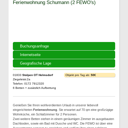
Ferienwohnung Schumann (2 FEWO's)
Buchungsanfrage
Internetseite
Geografische Lage
01833
Stolpen OT Helmsdorf
Objekt pro Tag ab:
50€
Ziegeleistr.2a
Telefon: 0172 7912320
6 Betten + zusätzlich Aufbettung
Genießen Sie Ihren wohlverdienten Urlaub in unserer liebevoll
eingerichteten
Ferienwohnung
. Sie erwartet auf 70 qm eine großzügige
Wohnküche, ein Schlafzimmer für 2 Personen.
Zwei weitere Betten stehen in einem geräumigen Zimmer im ausgebauten
Dachboden, sowie ein Bad mit Dusche und WC. Die FEWO ist über eine