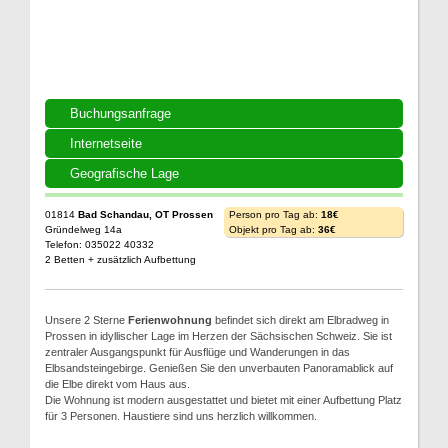
Buchungsanfrage
Internetseite
Geografische Lage
01814
Bad Schandau, OT Prossen
Person pro Tag ab:
18€
Gründelweg 14a
Objekt pro Tag ab:
36€
Telefon: 035022 40332
2 Betten + zusätzlich Aufbettung
Unsere 2 Sterne
Ferienwohnung
befindet sich direkt am Elbradweg in
Prossen in idyllischer Lage im Herzen der Sächsischen Schweiz. Sie ist
zentraler Ausgangspunkt für Ausflüge und Wanderungen in das
Elbsandsteingebirge. Genießen Sie den unverbauten Panoramablick auf
die Elbe direkt vom Haus aus.
Die Wohnung ist modern ausgestattet und bietet mit einer Aufbettung Platz
für 3 Personen. Haustiere sind uns herzlich willkommen.