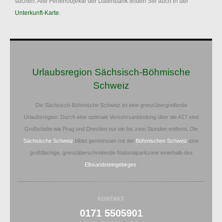
suchen. Alle Ferienobjekte der Datenbank finden Sie auch in der
Unterkunft-Karte
.
Urlaubsregion Sächsisch-Böhmische
Schweiz
Die Sächsisch-Böhmische Schweiz ist eine grenzübergreifende
Urlaubsregion. Durch eine optimale Verkehrsanbindung über die A17 sind
Großstädte wie Prag und Dresden nur ein bis zwei Stunden entfernt. Die
Sächsische Schweiz
bildet gemeinsam mit der
Böhmischen Schweiz
eine
großflächige, grenzüberschreitende Nationalparkzone innerhalb des
Elbsandsteingebirges
.
KONTAKT
0171 5505901