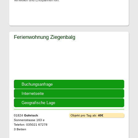
Verweilen und Entspannen ein.
Ferienwohnung Ziegenbalg
Buchungsanfrage
Internetseite
Geografische Lage
01824
Gohrisch
Objekt pro Tag ab:
40€
Sonnenstrasse 163 e
Telefon: 035021 67278
3 Betten