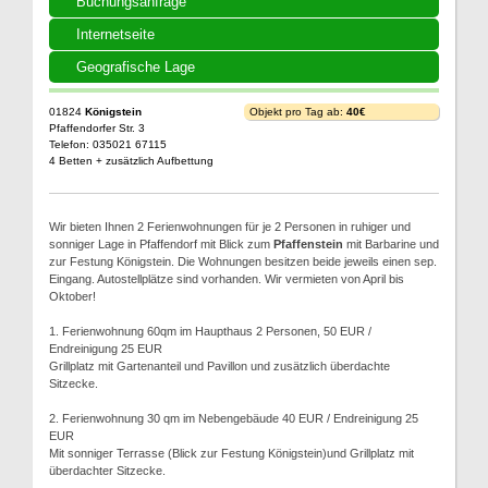
Buchungsanfrage
Internetseite
Geografische Lage
01824
Königstein
Objekt pro Tag ab:
40€
Pfaffendorfer Str. 3
Telefon: 035021 67115
4 Betten + zusätzlich Aufbettung
Wir bieten Ihnen 2 Ferienwohnungen für je 2 Personen in ruhiger und
sonniger Lage in Pfaffendorf mit Blick zum
Pfaffenstein
mit Barbarine und
zur Festung Königstein. Die Wohnungen besitzen beide jeweils einen sep.
Eingang. Autostellplätze sind vorhanden. Wir vermieten von April bis
Oktober!
1. Ferienwohnung 60qm im Haupthaus 2 Personen, 50 EUR /
Endreinigung 25 EUR
Grillplatz mit Gartenanteil und Pavillon und zusätzlich überdachte
Sitzecke.
2. Ferienwohnung 30 qm im Nebengebäude 40 EUR / Endreinigung 25
EUR
Mit sonniger Terrasse (Blick zur Festung Königstein)und Grillplatz mit
überdachter Sitzecke.