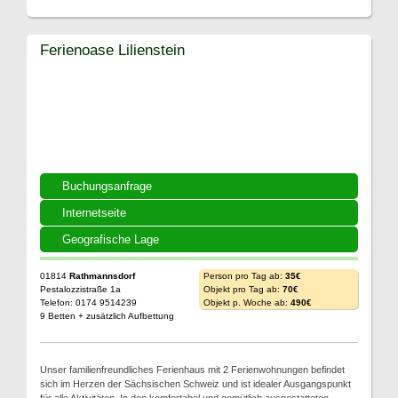
Ferienoase Lilienstein
Buchungsanfrage
Internetseite
Geografische Lage
01814
Rathmannsdorf
Person pro Tag ab:
35€
Pestalozzistraße 1a
Objekt pro Tag ab:
70€
Telefon: 0174 9514239
Objekt p. Woche ab:
490€
9 Betten + zusätzlich Aufbettung
Unser familienfreundliches Ferienhaus mit 2 Ferienwohnungen befindet
sich im Herzen der Sächsischen Schweiz und ist idealer Ausgangspunkt