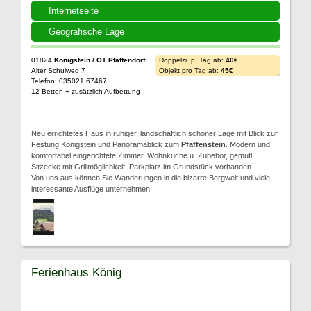
Internetseite
Geografische Lage
01824
Königstein / OT Pfaffendorf
Doppelzi. p. Tag ab:
40€
Alter Schulweg 7
Objekt pro Tag ab:
45€
Telefon: 035021 67467
12 Betten + zusätzlich Aufbettung
Neu errichtetes Haus in ruhiger, landschaftlich schöner Lage mit Blick zur
Festung Königstein und Panoramablick zum
Pfaffenstein
. Modern und
komfortabel eingerichtete Zimmer, Wohnküche u. Zubehör, gemütl.
Sitzecke mit Grillmöglichkeit, Parkplatz im Grundstück vorhanden.
Von uns aus können Sie Wanderungen in die bizarre Bergwelt und viele
interessante Ausflüge unternehmen.
Ferienhaus König