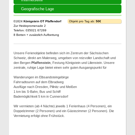
Geografische Lage
01824
Königstein OT Pfaffendorf
Objekt pro Tag ab:
50€
Zur Heidepromenade 2
Telefon: 035021 67269
8 Betten + zusätzlich Aufbettung
Unsere Ferienobjekte befinden sich im Zentrum der Sächsischen
Schweiz, direkt am Malerweg, umgeben von reizvoller Landschaft und
den Bergen
Pfaffenstein
, Festung Königstein und Lilienstein. Unsere
zentrale, ruhige Lage bietet einen sehr guten Ausgangspunkt für
Wanderungen im Elbsandsteingebirge
Fahrradtouren auf dem Elbradweg
Ausflüge nach Dresden, Pillnitz und Meißen
1 km bis S-Bahn, Bus und Schiff
Bademöglichkeit 5 km in Cunnersdorf
Wir vermieten (ab 4 Nächte) jeweils 1 Ferienhaus (4 Personen), ein
Doppelzimmer (2 Personen) und ein Gästezimmer (2 Personen). Die
Vermietung erfolgt ohne Frühstück.