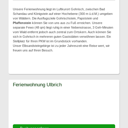
Unsere Ferienwohnung liegt im Luftkurort Gohrisch, zwischen Bad
Schandau und Königstein auf einer Hochebene (300 m ü.d.M.) umgeben
von Wäldern. Die Ausflugsziele Gohrischstein, Papststein und
Pfaffenstein
können Sie von uns aus zu Fuß erreichen. Unsere
separate Fewo (48 qm) liegt ruhig in einer Nebenstrasse, 3 Geh-Minuten
vom Wald entfernt jedoch auch zentral zum Ortskern. Auch können Sie
sich in Gohrisch in mehreren guten Gaststätten verwöhnen lassen. Ein
Stellplatz für Ihren PKW ist im Grundstück vorhanden.
Unser Elbsandsteingebirge ist zu jeder Jahreszeit eine Reise wert, wir
freuen uns auf Ihren Besuch.
Ferienwohnung Ulbrich