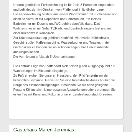
Unsere gemütliche Ferienwohnung ist für 2 bis 3 Personen eingerichtet
und befindet sich im Ortskern von Pfaffendorf in ländlicher Lage.
Die Ferienwohnung besteht aus einem Wohnzimmer mit Küchenzeile und
einen Schlafraum mit Doppelbett und Schlafcouch. Ein kleines
Badezimmer mit Dusche und WC gehört ebenfalls dazu. Das
Wohnzimmer ist mit Sofa, TV,Radio und Esstisch eingerichtet und mit
einer Küchenzeile kombiniert.
Zur Küchenausstattung gehören Kochfeld, Mikrowelle, Kühlschrank,
Geschirrspüler, Kaffeemaschine, Wasserkocher und Toaster. In der
Gartensitzecke können Sie an schönen Tagen Ihre Urlaubsabende
ausklingen lassen.
Die Vermietung erfolgt ab 5 Übernachtungen.
Die zentrale Lage von Pfaffendorf bietet einen guten Ausgangspunkt für
Wanderungen im Elbsandsteingebirge.
Zu Fuß erreichen Sie unseren Hausberg, den
Pfaffenstein
mit der
berühmten Barbarine. Genießen Sie eine fantastische Aussicht über die
Berge des Elbsandsteingebirges. Besuchen Sie die nahe gelegene
Festung Königstein mit interessanten Ausstellungen oder verbringen Sie
einen Tag mit Kunst und Kultur in unserer Landeshauptstadt Dresden.
Gästehaus Maren Jeremias