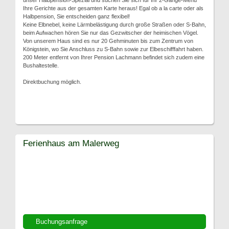
unser Halbpension-Spezial und suchen Sie sich für Ihr 2-Gänge-Menü
Ihre Gerichte aus der gesamten Karte heraus! Egal ob a la carte oder als
Halbpension, Sie entscheiden ganz flexibel!
Keine Elbnebel, keine Lärmbelästigung durch große Straßen oder S-Bahn,
beim Aufwachen hören Sie nur das Gezwitscher der heimischen Vögel.
Von unserem Haus sind es nur 20 Gehminuten bis zum Zentrum von
Königstein, wo Sie Anschluss zu S-Bahn sowie zur Elbeschifffahrt haben.
200 Meter entfernt von Ihrer Pension Lachmann befindet sich zudem eine
Bushaltestelle.
Direktbuchung möglich.
Ferienhaus am Malerweg
Buchungsanfrage