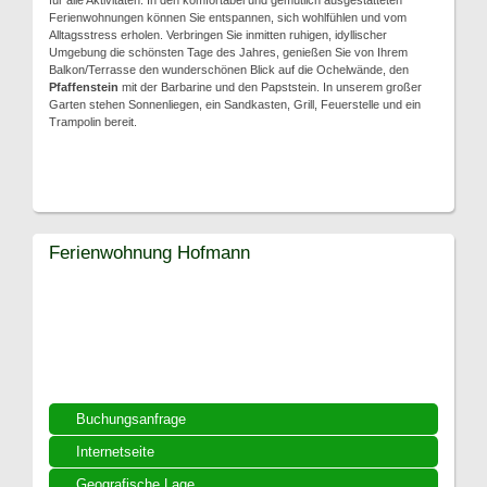
für alle Aktivitäten. In den komfortabel und gemütlich ausgestatteten
Ferienwohnungen können Sie entspannen, sich wohlfühlen und vom
Alltagsstress erholen. Verbringen Sie inmitten ruhigen, idyllischer
Umgebung die schönsten Tage des Jahres, genießen Sie von Ihrem
Balkon/Terrasse den wunderschönen Blick auf die Ochelwände, den
Pfaffenstein
mit der Barbarine und den Papststein. In unserem großer
Garten stehen Sonnenliegen, ein Sandkasten, Grill, Feuerstelle und ein
Trampolin bereit.
Ferienwohnung Hofmann
Buchungsanfrage
Internetseite
Geografische Lage