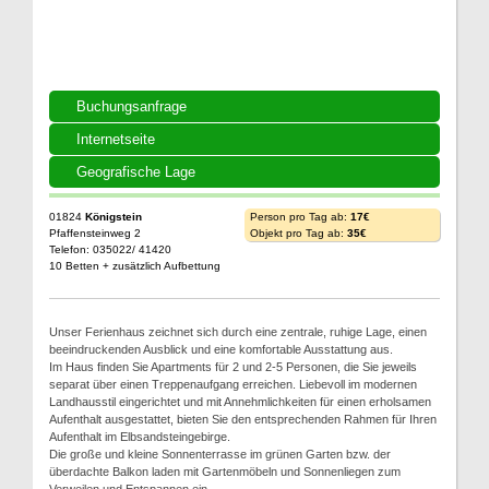
Buchungsanfrage
Internetseite
Geografische Lage
01824
Königstein
Person pro Tag ab:
17€
Pfaffensteinweg 2
Objekt pro Tag ab:
35€
Telefon: 035022/ 41420
10 Betten + zusätzlich Aufbettung
Unser Ferienhaus zeichnet sich durch eine zentrale, ruhige Lage, einen
beeindruckenden Ausblick und eine komfortable Ausstattung aus.
Im Haus finden Sie Apartments für 2 und 2-5 Personen, die Sie jeweils
separat über einen Treppenaufgang erreichen. Liebevoll im modernen
Landhausstil eingerichtet und mit Annehmlichkeiten für einen erholsamen
Aufenthalt ausgestattet, bieten Sie den entsprechenden Rahmen für Ihren
Aufenthalt im Elbsandsteingebirge.
Die große und kleine Sonnenterrasse im grünen Garten bzw. der
überdachte Balkon laden mit Gartenmöbeln und Sonnenliegen zum