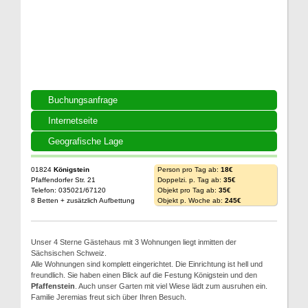
Buchungsanfrage
Internetseite
Geografische Lage
01824
Königstein
Person pro Tag ab:
18€
Pfaffendorfer Str. 21
Doppelzi. p. Tag ab:
35€
Telefon: 035021/67120
Objekt pro Tag ab:
35€
8 Betten + zusätzlich Aufbettung
Objekt p. Woche ab:
245€
Unser 4 Sterne Gästehaus mit 3 Wohnungen liegt inmitten der
Sächsischen Schweiz.
Alle Wohnungen sind komplett eingerichtet. Die Einrichtung ist hell und
freundlich. Sie haben einen Blick auf die Festung Königstein und den
Pfaffenstein
. Auch unser Garten mit viel Wiese lädt zum ausruhen ein.
Familie Jeremias freut sich über Ihren Besuch.