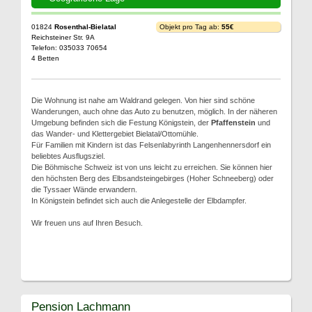
01824
Rosenthal-Bielatal
Objekt pro Tag ab:
55€
Reichsteiner Str. 9A
Telefon: 035033 70654
4 Betten
Die Wohnung ist nahe am Waldrand gelegen. Von hier sind schöne
Wanderungen, auch ohne das Auto zu benutzen, möglich. In der näheren
Umgebung befinden sich die Festung Königstein, der
Pfaffenstein
und
das Wander- und Klettergebiet Bielatal/Ottomühle.
Für Familien mit Kindern ist das Felsenlabyrinth Langenhennersdorf ein
beliebtes Ausflugsziel.
Die Böhmische Schweiz ist von uns leicht zu erreichen. Sie können hier
den höchsten Berg des Elbsandsteingebirges (Hoher Schneeberg) oder
die Tyssaer Wände erwandern.
In Königstein befindet sich auch die Anlegestelle der Elbdampfer.
Wir freuen uns auf Ihren Besuch.
Pension Lachmann