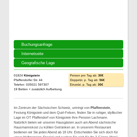
Buchungsanfrage
Internetseite
Geografische Lage
01824
Königstein
Person pro Tag ab:
30€
Pfaffendorfer Str. 44
Doppelzi. p. Tag ab:
56€
Telefon: 035021 597307
Einzelzi. p. Tag ab:
30€
19 Betten + zusätzlich Aufbettung
Im Zentrum der Sächsischen Schweiz, umringt von
Pfaffenstein
,
Festung Königstein und dem Quirl-Felsen, finden Sie in ruhiger, idyllischer
Lage im OT Pfaffendorf von Königstein Ihre Pension Lachmann.
Natürlich bieten wir unseren Hausgästen auch am Abend sächsische
Hausmannskost zu kühlen Getränken an. In unserem Restaurant
bedienen wir Sie jeden Abend ab 18 Uhr. Entscheiden Sie sich doch für