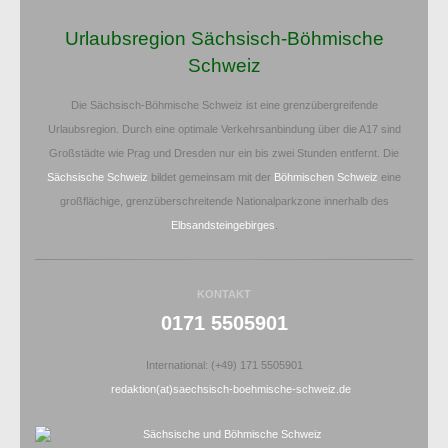
Urlaubsregion Sächsisch-Böhmische
Schweiz
Die Sächsisch-Böhmische Schweiz ist eine grenzübergreifende
Urlaubsregion. Durch eine optimale Verkehrsanbindung über die A17 sind
Großstädte wie Prag und Dresden nur ein bis zwei Stunden entfernt. Die
Sächsische Schweiz
bildet gemeinsam mit der
Böhmischen Schweiz
eine
großflächige, grenzüberschreitende Nationalparkzone innerhalb des
Elbsandsteingebirges
.
KONTAKT
0171 5505901
International: (+49) 171 5505901
redaktion(at)saechsisch-boehmische-schweiz.de