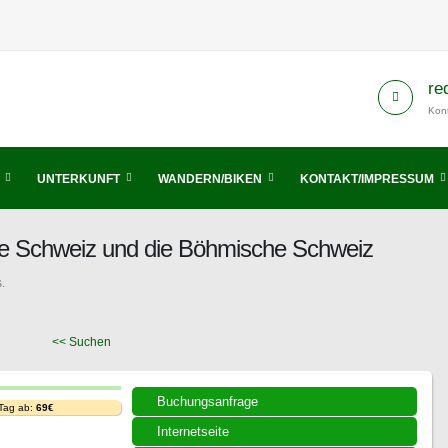
re
Kont
UNTERKUNFT
WANDERN/BIKEN
KONTAKT/IMPRESSUM
he Schweiz und die Böhmische Schweiz
.
<< Suchen
Buchungsanfrage
 Tag ab:
69€
Internetseite