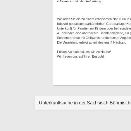
4 Betten + zusätzlich Aufbettung
Wir laden Sie ein zu einem erholsamen Natururlaub i
liebevoll gestalteten parkähnlichen Gartenanlage.Her
Unterkunft für Familien mit Kindern oder befreundet
4 Fahrräder, eine überdachte Tischtennisplatte, ei
Sonnenterrasse mit Grillkamin runden unser Angebo
Die Vermietung erfolgt ab mindestens 4 Nächten.
Fühlen Sie sich bei uns wie zu Hause!
Wir freuen uns auf Ihren Besuch!
Unterkunftsuche in der Sächsisch Böhmisc