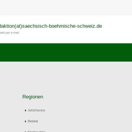
daktion(at)saechsisch-boehmische-schweiz.de
akt per e-mail
Regionen
Jetrichovice
Bielatal