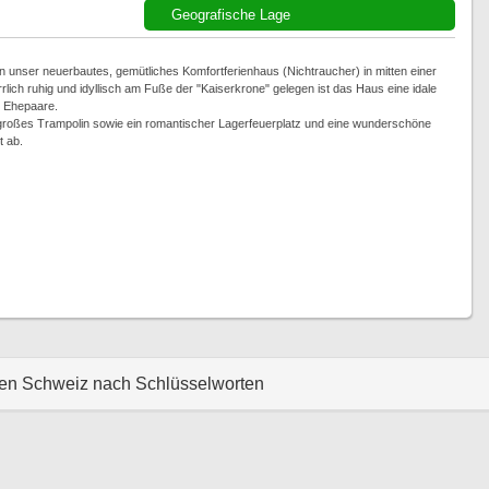
Geografische Lage
n unser neuerbautes, gemütliches Komfortferienhaus (Nichtraucher) in mitten einer
rlich ruhig und idyllisch am Fuße der "Kaiserkrone" gelegen ist das Haus eine idale
e Ehepaare.
n großes Trampolin sowie ein romantischer Lagerfeuerplatz und eine wunderschöne
t ab.
hen Schweiz nach Schlüsselworten