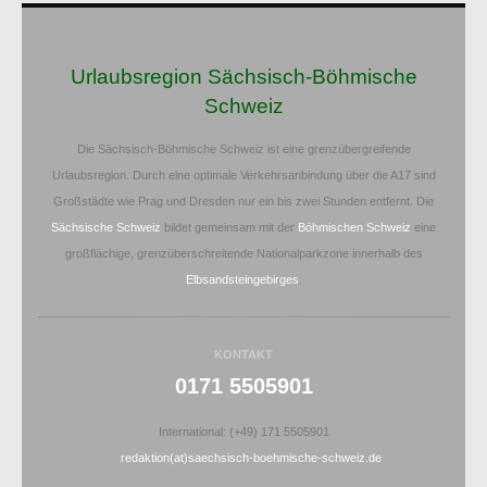
Urlaubsregion Sächsisch-Böhmische
Schweiz
Die Sächsisch-Böhmische Schweiz ist eine grenzübergreifende
Urlaubsregion. Durch eine optimale Verkehrsanbindung über die A17 sind
Großstädte wie Prag und Dresden nur ein bis zwei Stunden entfernt. Die
Sächsische Schweiz
bildet gemeinsam mit der
Böhmischen Schweiz
eine
großflächige, grenzüberschreitende Nationalparkzone innerhalb des
Elbsandsteingebirges
.
KONTAKT
0171 5505901
International: (+49) 171 5505901
redaktion(at)saechsisch-boehmische-schweiz.de