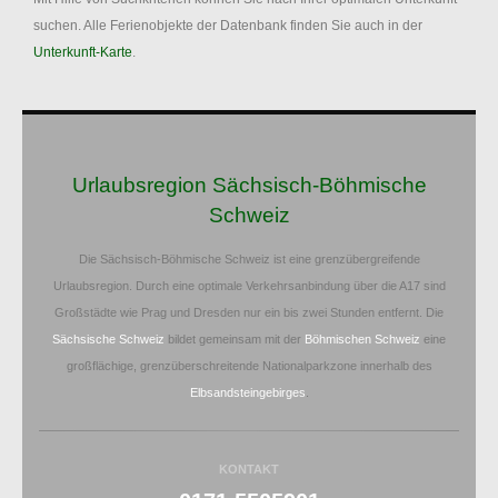
suchen. Alle Ferienobjekte der Datenbank finden Sie auch in der
Unterkunft-Karte
.
Urlaubsregion Sächsisch-Böhmische
Schweiz
Die Sächsisch-Böhmische Schweiz ist eine grenzübergreifende
Urlaubsregion. Durch eine optimale Verkehrsanbindung über die A17 sind
Großstädte wie Prag und Dresden nur ein bis zwei Stunden entfernt. Die
Sächsische Schweiz
bildet gemeinsam mit der
Böhmischen Schweiz
eine
großflächige, grenzüberschreitende Nationalparkzone innerhalb des
Elbsandsteingebirges
.
KONTAKT