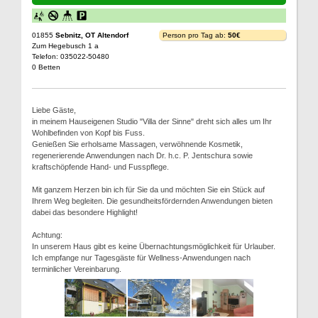
01855
Sebnitz, OT Altendorf
Person pro Tag ab:
50€
Zum Hegebusch 1 a
Telefon: 035022-50480
0 Betten
Liebe Gäste,
in meinem Hauseigenen Studio "Villa der Sinne" dreht sich alles um Ihr
Wohlbefinden von Kopf bis Fuss.
Genießen Sie erholsame Massagen, verwöhnende Kosmetik,
regenerierende Anwendungen nach Dr. h.c. P. Jentschura sowie
kraftschöpfende Hand- und Fusspflege.
Mit ganzem Herzen bin ich für Sie da und möchten Sie ein Stück auf
Ihrem Weg begleiten. Die gesundheitsfördernden Anwendungen bieten
dabei das besondere Highlight!
Achtung:
In unserem Haus gibt es keine Übernachtungsmöglichkeit für Urlauber.
Ich empfange nur Tagesgäste für Wellness-Anwendungen nach
terminlicher Vereinbarung.