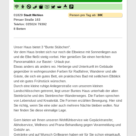
01829
Stadt Wehlen
Person pro Tag ab:
38€
Pirnaer Straße 163
Telefon: 035024 79392
8 Betten
Unser Haus bietet 3 "Bunte Stübchen".
Vor dem Haus breitet sich nur noch die Elbwiese mit Sonnenliegen aus
und die Elbe fließt stetig vorbei. Hier genießen Sie einen herrlichen
Panoramablick zur Bastei - Urlaub pur.
Etwas anders als anders wo. Herberge und Unterkunft im Gebäude
gegenüber in wohngesunden Farben für Radfahrer, Wanderer und alle
Gäste, die sich ein gutes Bett, ein praktisches Bad mit seitlichem Elbblick
und ein gutes Frühstück wünschen.
Durch eine kleine ruhige Anliegerstraße von unserem kleinen
Landschlösschen getrennt, liegt unser Buntes Haus unterhalb der alten
Steinbrüche und des Steinbrecher-Wanderweges. Die Farben sprechen
von Lebenslust und Kreativität. Die Formen erzählen Bewegung. Hier sind
Sie richtig, wenn Sie eine oder auch mehrere Nächte bleiben wollen. Nur
hier finden Sie diese einmalige Lage.
Gern bieten wir Ihnen unseren Wohlfühlservice wie Gepäcktransfer,
Abholservice, Wellness und Prana-Behandlung gegen Voranmeldung und
Gebühr an.
Getränke und auf Wunsch Grillwaren haben wir für Sie schon eingekauft,