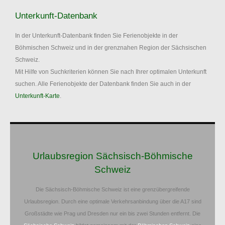
Unterkunft-Datenbank
In der Unterkunft-Datenbank finden Sie Ferienobjekte in der
Böhmischen Schweiz und in der grenznahen Region der Sächsischen
Schweiz.
Mit Hilfe von Suchkriterien können Sie nach Ihrer optimalen Unterkunft
suchen. Alle Ferienobjekte der Datenbank finden Sie auch in der
Unterkunft-Karte
.
Urlaubsregion Sächsisch-Böhmische
Schweiz
Die Sächsisch-Böhmische Schweiz ist eine grenzübergreifende
Urlaubsregion. Durch eine optimale Verkehrsanbindung über die A17 sind
Großstädte wie Prag und Dresden nur ein bis zwei Stunden entfernt. Die