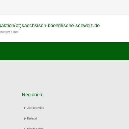
daktion(at)saechsisch-boehmische-schweiz.de
akt per e-mail
Regionen
Jetrichovice
Bielatal