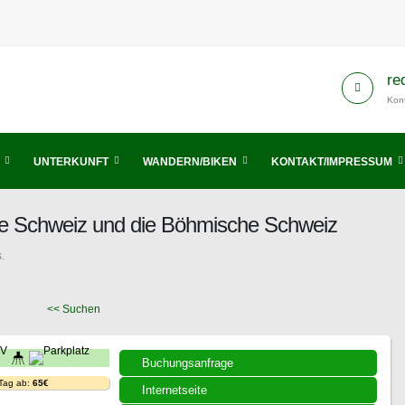
re
Kont
UNTERKUNFT
WANDERN/BIKEN
KONTAKT/IMPRESSUM
he Schweiz und die Böhmische Schweiz
.
<< Suchen
Buchungsanfrage
 Tag ab:
65€
Internetseite