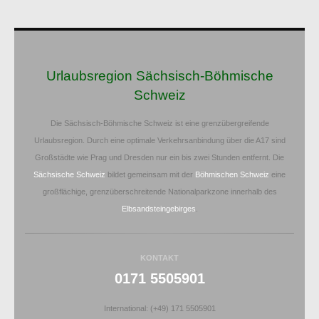
Urlaubsregion Sächsisch-Böhmische
Schweiz
Die Sächsisch-Böhmische Schweiz ist eine grenzübergreifende
Urlaubsregion. Durch eine optimale Verkehrsanbindung über die A17 sind
Großstädte wie Prag und Dresden nur ein bis zwei Stunden entfernt. Die
Sächsische Schweiz
bildet gemeinsam mit der
Böhmischen Schweiz
eine
großflächige, grenzüberschreitende Nationalparkzone innerhalb des
Elbsandsteingebirges
.
KONTAKT
0171 5505901
International: (+49) 171 5505901