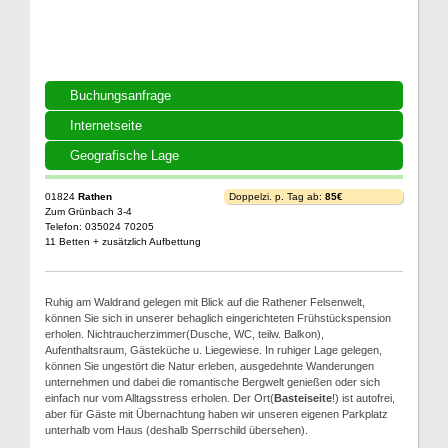
Buchungsanfrage
Internetseite
Geografische Lage
01824
Rathen
Doppelzi. p. Tag ab:
85€
Zum Grünbach 3-4
Telefon: 035024 70205
11 Betten + zusätzlich Aufbettung
Ruhig am Waldrand gelegen mit Blick auf die Rathener Felsenwelt,
können Sie sich in unserer behaglich eingerichteten Frühstückspension
erholen. Nichtraucherzimmer(Dusche, WC, teilw. Balkon),
Aufenthaltsraum, Gästeküche u. Liegewiese. In ruhiger Lage gelegen,
können Sie ungestört die Natur erleben, ausgedehnte Wanderungen
unternehmen und dabei die romantische Bergwelt genießen oder sich
einfach nur vom Alltagsstress erholen. Der Ort(
Basteiseite
!) ist autofrei,
aber für Gäste mit Übernachtung haben wir unseren eigenen Parkplatz
unterhalb vom Haus (deshalb Sperrschild übersehen).