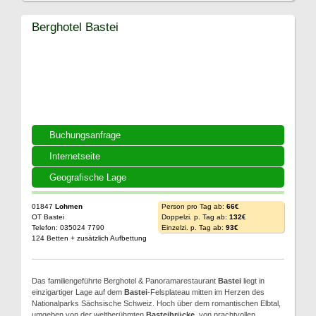
Berghotel Bastei
Buchungsanfrage
Internetseite
Geografische Lage
01847
Lohmen
Person pro Tag ab:
66€
OT Bastei
Doppelzi. p. Tag ab:
132€
Telefon: 035024 7790
Einzelzi. p. Tag ab:
93€
124 Betten + zusätzlich Aufbettung
Das familiengeführte Berghotel & Panoramarestaurant
Bastei
liegt in
einzigartiger Lage auf dem
Bastei
-Felsplateau mitten im Herzen des
Nationalparks Sächsische Schweiz. Hoch über dem romantischen Elbtal,
umgeben von der weltberühmten
Basteibrücke
, von prachtvollen