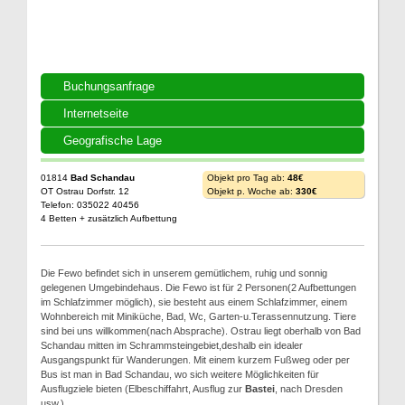
Buchungsanfrage
Internetseite
Geografische Lage
01814
Bad Schandau
Objekt pro Tag ab:
48€
OT Ostrau Dorfstr. 12
Objekt p. Woche ab:
330€
Telefon: 035022 40456
4 Betten + zusätzlich Aufbettung
Die Fewo befindet sich in unserem gemütlichem, ruhig und sonnig
gelegenen Umgebindehaus. Die Fewo ist für 2 Personen(2 Aufbettungen
im Schlafzimmer möglich), sie besteht aus einem Schlafzimmer, einem
Wohnbereich mit Miniküche, Bad, Wc, Garten-u.Terassennutzung. Tiere
sind bei uns willkommen(nach Absprache). Ostrau liegt oberhalb von Bad
Schandau mitten im Schrammsteingebiet,deshalb ein idealer
Ausgangspunkt für Wanderungen. Mit einem kurzem Fußweg oder per
Bus ist man in Bad Schandau, wo sich weitere Möglichkeiten für
Ausflugziele bieten (Elbeschiffahrt, Ausflug zur
Bastei
, nach Dresden
usw.)