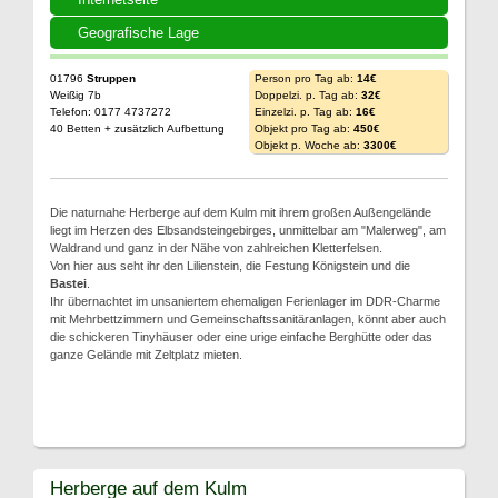
Geografische Lage
01796
Struppen
Person pro Tag ab:
14€
Weißig 7b
Doppelzi. p. Tag ab:
32€
Telefon: 0177 4737272
Einzelzi. p. Tag ab:
16€
40 Betten + zusätzlich Aufbettung
Objekt pro Tag ab:
450€
Objekt p. Woche ab:
3300€
Die naturnahe Herberge auf dem Kulm mit ihrem großen Außengelände
liegt im Herzen des Elbsandsteingebirges, unmittelbar am "Malerweg", am
Waldrand und ganz in der Nähe von zahlreichen Kletterfelsen.
Von hier aus seht ihr den Lilienstein, die Festung Königstein und die
Bastei
.
Ihr übernachtet im unsaniertem ehemaligen Ferienlager im DDR-Charme
mit Mehrbettzimmern und Gemeinschaftssanitäranlagen, könnt aber auch
die schickeren Tinyhäuser oder eine urige einfache Berghütte oder das
ganze Gelände mit Zeltplatz mieten.
Herberge auf dem Kulm