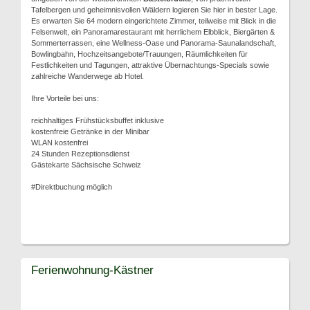
Tafelbergen und geheimnisvollen Wäldern logieren Sie hier in bester Lage.
Es erwarten Sie 64 modern eingerichtete Zimmer, teilweise mit Blick in die
Felsenwelt, ein Panoramarestaurant mit herrlichem Elbblick, Biergärten &
Sommerterrassen, eine Wellness-Oase und Panorama-Saunalandschaft,
Bowlingbahn, Hochzeitsangebote/Trauungen, Räumlichkeiten für
Festlichkeiten und Tagungen, attraktive Übernachtungs-Specials sowie
zahlreiche Wanderwege ab Hotel.
Ihre Vorteile bei uns:
reichhaltiges Frühstücksbuffet inklusive
kostenfreie Getränke in der Minibar
WLAN kostenfrei
24 Stunden Rezeptionsdienst
Gästekarte Sächsische Schweiz
#Direktbuchung möglich
Ferienwohnung-Kästner