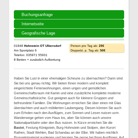
Buchungsanfrage
Internetseite
Geografische Lage
01848
Hohnstein OT Ulbersdorf
Person pro Tag ab:
25€
Am Sportplatz 6
Doppelzi. p. Tag ab:
50€
Telefon: 035971 55931
8 Betten + zusätzlich Aufbettung
Haben Sie Lust in einer ehemaligen Scheune zu übernachten? Dann sind
Sie bei uns genau richtig. Wir bieten Ihnen modern und komplett
eingerichtete Ferienwohnungen, einen urigen und gemütlichen
Gemeinschaftsraum mit Kamin und eine zusätzliche komplette moderne
Gemeinschaftsküche. Gut geeignet auch für kleinere Gruppen und
befreundete Familien. Die Wohnungen erreichen Sie über einen mit Glas
überdachten und auch möblierten Laubengang. Diesen können Sie auch
zum Erholen nach den Ausflügen, zum Sonnen und Lesen nutzen uvm.
Wanderwege gehen vom Haus los, aber Sie können auch unsere
Nationalparkbahn oder den Bus nutzen. In Kürze erreichen Sie die
Bastei
, Festung Königstein, Burg Hohnstein und Stolpen, den Kurort
Rathen, Stadt Wehlen, Bad Schandau an der Elbe. Wir haben reichlich
Prospektmaterial ausliegen und beraten Sie gerne bei Ihren Ausflügen. Auf