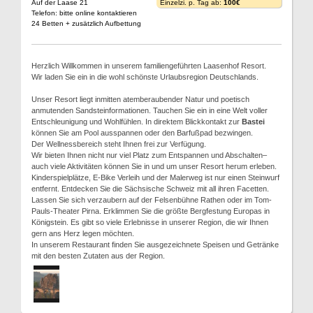
Auf der Laase 21
Einzelzi. p. Tag ab:
100€
Telefon: bitte online kontaktieren
24 Betten + zusätzlich Aufbettung
Herzlich Willkommen in unserem familiengeführten Laasenhof Resort.
Wir laden Sie ein in die wohl schönste Urlaubsregion Deutschlands.
Unser Resort liegt inmitten atemberaubender Natur und poetisch
anmutenden Sandsteinformationen. Tauchen Sie ein in eine Welt voller
Entschleunigung und Wohlfühlen. In direktem Blickkontakt zur
Bastei
können Sie am Pool ausspannen oder den Barfußpad bezwingen.
Der Wellnessbereich steht Ihnen frei zur Verfügung.
Wir bieten Ihnen nicht nur viel Platz zum Entspannen und Abschalten–
auch viele Aktivitäten können Sie in und um unser Resort herum erleben.
Kinderspielplätze, E-Bike Verleih und der Malerweg ist nur einen Steinwurf
entfernt. Entdecken Sie die Sächsische Schweiz mit all ihren Facetten.
Lassen Sie sich verzaubern auf der Felsenbühne Rathen oder im Tom-
Pauls-Theater Pirna. Erklimmen Sie die größte Bergfestung Europas in
Königstein. Es gibt so viele Erlebnisse in unserer Region, die wir Ihnen
gern ans Herz legen möchten.
In unserem Restaurant finden Sie ausgezeichnete Speisen und Getränke
mit den besten Zutaten aus der Region.