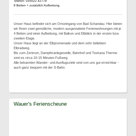
Telefon: 035022 42779
8 Betten + zusätzlich Aufbettung
Unser Haus befindet sich am Ortseingang von Bad Schandau. Hier bieten
wir Ihnen zwei gemütliche, modern ausgestattete Ferienwohnungen mit je
4 Betten und einer Aufbettung, mit Balkon und Elbblick in der ersten bzw.
zweiten Etage.
Unser Haus liegt an der Elbpromenade und dem sehr beliebten
Elbradweg.
Bis zum Zentrum, Dampferanlegestelle, Bahnhof und Toskana Therme
sind es circa 10-15 Minuten Fußweg.
Alle bekannten Wander- und Ausflugsziele sind von uns gut erreichbar -
auch ganz bequem mit der S-Bahn.
Wauer's Ferienscheune