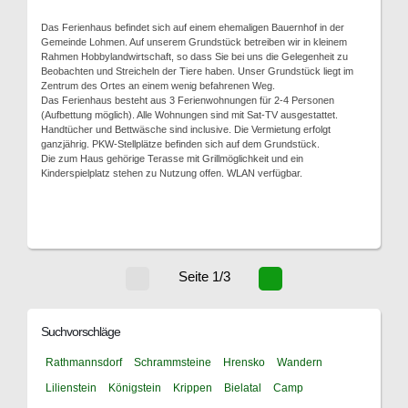
Das Ferienhaus befindet sich auf einem ehemaligen Bauernhof in der
Gemeinde Lohmen. Auf unserem Grundstück betreiben wir in kleinem
Rahmen Hobbylandwirtschaft, so dass Sie bei uns die Gelegenheit zu
Beobachten und Streicheln der Tiere haben. Unser Grundstück liegt im
Zentrum des Ortes an einem wenig befahrenen Weg.
Das Ferienhaus besteht aus 3 Ferienwohnungen für 2-4 Personen
(Aufbettung möglich). Alle Wohnungen sind mit Sat-TV ausgestattet.
Handtücher und Bettwäsche sind inclusive. Die Vermietung erfolgt
ganzjährig. PKW-Stellplätze befinden sich auf dem Grundstück.
Die zum Haus gehörige Terasse mit Grillmöglichkeit und ein
Kinderspielplatz stehen zu Nutzung offen. WLAN verfügbar.
Seite 1/3
Suchvorschläge
Rathmannsdorf
Schrammsteine
Hrensko
Wandern
Lilienstein
Königstein
Krippen
Bielatal
Camp