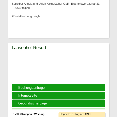
Betreiber Angela und Ulrich Kleinstäuber GbR- Bischofswerdaerstr.31
01833 Stolpen
#Direktbuchung möglich
Laasenhof Resort
Buchungsanfrage
Internetseite
Geografische Lage
01796
Struppen / Weissig
Doppelzi. p. Tag ab:
125€