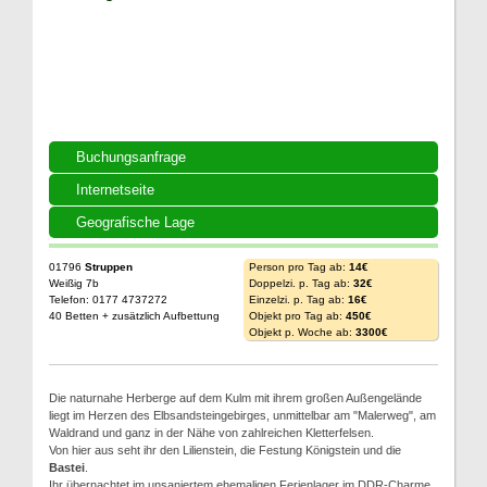
Buchungsanfrage
Internetseite
Geografische Lage
01796
Struppen
Person pro Tag ab:
14€
Weißig 7b
Doppelzi. p. Tag ab:
32€
Telefon: 0177 4737272
Einzelzi. p. Tag ab:
16€
40 Betten + zusätzlich Aufbettung
Objekt pro Tag ab:
450€
Objekt p. Woche ab:
3300€
Die naturnahe Herberge auf dem Kulm mit ihrem großen Außengelände
liegt im Herzen des Elbsandsteingebirges, unmittelbar am "Malerweg", am
Waldrand und ganz in der Nähe von zahlreichen Kletterfelsen.
Von hier aus seht ihr den Lilienstein, die Festung Königstein und die
Bastei
.
Ihr übernachtet im unsaniertem ehemaligen Ferienlager im DDR-Charme