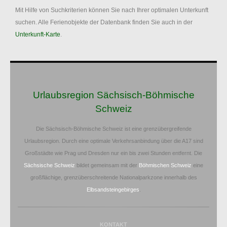
Mit Hilfe von Suchkriterien können Sie nach Ihrer optimalen Unterkunft
suchen. Alle Ferienobjekte der Datenbank finden Sie auch in der
Unterkunft-Karte
.
Urlaubsregion Sächsisch-Böhmische
Schweiz
Die Sächsisch-Böhmische Schweiz ist eine grenzübergreifende
Urlaubsregion. Durch eine optimale Verkehrsanbindung über die A17 sind
Großstädte wie Prag und Dresden nur ein bis zwei Stunden entfernt. Die
Sächsische Schweiz
bildet gemeinsam mit der
Böhmischen Schweiz
eine
großflächige, grenzüberschreitende Nationalparkzone innerhalb des
Elbsandsteingebirges
.
KONTAKT