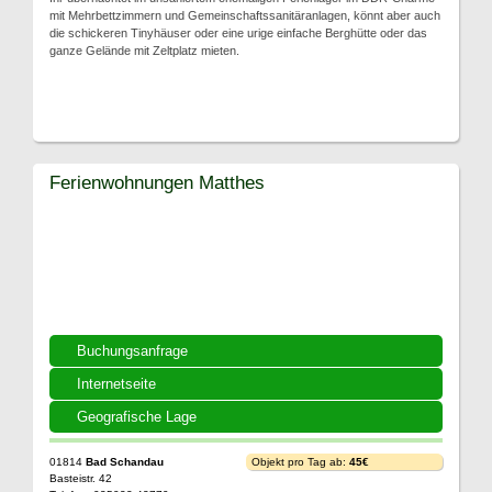
mit Mehrbettzimmern und Gemeinschaftssanitäranlagen, könnt aber auch
die schickeren Tinyhäuser oder eine urige einfache Berghütte oder das
ganze Gelände mit Zeltplatz mieten.
Ferienwohnungen Matthes
Buchungsanfrage
Internetseite
Geografische Lage
01814
Bad Schandau
Objekt pro Tag ab:
45€
Basteistr. 42