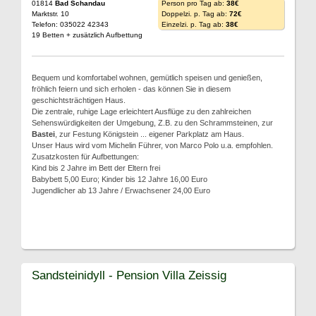
01814
Bad Schandau
Person pro Tag ab:
38€
Marktstr. 10
Doppelzi. p. Tag ab:
72€
Telefon: 035022 42343
Einzelzi. p. Tag ab:
38€
19 Betten + zusätzlich Aufbettung
Bequem und komfortabel wohnen, gemütlich speisen und genießen,
fröhlich feiern und sich erholen - das können Sie in diesem
geschichtsträchtigen Haus.
Die zentrale, ruhige Lage erleichtert Ausflüge zu den zahlreichen
Sehenswürdigkeiten der Umgebung, Z.B. zu den Schrammsteinen, zur
Bastei
, zur Festung Königstein ... eigener Parkplatz am Haus.
Unser Haus wird vom Michelin Führer, von Marco Polo u.a. empfohlen.
Zusatzkosten für Aufbettungen:
Kind bis 2 Jahre im Bett der Eltern frei
Babybett 5,00 Euro; Kinder bis 12 Jahre 16,00 Euro
Jugendlicher ab 13 Jahre / Erwachsener 24,00 Euro
Sandsteinidyll - Pension Villa Zeissig