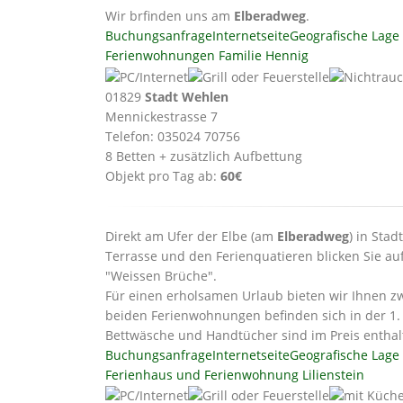
Wir brfinden uns am
Elberadweg
.
Buchungsanfrage
Internetseite
Geografische Lage
Ferienwohnungen Familie Hennig
01829
Stadt Wehlen
Mennickestrasse 7
Telefon: 035024 70756
8 Betten + zusätzlich Aufbettung
Objekt pro Tag ab:
60€
Direkt am Ufer der Elbe (am
Elberadweg
) in Sta
Terrasse und den Ferienquatieren blicken Sie au
"Weissen Brüche".
Für einen erholsamen Urlaub bieten wir Ihnen z
beiden Ferienwohnungen befinden sich in der 1
Bettwäsche und Handtücher sind im Preis enthal
Buchungsanfrage
Internetseite
Geografische Lage
Ferienhaus und Ferienwohnung Lilienstein