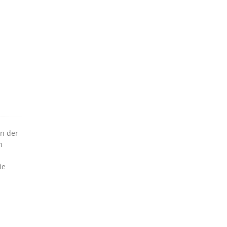
on der
n
ie