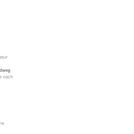
atur
adweg
ze nach