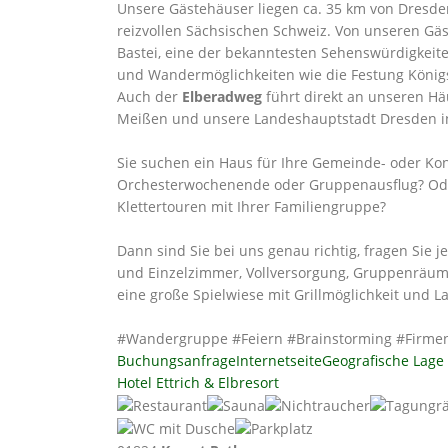
Unsere Gästehäuser liegen ca. 35 km von Dresden
reizvollen Sächsischen Schweiz. Von unseren Gäs
Bastei, eine der bekanntesten Sehenswürdigkeiten
und Wandermöglichkeiten wie die Festung Königst
Auch der
Elberadweg
führt direkt an unseren Hä
Meißen und unsere Landeshauptstadt Dresden in
Sie suchen ein Haus für Ihre Gemeinde- oder Kon
Orchesterwochenende oder Gruppenausflug? Oder
Klettertouren mit Ihrer Familiengruppe?
Dann sind Sie bei uns genau richtig, fragen Sie 
und Einzelzimmer, Vollversorgung, Gruppenräume,
eine große Spielwiese mit Grillmöglichkeit und L
#Wandergruppe #Feiern #Brainstorming #Firme
Buchungsanfrage
Internetseite
Geografische Lage
Hotel Ettrich & Elbresort