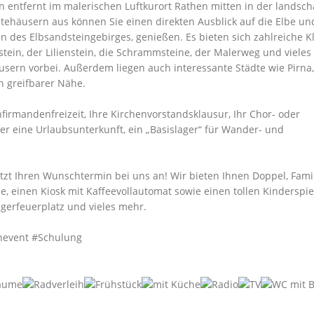
 entfernt im malerischen Luftkurort Rathen mitten in der landscha
tehäusern aus können Sie einen direkten Ausblick auf die Elbe un
 des Elbsandsteingebirges, genießen. Es bieten sich zahlreiche Kl
ein, der Lilienstein, die Schrammsteine, der Malerweg und vieles
usern vorbei. Außerdem liegen auch interessante Städte wie Pirna,
 greifbarer Nähe.
firmandenfreizeit, Ihre Kirchenvorstandsklausur, Ihr Chor- oder
 eine Urlaubsunterkunft, ein „Basislager“ für Wander- und
jetzt Ihren Wunschtermin bei uns an! Wir bieten Ihnen Doppel, Fami
 einen Kiosk mit Kaffeevollautomat sowie einen tollen Kinderspiel
agerfeuerplatz und vieles mehr.
nevent #Schulung