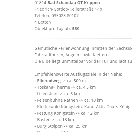
01814
Bad Schandau OT Krippen
Friedrich-Gottlob-Kellerstraße 14b
Telefon: 035028 80107
4 Betten
Objekt pro Tag ab:
55€
Gemütliche Ferienwohnung inmitten der Sächsis
Fahrradtouren, Angeln sowie Klettern.
Die Elbe liegt unmittelbar vor der Tür und lädt 
Empfehlenswerte Ausflugsziele in der Nähe:
-
Elberadweg
-> ca. 500 m
- Toskana-Therme -> ca. 4,5 km
- Lilienstein -> ca. 6 km
- Felsenbühne Rathen -> ca. 10 km
- Kletterwald Königstein; Kanu-Aktiv-Tours Königs
- Festung Königstein -> ca. 12 km
- Bastei -> ca. 18 km
- Burg Stolpen -> ca. 25 km