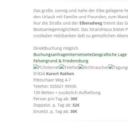
Das große, sonnig und nahe der Elbe gelegene Fe
den Urlaub mit Familie und Freunden, zum Wand
Nur die Straße und der
Elberadweg
trennt das G
Bootsanlegemöglichkeit. Das StrandHaus bietet Pl
rustikalen Holzbänken lädt zu gemütlichen Abend
Direktbuchung möglich
Buchungsanfrage
Internetseite
Geografische Lage
Felsengrund & Friedensburg
01824
Kurort Rathen
Pötzschaer Weg 4-7
Telefon: 035021 99930
130 Betten + zusätzlich Aufbettung
Person pro Tag ab:
30€
Doppelzi. p. Tag ab:
52€
Einzelzi. p. Tag ab:
30€