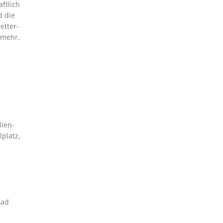
ftlich
d die
etter-
 mehr.
lien-
platz,