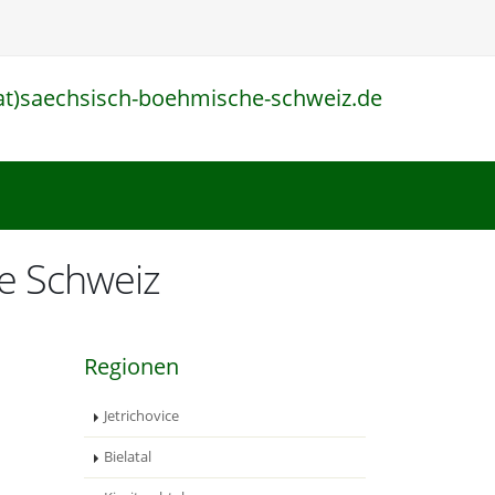
at)saechsisch-boehmische-schweiz.de
l
he Schweiz
Regionen
Jetrichovice
Bielatal