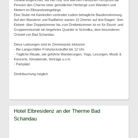
rustikal eingerichtet. Mit viel Holz und warmen Farbtönen versprüht die
Pension den Charme einer gemütlichen Herberge zum Wandern und
Klettern im Elbsandsteingebirge.
Eine Stube mit Kaminofen verbreitet zudem behagliche Baudenstimmung.
Auf den Wanderer und Radfahrer warten 10 Zimmer auf drei Etagen. Vom
Einbett- über Doppelzimmer bis zum Dreibettzimmer ist es für Einzel- und
Gruppenreisende ein begehrtes Quartier in Schmilka, dem besonderen
Ortsteil von Bad Schandau.
Diese Leistungen sind im Zimmerpreis inklusive:
- Bio-Langschläfer-Frühstücksbuffet bis 12 Uhr
- Tägliche Rituale, wie geführte Wanderungen, Yoga, Lesungen, Musik &
Konzerte, Kinoabende, Vorträge u.v.m.
- Parkplatz
Direktbuchung möglich
Hotel Elbresidenz an der Therme Bad
Schandau