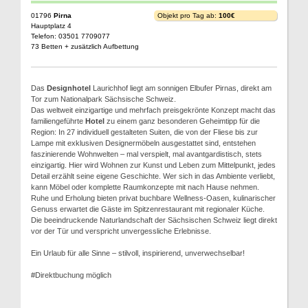
01796
Pirna
Objekt pro Tag ab:
100€
Hauptplatz 4
Telefon: 03501 7709077
73 Betten + zusätzlich Aufbettung
Das
Designhotel
Laurichhof liegt am sonnigen Elbufer Pirnas, direkt am
Tor zum Nationalpark Sächsische Schweiz.
Das weltweit einzigartige und mehrfach preisgekrönte Konzept macht das
familiengeführte
Hotel
zu einem ganz besonderen Geheimtipp für die
Region: In 27 individuell gestalteten Suiten, die von der Fliese bis zur
Lampe mit exklusiven Designermöbeln ausgestattet sind, entstehen
faszinierende Wohnwelten – mal verspielt, mal avantgardistisch, stets
einzigartig. Hier wird Wohnen zur Kunst und Leben zum Mittelpunkt, jedes
Detail erzählt seine eigene Geschichte. Wer sich in das Ambiente verliebt,
kann Möbel oder komplette Raumkonzepte mit nach Hause nehmen.
Ruhe und Erholung bieten privat buchbare Wellness-Oasen, kulinarischer
Genuss erwartet die Gäste im Spitzenrestaurant mit regionaler Küche.
Die beeindruckende Naturlandschaft der Sächsischen Schweiz liegt direkt
vor der Tür und verspricht unvergessliche Erlebnisse.
Ein Urlaub für alle Sinne – stilvoll, inspirierend, unverwechselbar!
#Direktbuchung möglich