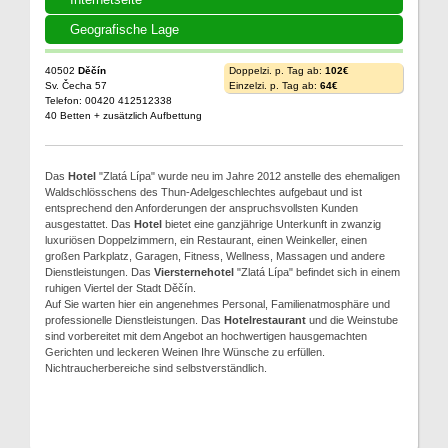
Geografische Lage
40502
Děčín
Doppelzi. p. Tag ab:
102€
Sv. Čecha 57
Einzelzi. p. Tag ab:
64€
Telefon: 00420 412512338
40 Betten + zusätzlich Aufbettung
Das
Hotel
"Zlatá Lípa" wurde neu im Jahre 2012 anstelle des ehemaligen
Waldschlösschens des Thun-Adelgeschlechtes aufgebaut und ist
entsprechend den Anforderungen der anspruchsvollsten Kunden
ausgestattet. Das
Hotel
bietet eine ganzjährige Unterkunft in zwanzig
luxuriösen Doppelzimmern, ein Restaurant, einen Weinkeller, einen
großen Parkplatz, Garagen, Fitness, Wellness, Massagen und andere
Dienstleistungen. Das
Viersternehotel
"Zlatá Lípa" befindet sich in einem
ruhigen Viertel der Stadt Děčín.
Auf Sie warten hier ein angenehmes Personal, Familienatmosphäre und
professionelle Dienstleistungen. Das
Hotelrestaurant
und die Weinstube
sind vorbereitet mit dem Angebot an hochwertigen hausgemachten
Gerichten und leckeren Weinen Ihre Wünsche zu erfüllen.
Nichtraucherbereiche sind selbstverständlich.