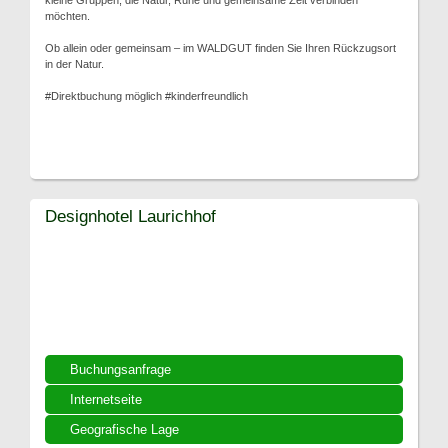
kleine Gruppen, die Natur, Ruhe und gemeinsame Zeit verbinden
möchten.
Ob allein oder gemeinsam – im WALDGUT finden Sie Ihren Rückzugsort
in der Natur.
#Direktbuchung möglich #kinderfreundlich
Designhotel Laurichhof
Buchungsanfrage
Internetseite
Geografische Lage