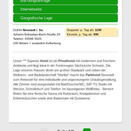
Buchungsanfrage
Internetseite
Geografische Lage
01844
Neustadt i. Sa.
Doppelzi. p. Tag ab:
119€
Johann-Sebastian-Bach-Straße 20
Einzelzi. p. Tag ab:
99€
Telefon: 03596 5620
100 Betten + zusätzlich Aufbettung
Unser *** Superior
Hotel
ist ein
Privathotel
mit modernem und frischem
Ambiente und liegt ideal in der Ferienregion Sächsische Schweiz. Die
Lage unseres Hauses direkt am großen Stadtpark und neben der
Wellness- und Badelandschaft "Mariba" macht das
Parkhotel
Neustadt
zum Reiseziel für eine individuelle und ungezwungene Urlaubsgestaltung.
Alle Zimmer sind ausgestattet mit Bad/Dusche/WC, SAT-TV, Radio mit
Wecker, Schreibtisch und Telefon. Im hauseigenen WellRelax - Bereich
finden Sie eine finnische Sauna mit Ruheraum, Kneippbecken und
Erlebnisduschen sowie eine Badestube mit Duowanne.