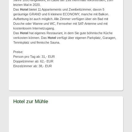
Jahre 1893 eingeweiht, im Laufe der Zeit mehrmals rekonstruiert, zum
letzten Mal in 2020.
Das
Hotel
bietet 11 Appartements und Zweibettzimmer, davon 5
geräumige GRAND und 6 kleinere ECONOMY, manche mit Balkon.
Aufbettung ist auch möglich. Alle Zimmer verfügen über ein Bad mit
Dusche oder Wanne und WC, Fernseher mit SAT-Antenne und mit
kostenlosem Internetzugang.
Das
Hotel
hat eigenes Restaurant, in dem Sie gute böhmische Küche
verkosten können. Das
Hotel
verfügt über eigenen Parkplatz, Garagen,
Tennisplatz und finnische Sauna.
Preise:
Person pro Tag ab: 31,- EUR
Doppelzimmer ab: 62,- EUR
Einzelzimmer ab: 38,- EUR
Hotel zur Mühle