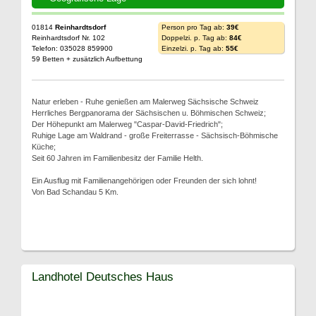
01814
Reinhardtsdorf
Person pro Tag ab:
39€
Reinhardtsdorf Nr. 102
Doppelzi. p. Tag ab:
84€
Telefon: 035028 859900
Einzelzi. p. Tag ab:
55€
59 Betten + zusätzlich Aufbettung
Natur erleben - Ruhe genießen am Malerweg Sächsische Schweiz
Herrliches Bergpanorama der Sächsischen u. Böhmischen Schweiz;
Der Höhepunkt am Malerweg "Caspar-David-Friedrich";
Ruhige Lage am Waldrand - große Freiterrasse - Sächsisch-Böhmische
Küche;
Seit 60 Jahren im Familienbesitz der Familie Helth.
Ein Ausflug mit Familienangehörigen oder Freunden der sich lohnt!
Von Bad Schandau 5 Km.
Landhotel Deutsches Haus