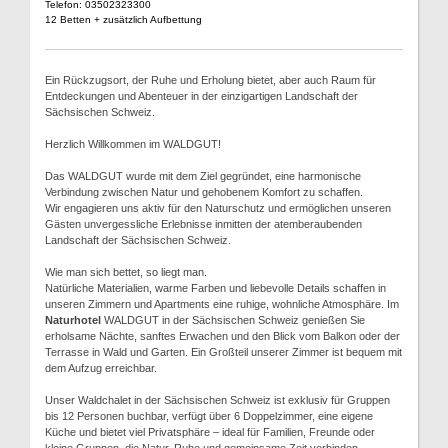
Telefon: 03502323300
12 Betten + zusätzlich Aufbettung
Ein Rückzugsort, der Ruhe und Erholung bietet, aber auch Raum für
Entdeckungen und Abenteuer in der einzigartigen Landschaft der
Sächsischen Schweiz.
Herzlich Willkommen im WALDGUT!
Das WALDGUT wurde mit dem Ziel gegründet, eine harmonische
Verbindung zwischen Natur und gehobenem Komfort zu schaffen.
Wir engagieren uns aktiv für den Naturschutz und ermöglichen unseren
Gästen unvergessliche Erlebnisse inmitten der atemberaubenden
Landschaft der Sächsischen Schweiz.
Wie man sich bettet, so liegt man.
Natürliche Materialien, warme Farben und liebevolle Details schaffen in
unseren Zimmern und Apartments eine ruhige, wohnliche Atmosphäre. Im
Naturhotel
WALDGUT in der Sächsischen Schweiz genießen Sie
erholsame Nächte, sanftes Erwachen und den Blick vom Balkon oder der
Terrasse in Wald und Garten. Ein Großteil unserer Zimmer ist bequem mit
dem Aufzug erreichbar.
Unser Waldchalet in der Sächsischen Schweiz ist exklusiv für Gruppen
bis 12 Personen buchbar, verfügt über 6 Doppelzimmer, eine eigene
Küche und bietet viel Privatsphäre – ideal für Familien, Freunde oder