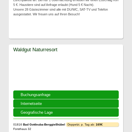
Lunchpakete an. Bei nur 1 Übernachtung erheben wir einen Zuschlag von
5 €. Haustiere sind auf Anfrage erlaubt (Hund 5 € Nacht).
Unsere 28 Gästezimmer sind alle mit DU/WC, SAT-TV und Telefon
ausgestattet. Wir freuen uns auf Ihren Besuch!
Waldgut Naturresort
Buchungsanfrage
Internetseite
Geografische Lage
01816
Bad Gottleuba-Berggießhübel
Doppelzi. p. Tag ab:
169€
Forsthaus 32