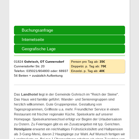
Buchungsanfrage
Internetseite
Geografische Lage
01824
Gohrisch, OT Cunnersdorf
Person pro Tag ab:
35€
Cunnersdorfer Str. 20
Doppelzi. p. Tag ab:
70€
Telefon: 035021/904800 oder: 68937
Einzelzi. p. Tag ab:
40€
54 Betten + zusätzlich Aufbettung
Das
Landhotel
liegt in der Gemeinde Gohrisch im "Reich der Steine".
Das Haus wird familiär geführt. Wander- und Seniorengruppen sind
herzlich willkommen. Gute Gruppenpreise. Gestaltung von
Tagesprogrammen, Grillfeste u.a. mehr. Freundlicher Service in einem
Restaurant mit frischer regionaler Küche. Speisekarte auf unserer
Homepage. Speisekartenwechsel erfolgt vor Beginn der Urlaubersaison
zu Ostern. Zu Feiertagen gibt es ein Zusatzangebot mit typ. Gerichten.
Hotelgäste
erwartet ein reichhaltiges Frühstücksbüfett und Halbpension
als 3-Gang-Menü, davon 2 Hauptgänge zur Wahl. Auf Wunsch fertigen wir