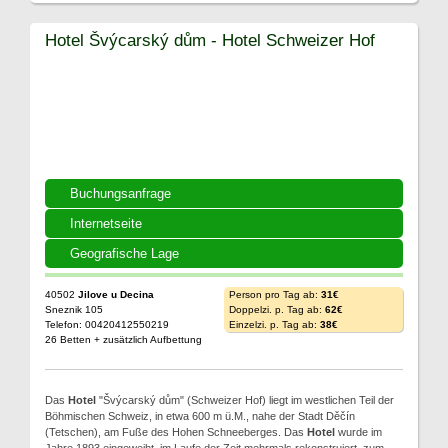
Hotel Švýcarský dům - Hotel Schweizer Hof
Buchungsanfrage
Internetseite
Geografische Lage
40502
Jilove u Decina
Person pro Tag ab:
31€
Sneznik 105
Doppelzi. p. Tag ab:
62€
Telefon: 00420412550219
Einzelzi. p. Tag ab:
38€
26 Betten + zusätzlich Aufbettung
Das
Hotel
"Švýcarský dům" (Schweizer Hof) liegt im westlichen Teil der
Böhmischen Schweiz, in etwa 600 m ü.M., nahe der Stadt Děčín
(Tetschen), am Fuße des Hohen Schneeberges. Das
Hotel
wurde im