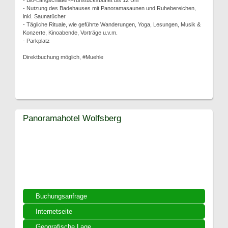
- Bio-Langschläfer-Frühstücksbuffet bis 12 Uhr
- Nutzung des Badehauses mit Panoramasaunen und Ruhebereichen,
inkl. Saunatücher
- Tägliche Rituale, wie geführte Wanderungen, Yoga, Lesungen, Musik &
Konzerte, Kinoabende, Vorträge u.v.m.
- Parkplatz
Direktbuchung möglich, #Muehle
Panoramahotel Wolfsberg
Buchungsanfrage
Internetseite
Geografische Lage