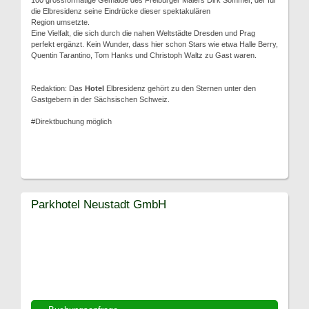
100 grossformatige Gemälde des Freiburger Malers Dirk Sommer, der für
die Elbresidenz seine Eindrücke dieser spektakulären
Region umsetzte.
Eine Vielfalt, die sich durch die nahen Weltstädte Dresden und Prag
perfekt ergänzt. Kein Wunder, dass hier schon Stars wie etwa Halle Berry,
Quentin Tarantino, Tom Hanks und Christoph Waltz zu Gast waren.
Redaktion: Das
Hotel
Elbresidenz gehört zu den Sternen unter den
Gastgebern in der Sächsischen Schweiz.
#Direktbuchung möglich
Parkhotel Neustadt GmbH