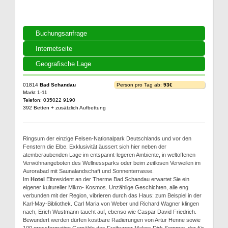
Buchungsanfrage
Internetseite
Geografische Lage
01814
Bad Schandau
Person pro Tag ab:
93€
Markt 1-11
Telefon: 035022 9190
392 Betten + zusätzlich Aufbettung
Ringsum der einzige Felsen-Nationalpark Deutschlands und vor den
Fenstern die Elbe. Exklusivität äussert sich hier neben der
atemberaubenden Lage im entspannt-legeren Ambiente, in weltoffenen
Verwöhnangeboten des Wellnessparks oder beim zeitlosen Verweilen im
Aurorabad mit Saunalandschaft und Sonnenterrasse.
Im
Hotel
Elbresident an der Therme Bad Schandau erwartet Sie ein
eigener kultureller Mikro- Kosmos. Unzählige Geschichten, alle eng
verbunden mit der Region, vibrieren durch das Haus: zum Beispiel in der
Karl-May-Bibliothek. Carl Maria von Weber und Richard Wagner klingen
nach, Erich Wustmann taucht auf, ebenso wie Caspar David Friedrich.
Bewundert werden dürfen kostbare Radierungen von Artur Henne sowie