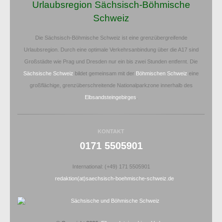
Urlaubsregion Sächsisch-Böhmische
Schweiz
Die Sächsisch-Böhmische Schweiz ist eine grenzübergreifende
Urlaubsregion. Durch eine optimale Verkehrsanbindung über die A17 sind
Großstädte wie Prag und Dresden nur ein bis zwei Stunden entfernt. Die
Sächsische Schweiz
bildet gemeinsam mit der
Böhmischen Schweiz
eine
großflächige, grenzüberschreitende Nationalparkzone innerhalb des
Elbsandsteingebirges
.
KONTAKT
0171 5505901
International: (+49) 171 5505901
redaktion(at)saechsisch-boehmische-schweiz.de