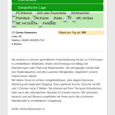
Geografische Lage
CZ
Ceska Kamenice
Objekt pro Tag ab:
50€
Liska 39
Telefon: 00420 602651713
4 Betten
Sie wohnen in unserer gemütlichen Ferienwohnung mit bis zu 4 Personen.
In unmittelbarer Waldnähe, finden Sie Erholung vom Alltag, bei
Wanderungen oder Rad-und Kletterpartien. Die einzigartige Landschaft
des Nationalparkes und des Lausitzer Berglandes, begeistern unsere
Gäste immer wieder.
Wir bieten Ihnen im echten Umgebindehaus, eine abgeschlossene
Wohnung mit seperaten Eingang. Dazu gehören Küche, Dusche mit WC
und 2 Zimmer mit je 2 Betten. Sie können auf Ihrer Terrasse frühstücken,
oder auch den überdachten Sitzplatz im Garten nutzen. Wir sprechen
deutsch und auf Wunsch empfehlen wir Ihnen auch die schönsten
Wanderziele in unmittelbarer Umgebung.
email: simsos@seznam.cz