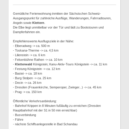
Gemütliche Ferienwohnung inmitten der Sächsischen Schweiz-
Ausgangspunkt für zahlreiche Ausflüge, Wanderungen, Fahrradtouren,
Angeln sowie
Klettern
.
Die Elbe liegt unmittelbar vor der Tür und lädt zu Bootstouren und
Dampferfahrten ein.
Empfehlenswerte Ausflugsziele in der Nähe:
- Elberadweg -> ca. 500 m
- Toskana-Therme -> ca. 4,5 km
- Lilienstein -> ca. 6 km
- Felsenbühne Rathen -> ca. 10 km
-
Kletterwald
Königstein; Kanu-Aktiv-Tours Königstein -> ca. 11 km
- Festung Königstein -> ca. 12 km
- Bastei -> ca. 18 km
- Burg Stolpen -> ca. 25 km
- Decin -> ca. 26 km
- Dresden (Frauenkirche, Semperoper, Zwinger...) -> ca. 45 km
- Prag -> ca. 150 km
Öffentliche Verkehrsanbindung:
- Bahnhof Krippen in 8 Minuten fußläufig zu erreichen (Dresden
Hauptbahnhof mit der S1 in 50 min erreichbar)
- Busverbindung
- Fähre
- nächste Schiffsanlegestelle in Bad Schandau