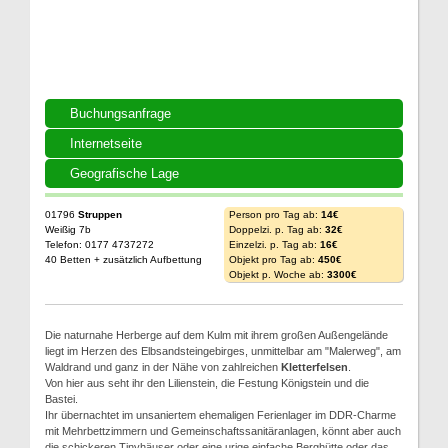
Buchungsanfrage
Internetseite
Geografische Lage
01796
Struppen
Person pro Tag ab:
14€
Weißig 7b
Doppelzi. p. Tag ab:
32€
Telefon: 0177 4737272
Einzelzi. p. Tag ab:
16€
40 Betten + zusätzlich Aufbettung
Objekt pro Tag ab:
450€
Objekt p. Woche ab:
3300€
Die naturnahe Herberge auf dem Kulm mit ihrem großen Außengelände
liegt im Herzen des Elbsandsteingebirges, unmittelbar am "Malerweg", am
Waldrand und ganz in der Nähe von zahlreichen
Kletterfelsen
.
Von hier aus seht ihr den Lilienstein, die Festung Königstein und die
Bastei.
Ihr übernachtet im unsaniertem ehemaligen Ferienlager im DDR-Charme
mit Mehrbettzimmern und Gemeinschaftssanitäranlagen, könnt aber auch
die schickeren Tinyhäuser oder eine urige einfache Berghütte oder das