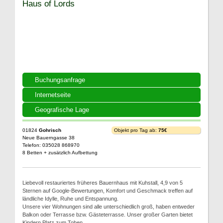
Haus of Lords
Buchungsanfrage
Internetseite
Geografische Lage
01824
Gohrisch
Objekt pro Tag ab:
75€
Neue Bauerngasse 38
Telefon: 035028 868970
8 Betten + zusätzlich Aufbettung
Liebevoll restauriertes früheres Bauernhaus mit Kuhstall, 4,9 von 5
Sternen auf Google-Bewertungen, Komfort und Geschmack treffen auf
ländliche Idylle, Ruhe und Entspannung.
Unsere vier Wohnungen sind alle unterschiedlich groß, haben entweder
Balkon oder Terrasse bzw. Gästeterrasse. Unser großer Garten bietet
Kindern Platz zum Toben.