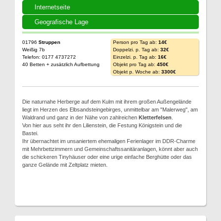
Internetseite
Geografische Lage
01796
Struppen
Person pro Tag ab:
14€
Weißig 7b
Doppelzi. p. Tag ab:
32€
Telefon: 0177 4737272
Einzelzi. p. Tag ab:
16€
40 Betten + zusätzlich Aufbettung
Objekt pro Tag ab:
450€
Objekt p. Woche ab:
3300€
Die naturnahe Herberge auf dem Kulm mit ihrem großen Außengelände
liegt im Herzen des Elbsandsteingebirges, unmittelbar am "Malerweg", am
Waldrand und ganz in der Nähe von zahlreichen
Kletterfelsen
.
Von hier aus seht ihr den Lilienstein, die Festung Königstein und die
Bastei.
Ihr übernachtet im unsaniertem ehemaligen Ferienlager im DDR-Charme
mit Mehrbettzimmern und Gemeinschaftssanitäranlagen, könnt aber auch
die schickeren Tinyhäuser oder eine urige einfache Berghütte oder das
ganze Gelände mit Zeltplatz mieten.