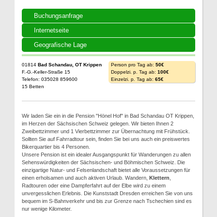
Buchungsanfrage
Internetseite
Geografische Lage
01814
Bad Schandau, OT Krippen
Person pro Tag ab:
50€
F.-G.-Keller-Straße 15
Doppelzi. p. Tag ab:
100€
Telefon: 035028 859600
Einzelzi. p. Tag ab:
65€
15 Betten
Wir laden Sie ein in die Pension "Hönel Hof" in Bad Schandau OT Krippen,
im Herzen der Sächsischen Schweiz gelegen. Wir bieten Ihnen 2
Zweibettzimmer und 1 Vierbettzimmer zur Übernachtung mit Frühstück.
Sollten Sie auf Fahrradtour sein, finden Sie bei uns auch ein preiswertes
Bikerquartier bis 4 Personen.
Unsere Pension ist ein idealer Ausgangspunkt für Wanderungen zu allen
Sehenswürdigkeiten der Sächsischen- und Böhmischen Schweiz. Die
einzigartige Natur- und Felsenlandschaft bietet alle Voraussetzungen für
einen erholsamen und auch aktiven Urlaub. Wandern,
Klettern
,
Radtouren oder eine Dampferfahrt auf der Elbe wird zu einem
unvergesslichen Erlebnis. Die Kunststadt Dresden erreichen Sie von uns
bequem im S-Bahnverkehr und bis zur Grenze nach Tschechien sind es
nur wenige Kilometer.