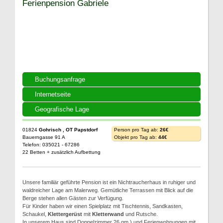
Ferienpension Gabriele
Buchungsanfrage
Internetseite
Geografische Lage
01824
Gohrisch , OT Papstdorf
Person pro Tag ab:
26€
Bauerngasse 91 A
Objekt pro Tag ab:
44€
Telefon: 035021 - 67286
22 Betten + zusätzlich Aufbettung
Unsere familiär geführte Pension ist ein Nichtraucherhaus in ruhiger und
waldreicher Lage am Malerweg. Gemütliche Terrassen mit Blick auf die
Berge stehen allen Gästen zur Verfügung.
Für Kinder haben wir einen Spielplatz mit Tischtennis, Sandkasten,
Schaukel,
Klettergerüst
mit
Kletterwand
und Rutsche.
In unserem Haus sind Doppelzimmer 26 qm ) und Ferienwohnungen mit