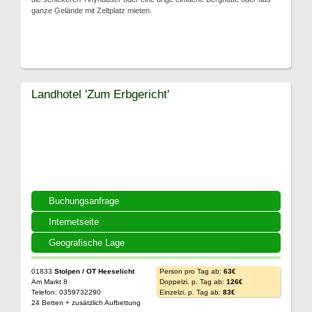
ganze Gelände mit Zeltplatz mieten.
Landhotel 'Zum Erbgericht'
Buchungsanfrage
Internetseite
Geografische Lage
01833
Stolpen / OT Heeselicht
Person pro Tag ab:
63€
Am Markt 8
Doppelzi. p. Tag ab:
126€
Telefon: 0359732290
Einzelzi. p. Tag ab:
83€
24 Betten + zusätzlich Aufbettung