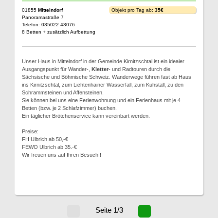
01855
Mittelndorf
Objekt pro Tag ab:
35€
Panoramastraße 7
Telefon: 035022 43076
8 Betten + zusätzlich Aufbettung
Unser Haus in Mittelndorf in der Gemeinde Kirnitzschtal ist ein idealer
Ausgangspunkt für Wander-,
Kletter
- und Radtouren durch die
Sächsische und Böhmische Schweiz. Wanderwege führen fast ab Haus
ins Kirnitzschtal, zum Lichtenhainer Wasserfall, zum Kuhstall, zu den
Schrammsteinen und Affensteinen.
Sie können bei uns eine Ferienwohnung und ein Ferienhaus mit je 4
Betten (bzw. je 2 Schlafzimmer) buchen.
Ein täglicher Brötchenservice kann vereinbart werden.
Preise:
FH Ulbrich ab 50,-€
FEWO Ulbrich ab 35.-€
Wir freuen uns auf Ihren Besuch !
Seite 1/3