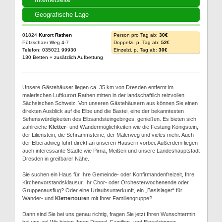
Geografische Lage
01824
Kurort Rathen
Person pro Tag ab:
30€
Pötzschaer Weg 4-7
Doppelzi. p. Tag ab:
52€
Telefon: 035021 99930
Einzelzi. p. Tag ab:
30€
130 Betten + zusätzlich Aufbettung
Unsere Gästehäuser liegen ca. 35 km von Dresden entfernt im
malerischen Luftkurort Rathen mitten in der landschaftlich reizvollen
Sächsischen Schweiz. Von unseren Gästehäusern aus können Sie einen
direkten Ausblick auf die Elbe und die Bastei, eine der bekanntesten
Sehenswürdigkeiten des Elbsandsteingebirges, genießen. Es bieten sich
zahlreiche
Kletter
- und Wandermöglichkeiten wie die Festung Königstein,
der Lilienstein, die Schrammsteine, der Malerweg und vieles mehr. Auch
der Elberadweg führt direkt an unseren Häusern vorbei. Außerdem liegen
auch interessante Städte wie Pirna, Meißen und unsere Landeshauptstadt
Dresden in greifbarer Nähe.
Sie suchen ein Haus für Ihre Gemeinde- oder Konfirmandenfreizeit, Ihre
Kirchenvorstandsklausur, Ihr Chor- oder Orchesterwochenende oder
Gruppenausflug? Oder eine Urlaubsunterkunft, ein „Basislager“ für
Wander- und
Klettertouren
mit Ihrer Familiengruppe?
Dann sind Sie bei uns genau richtig, fragen Sie jetzt Ihren Wunschtermin