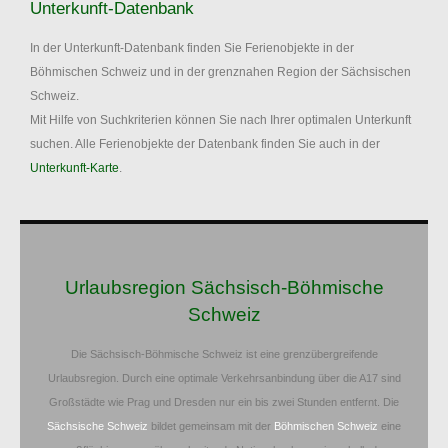
Unterkunft-Datenbank
In der Unterkunft-Datenbank finden Sie Ferienobjekte in der
Böhmischen Schweiz und in der grenznahen Region der Sächsischen
Schweiz.
Mit Hilfe von Suchkriterien können Sie nach Ihrer optimalen Unterkunft
suchen. Alle Ferienobjekte der Datenbank finden Sie auch in der
Unterkunft-Karte
.
Urlaubsregion Sächsisch-Böhmische
Schweiz
Die Sächsisch-Böhmische Schweiz ist eine grenzübergreifende
Urlaubsregion. Durch eine optimale Verkehrsanbindung über die A17 sind
Großstädte wie Prag und Dresden nur ein bis zwei Stunden entfernt. Die
Sächsische Schweiz
bildet gemeinsam mit der
Böhmischen Schweiz
eine