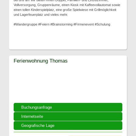
bei uns an! Wir bieten Ihnen Doppel, Familien- und Einzelzimmer,
Vollversorgung, Gruppenräume, einen Kiosk mit Kaffeevollautomat sowie
einen tollen Kinderspielplatz, eine große Spielwiese mit Grillmöglichkeit
und Lagerfeuerplatz und vieles mehr.
#Wandergruppe #Feiern #Brainstorming #Firmenevent #Schulung
Ferienwohnung Thomas
Buchungsanfrage
Internetseite
Geografische Lage