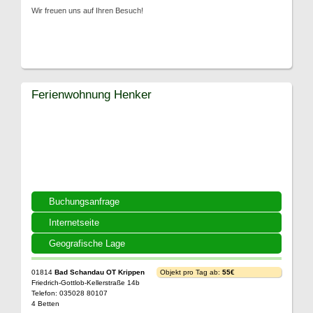
Wir freuen uns auf Ihren Besuch!
Ferienwohnung Henker
Buchungsanfrage
Internetseite
Geografische Lage
01814
Bad Schandau OT Krippen
Objekt pro Tag ab:
55€
Friedrich-Gottlob-Kellerstraße 14b
Telefon: 035028 80107
4 Betten