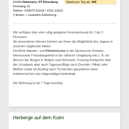
01848
Hohnstein, OT Ehrenberg
Objekt pro Tag ab:
45€
Kirchsteig 32
Telefon: 035975 81634 / 0151 22621
2 Betten + zusätzlich Aufbettung
Wir verfügen über eine ruhig gelegene Ferienwohnung für 2 bis 3
Personen.
Als besonderen Service können wir Ihnen die Möglichkeit des Jagens in
unserem Jagdrevier bieten.
Herrliche Wander- und
Klettertouren
in die Sächsische Schweiz,
interessante Freizeitangebote in der näheren Umgebung wie z. B. ein
Besuch der Burgen in Stolpen und Hohnstein, Festung Königstein oder
der Urzeitpark aber auch Tagesausflüge nach Dresden, Pillnitz oder
Meißen sowie ein Ausflug nach Tschechien garantieren einen
erlebnisreichen und vielgestaltigen Aufenthalt.
Die Wohnung ist ab 7 Tage buchbar.
Herberge auf dem Kulm