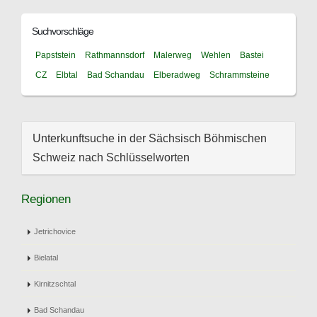
Suchvorschläge
Papststein
Rathmannsdorf
Malerweg
Wehlen
Bastei
CZ
Elbtal
Bad Schandau
Elberadweg
Schrammsteine
Unterkunftsuche in der Sächsisch Böhmischen
Schweiz nach Schlüsselworten
Regionen
Jetrichovice
Bielatal
Kirnitzschtal
Bad Schandau