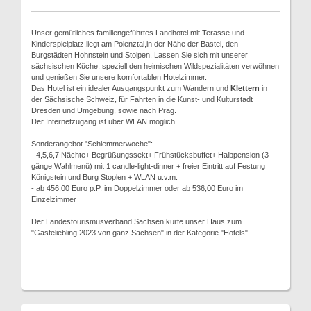
Unser gemütliches familiengeführtes Landhotel mit Terasse und
Kinderspielplatz,liegt am Polenztal,in der Nähe der Bastei, den
Burgstädten Hohnstein und Stolpen. Lassen Sie sich mit unserer
sächsischen Küche; speziell den heimischen Wildspezialitäten verwöhnen
und genießen Sie unsere komfortablen Hotelzimmer.
Das Hotel ist ein idealer Ausgangspunkt zum Wandern und
Klettern
in
der Sächsische Schweiz, für Fahrten in die Kunst- und Kulturstadt
Dresden und Umgebung, sowie nach Prag.
Der Internetzugang ist über WLAN möglich.
Sonderangebot "Schlemmerwoche":
- 4,5,6,7 Nächte+ Begrüßungssekt+ Frühstücksbuffet+ Halbpension (3-
gänge Wahlmenü) mit 1 candle-light-dinner + freier Eintritt auf Festung
Königstein und Burg Stoplen + WLAN u.v.m.
- ab 456,00 Euro p.P. im Doppelzimmer oder ab 536,00 Euro im
Einzelzimmer
Der Landestourismusverband Sachsen kürte unser Haus zum
"Gästeliebling 2023 von ganz Sachsen" in der Kategorie "Hotels".