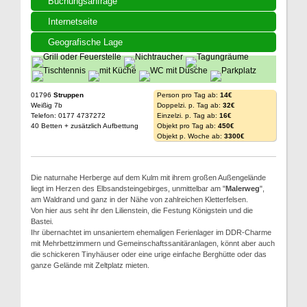
Buchungsanfrage
Internetseite
Geografische Lage
01796
Struppen
Person pro Tag ab:
14€
Weißig 7b
Doppelzi. p. Tag ab:
32€
Telefon: 0177 4737272
Einzelzi. p. Tag ab:
16€
40 Betten + zusätzlich Aufbettung
Objekt pro Tag ab:
450€
Objekt p. Woche ab:
3300€
Die naturnahe Herberge auf dem Kulm mit ihrem großen Außengelände
liegt im Herzen des Elbsandsteingebirges, unmittelbar am "
Malerweg
",
am Waldrand und ganz in der Nähe von zahlreichen Kletterfelsen.
Von hier aus seht ihr den Lilienstein, die Festung Königstein und die
Bastei.
Ihr übernachtet im unsaniertem ehemaligen Ferienlager im DDR-Charme
mit Mehrbettzimmern und Gemeinschaftssanitäranlagen, könnt aber auch
die schickeren Tinyhäuser oder eine urige einfache Berghütte oder das
ganze Gelände mit Zeltplatz mieten.