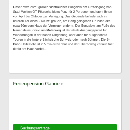
Unser etwa 28m² großer Nichtraucher-Bungalow am Ortseingang von
Stadt Wehlen OT Pötzscha bietet Platz für 2 Personen und steht Ihnen
von April bis Oktober zur Verfügung. Das Gebäude befindet sich im
unteren Teil eines 2.600m² großen, am Hang gelegenen Grundstücks,
etwa 60m vom Haus der Vermieter entfernt. Der Bungalow, am Fuße des
Rauensteins, direkt am
Malerweg
ist der ideale Ausgangspunkt für
Wanderungen in der nahen Umgebung, aber auch für ausgedehnte
Touren in die hintere Sächsische Schweiz oder nach Böhmen. Die S-
Bahn-Haltestelle ist in 5 min erreichbar und der Elberadweg verläuft fast
direkt am Haus vorbei...
Ferienpension Gabriele
Buchungsanfrage