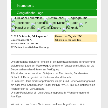
Internetseite
Geografische Lage
01824
Gohrisch , OT Papstdorf
Person pro Tag ab:
26€
Bauerngasse 91 A
Objekt pro Tag ab:
44€
Telefon: 035021 - 67286
22 Betten + zusätzlich Aufbettung
Unsere familiär geführte Pension ist ein Nichtraucherhaus in ruhiger und
waldreicher Lage am
Malerweg
. Gemütliche Terrassen mit Blick auf die
Berge stehen allen Gästen zur Verfügung.
Für Kinder haben wir einen Spielplatz mit Tischtennis, Sandkasten,
Schaukel, Klettergerüst mit Kletterwand und Rutsche.
In unserem Haus sind Doppelzimmer 26 qm ) und Ferienwohnungen mit
ein oder zwei Schlafräumen ( jeder mit DU / WC ). Im Haus befindet sich
kostenfreier W- LAN Zugang.
Unsere Pension ist ein guter Ausgangspunkt für Wanderungen und
Ausflüge.
Wir würden uns freuen Sie in unserem Haus begrüßen zu dürfen.