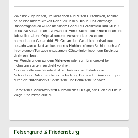
Wo einst Züge hielten, um Menschen auf Reisen zu schicken, beginnt
heute eine andere Art von Reise: die in den Urlaub. Das ehemalige
Bahnhofsgebäude wurde mit feinem Gespür für Architektur und Stil in 7
exklusive Appartements verwandelt. Hohe Räume, edle Oberflächen und
liebevoll erhaltene Originalelemente verschmelzen zu einem
harmonischen Gesamtbild. Ein Ort, an dem Geschichte stilvoll neu
gedacht wurde. Und als besonderes Highlight können Sie hier auch auf
Ihrer eigenen Terrasse entspannen. Gästekinder lieben den Spielplatz
direkt am Haus.
Für Wanderungen auf dem
Malerweg
oder zum Brandgebiet bei
Hohnstein startet man direkt von hier.
Nur noch alle zwei Stunden hält am historischen Bahnhof die
Nationalpark-Bahn – wahlweise in Richtung Děčín oder Rumburk - quer
durch die Nationalparks Sächsische und Böhmische Schweiz.
Historisches Mauerwerk trifft auf modernes Design, alte Gleise auf neue
Wege. Und mitten drin: du.
Felsengrund & Friedensburg