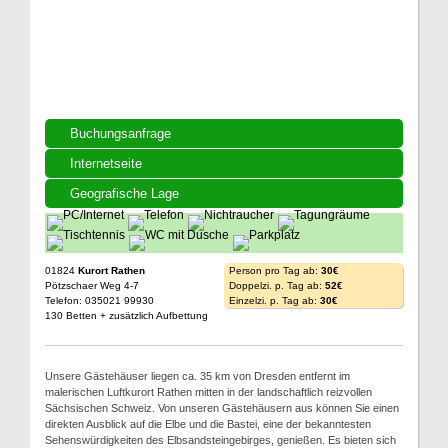
Buchungsanfrage
Internetseite
Geografische Lage
01824
Kurort Rathen
Person pro Tag ab:
30€
Pötzschaer Weg 4-7
Doppelzi. p. Tag ab:
52€
Telefon: 035021 99930
Einzelzi. p. Tag ab:
30€
130 Betten + zusätzlich Aufbettung
Unsere Gästehäuser liegen ca. 35 km von Dresden entfernt im
malerischen Luftkurort Rathen mitten in der landschaftlich reizvollen
Sächsischen Schweiz. Von unseren Gästehäusern aus können Sie einen
direkten Ausblick auf die Elbe und die Bastei, eine der bekanntesten
Sehenswürdigkeiten des Elbsandsteingebirges, genießen. Es bieten sich