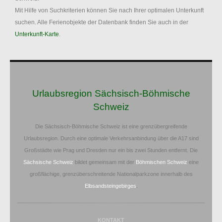
Mit Hilfe von Suchkriterien können Sie nach Ihrer optimalen Unterkunft
suchen. Alle Ferienobjekte der Datenbank finden Sie auch in der
Unterkunft-Karte
.
Urlaubsregion Sächsisch-Böhmische
Schweiz
Die Sächsisch-Böhmische Schweiz ist eine grenzübergreifende
Urlaubsregion. Durch eine optimale Verkehrsanbindung über die A17 sind
Großstädte wie Prag und Dresden nur ein bis zwei Stunden entfernt. Die
Sächsische Schweiz
bildet gemeinsam mit der
Böhmischen Schweiz
eine
großflächige, grenzüberschreitende Nationalparkzone innerhalb des
Elbsandsteingebirges
.
KONTAKT