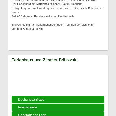
Der Höhepunkt am
Malerweg
"Caspar-David-Friedrich";
Ruhige Lage am Waldrand - große Freiterrasse - Sächsisch-Böhmische
Küche;
Seit 60 Jahren im Familienbesitz der Familie Helth.
Ein Ausflug mit Familienangehörigen oder Freunden der sich lohnt!
Von Bad Schandau 5 Km.
Ferienhaus und Zimmer Brillowski
Buchungsanfrage
Internetseite
Geografische Lage