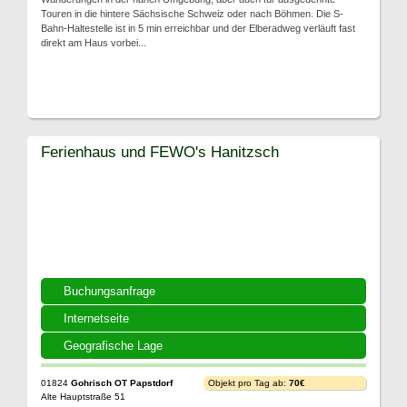
Touren in die hintere Sächsische Schweiz oder nach Böhmen. Die S-
Bahn-Haltestelle ist in 5 min erreichbar und der Elberadweg verläuft fast
direkt am Haus vorbei...
Ferienhaus und FEWO's Hanitzsch
Buchungsanfrage
Internetseite
Geografische Lage
01824
Gohrisch OT Papstdorf
Objekt pro Tag ab:
70€
Alte Hauptstraße 51