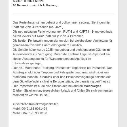
Telefon: 035021 68529
10 Betten + zusätzlich Aufbettung
Das Ferienhaus ist neu gebaut und vollkommen separat. Sie finden hier
Platz für 2 bis 4 Personen (ca. 46m²).
Die neu gebauten Ferienwohnungen RUTH und KURT im Hauptgebäude
bieten jeweils auf 44m² Platz für je 2 bis 4 Personen.
Die beiden Ferienwohnungen eignen sich bei gleichzeitiger Anmietung für
gemeinsam reisende Paare oder größere Familien.
Die Schäferhütte wurde 2025 neu gebaut und steht unseren Gästen im
Außenbereich zur Verfügung. Durch die zentrale Lage ist Papstdorf ein
idealer Ausgangspunkt für Wanderungen und Ausflüge im
Elbsandsteingebirge.
Der 451 Meter hohe Tafelberg "Papststein" liegt direkt bei Papstdorf. Der
Aufstieg erfolgt über Treppen und Felsspalten und man wird mit einem
atemberaubenden Rundblick über das Elbsandsteingebirge belohnt. Auf
dem Gipfel befindet sich eine Berggaststätte, die ganzjährig geöffnet ist.
Der Papststein ist auch eine Station des bekannten
Malerweges
.
Erleben Sie einen unvergesslichen Urlaub und fühlen Sie sich vom ersten
Moment an wie zu Hause !
zusätzliche Kontaktmöglichkeiten:
Mobil: 0049 163 9081429
Mobil: 0049 178 9330190