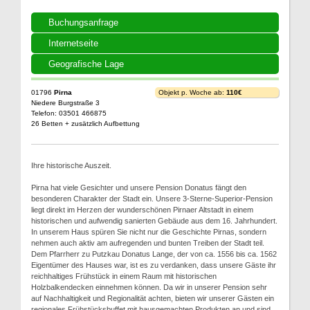
Buchungsanfrage
Internetseite
Geografische Lage
01796
Pirna
Objekt p. Woche ab:
110€
Niedere Burgstraße 3
Telefon: 03501 466875
26 Betten + zusätzlich Aufbettung
Ihre historische Auszeit.
Pirna hat viele Gesichter und unsere Pension Donatus fängt den
besonderen Charakter der Stadt ein. Unsere 3-Sterne-Superior-Pension
liegt direkt im Herzen der wunderschönen Pirnaer Altstadt in einem
historischen und aufwendig sanierten Gebäude aus dem 16. Jahrhundert.
In unserem Haus spüren Sie nicht nur die Geschichte Pirnas, sondern
nehmen auch aktiv am aufregenden und bunten Treiben der Stadt teil.
Dem Pfarrherr zu Putzkau Donatus Lange, der von ca. 1556 bis ca. 1562
Eigentümer des Hauses war, ist es zu verdanken, dass unsere Gäste ihr
reichhaltiges Frühstück in einem Raum mit historischen
Holzbalkendecken einnehmen können. Da wir in unserer Pension sehr
auf Nachhaltigkeit und Regionalität achten, bieten wir unserer Gästen ein
regionales Frühstücksbuffet mit hausgemachten Produkten an und sind