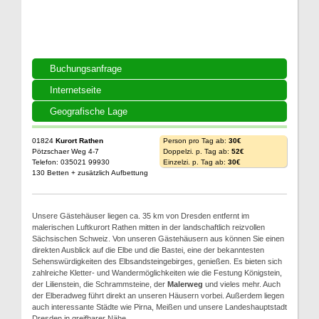
Buchungsanfrage
Internetseite
Geografische Lage
01824
Kurort Rathen
Person pro Tag ab:
30€
Pötzschaer Weg 4-7
Doppelzi. p. Tag ab:
52€
Telefon: 035021 99930
Einzelzi. p. Tag ab:
30€
130 Betten + zusätzlich Aufbettung
Unsere Gästehäuser liegen ca. 35 km von Dresden entfernt im
malerischen Luftkurort Rathen mitten in der landschaftlich reizvollen
Sächsischen Schweiz. Von unseren Gästehäusern aus können Sie einen
direkten Ausblick auf die Elbe und die Bastei, eine der bekanntesten
Sehenswürdigkeiten des Elbsandsteingebirges, genießen. Es bieten sich
zahlreiche Kletter- und Wandermöglichkeiten wie die Festung Königstein,
der Lilienstein, die Schrammsteine, der
Malerweg
und vieles mehr. Auch
der Elberadweg führt direkt an unseren Häusern vorbei. Außerdem liegen
auch interessante Städte wie Pirna, Meißen und unsere Landeshauptstadt
Dresden in greifbarer Nähe.