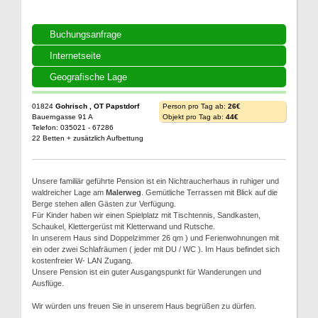
Buchungsanfrage
Internetseite
Geografische Lage
01824
Gohrisch , OT Papstdorf
Person pro Tag ab:
26€
Bauerngasse 91 A
Objekt pro Tag ab:
44€
Telefon: 035021 - 67286
22 Betten + zusätzlich Aufbettung
Unsere familiär geführte Pension ist ein Nichtraucherhaus in ruhiger und
waldreicher Lage am
Malerweg
. Gemütliche Terrassen mit Blick auf die
Berge stehen allen Gästen zur Verfügung.
Für Kinder haben wir einen Spielplatz mit Tischtennis, Sandkasten,
Schaukel, Klettergerüst mit Kletterwand und Rutsche.
In unserem Haus sind Doppelzimmer 26 qm ) und Ferienwohnungen mit
ein oder zwei Schlafräumen ( jeder mit DU / WC ). Im Haus befindet sich
kostenfreier W- LAN Zugang.
Unsere Pension ist ein guter Ausgangspunkt für Wanderungen und
Ausflüge.
Wir würden uns freuen Sie in unserem Haus begrüßen zu dürfen.