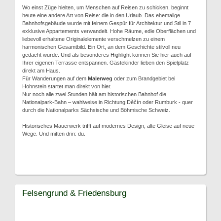
Wo einst Züge hielten, um Menschen auf Reisen zu schicken, beginnt
heute eine andere Art von Reise: die in den Urlaub. Das ehemalige
Bahnhofsgebäude wurde mit feinem Gespür für Architektur und Stil in 7
exklusive Appartements verwandelt. Hohe Räume, edle Oberflächen und
liebevoll erhaltene Originalelemente verschmelzen zu einem
harmonischen Gesamtbild. Ein Ort, an dem Geschichte stilvoll neu
gedacht wurde. Und als besonderes Highlight können Sie hier auch auf
Ihrer eigenen Terrasse entspannen. Gästekinder lieben den Spielplatz
direkt am Haus.
Für Wanderungen auf dem
Malerweg
oder zum Brandgebiet bei
Hohnstein startet man direkt von hier.
Nur noch alle zwei Stunden hält am historischen Bahnhof die
Nationalpark-Bahn – wahlweise in Richtung Děčín oder Rumburk - quer
durch die Nationalparks Sächsische und Böhmische Schweiz.
Historisches Mauerwerk trifft auf modernes Design, alte Gleise auf neue
Wege. Und mitten drin: du.
Felsengrund & Friedensburg