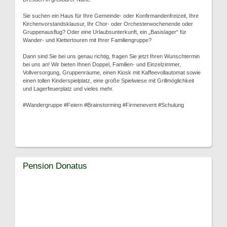
Sie suchen ein Haus für Ihre Gemeinde- oder Konfirmandenfreizeit, Ihre
Kirchenvorstandsklausur, Ihr Chor- oder Orchesterwochenende oder
Gruppenausflug? Oder eine Urlaubsunterkunft, ein „Basislager“ für
Wander- und Klettertouren mit Ihrer Familiengruppe?
Dann sind Sie bei uns genau richtig, fragen Sie jetzt Ihren Wunschtermin
bei uns an! Wir bieten Ihnen Doppel, Familien- und Einzelzimmer,
Vollversorgung, Gruppenräume, einen Kiosk mit Kaffeevollautomat sowie
einen tollen Kinderspielplatz, eine große Spielwiese mit Grillmöglichkeit
und Lagerfeuerplatz und vieles mehr.
#Wandergruppe #Feiern #Brainstorming #Firmenevent #Schulung
Pension Donatus