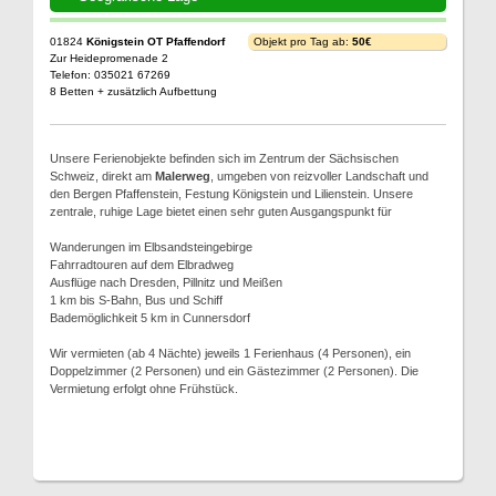
01824
Königstein OT Pfaffendorf
Objekt pro Tag ab:
50€
Zur Heidepromenade 2
Telefon: 035021 67269
8 Betten + zusätzlich Aufbettung
Unsere Ferienobjekte befinden sich im Zentrum der Sächsischen
Schweiz, direkt am
Malerweg
, umgeben von reizvoller Landschaft und
den Bergen Pfaffenstein, Festung Königstein und Lilienstein. Unsere
zentrale, ruhige Lage bietet einen sehr guten Ausgangspunkt für
Wanderungen im Elbsandsteingebirge
Fahrradtouren auf dem Elbradweg
Ausflüge nach Dresden, Pillnitz und Meißen
1 km bis S-Bahn, Bus und Schiff
Bademöglichkeit 5 km in Cunnersdorf
Wir vermieten (ab 4 Nächte) jeweils 1 Ferienhaus (4 Personen), ein
Doppelzimmer (2 Personen) und ein Gästezimmer (2 Personen). Die
Vermietung erfolgt ohne Frühstück.