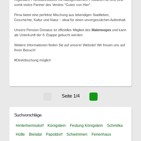
somit stolze Partner des Vereins "Gutes von Hier".
Pirna bietet eine perfekte Mischung aus lebendigen Stadtleben,
Geschichte, Kultur und Natur – ideal für einen unvergesslichen Aufenthalt.
Unsere Pension Donatus ist offizielles Mitglied des
Malerweges
und kann
als Unterkunft der 8. Etappe gebucht werden.
Weitere Informationen finden Sie auf unserer Website! Wir freuen uns auf
Ihren Besuch!
#Direktbuchung möglich
Seite 1/4
Suchvorschläge
Hinterhermsdorf
Königstein
Festung Königstein
Schmilka
Hütte
Bielatal
Papstdorf
Schwimmen
Ferienhaus