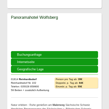
Panoramahotel Wolfsberg
Buchungsanfrage
Internetseite
Geografische Lage
01814
Reinhardtsdorf
Person pro Tag ab:
39€
Reinhardtsdorf Nr. 102
Doppelzi. p. Tag ab:
84€
Telefon: 035028 859900
Einzelzi. p. Tag ab:
55€
59 Betten + zusätzlich Aufbettung
Natur erleben - Ruhe genießen am
Malerweg
Sächsische Schweiz
Herrliches Bergpanorama der Sächsischen u. Böhmischen Schweiz;