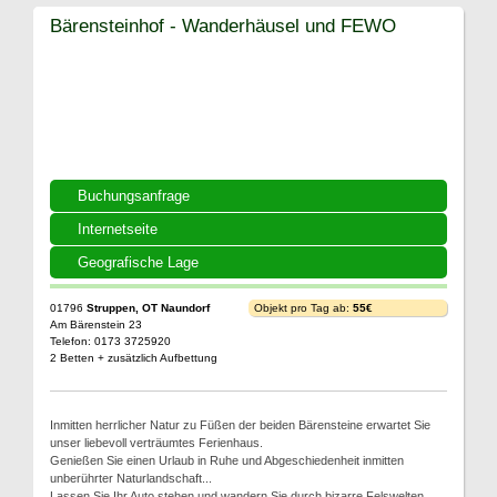
Bärensteinhof - Wanderhäusel und FEWO
Buchungsanfrage
Internetseite
Geografische Lage
01796
Struppen, OT Naundorf
Objekt pro Tag ab:
55€
Am Bärenstein 23
Telefon: 0173 3725920
2 Betten + zusätzlich Aufbettung
Inmitten herrlicher Natur zu Füßen der beiden Bärensteine erwartet Sie
unser liebevoll verträumtes Ferienhaus.
Genießen Sie einen Urlaub in Ruhe und Abgeschiedenheit inmitten
unberührter Naturlandschaft...
Lassen Sie Ihr Auto stehen und wandern Sie durch bizarre Felswelten...