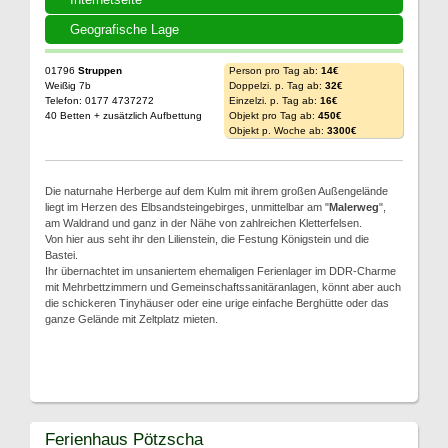
Geografische Lage
01796
Struppen
Person pro Tag ab:
14€
Weißig 7b
Doppelzi. p. Tag ab:
32€
Telefon: 0177 4737272
Einzelzi. p. Tag ab:
16€
40 Betten + zusätzlich Aufbettung
Objekt pro Tag ab:
450€
Objekt p. Woche ab:
3300€
Die naturnahe Herberge auf dem Kulm mit ihrem großen Außengelände
liegt im Herzen des Elbsandsteingebirges, unmittelbar am "
Malerweg
",
am Waldrand und ganz in der Nähe von zahlreichen Kletterfelsen.
Von hier aus seht ihr den Lilienstein, die Festung Königstein und die
Bastei.
Ihr übernachtet im unsaniertem ehemaligen Ferienlager im DDR-Charme
mit Mehrbettzimmern und Gemeinschaftssanitäranlagen, könnt aber auch
die schickeren Tinyhäuser oder eine urige einfache Berghütte oder das
ganze Gelände mit Zeltplatz mieten.
Ferienhaus Pötzscha