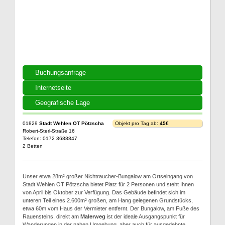
Buchungsanfrage
Internetseite
Geografische Lage
01829
Stadt Wehlen OT Pötzscha
Objekt pro Tag ab:
45€
Robert-Sterl-Straße 16
Telefon: 0172 3688847
2 Betten
Unser etwa 28m² großer Nichtraucher-Bungalow am Ortseingang von
Stadt Wehlen OT Pötzscha bietet Platz für 2 Personen und steht Ihnen
von April bis Oktober zur Verfügung. Das Gebäude befindet sich im
unteren Teil eines 2.600m² großen, am Hang gelegenen Grundstücks,
etwa 60m vom Haus der Vermieter entfernt. Der Bungalow, am Fuße des
Rauensteins, direkt am
Malerweg
ist der ideale Ausgangspunkt für
Wanderungen in der nahen Umgebung, aber auch für ausgedehnte