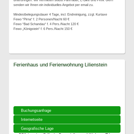
unterbringen. Wir vermieten selbst Fahrräder, E-Bike und PKW. Gern
senden wir Ihnen ein individuelles Angebot per email zu.
Mindestbelegungsdauer 4 Tage, incl. Endreinigung, zzgl. Kurtaxe
Fewo “Pirna“ f. 2 Personen/Nacht 60 €
Fewo “Bad Schandau“ f. 4 Pers./Nacht 120 €
Fewo „Königstein“ f. 6 Pers./Nacht 150 €
Ferienhaus und Ferienwohnung Lilienstein
Buchungsanfrage
Internetseite
Geografische Lage