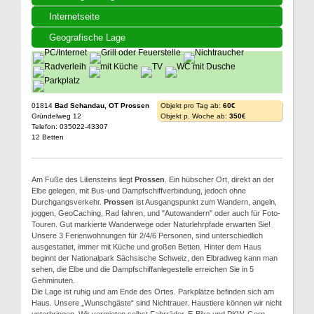
Internetseite
Geografische Lage
01814
Bad Schandau, OT Prossen
Objekt pro Tag ab:
60€
Gründelweg 12
Objekt p. Woche ab:
350€
Telefon: 035022-43307
12 Betten
Am Fuße des Liliensteins liegt
Prossen
. Ein hübscher Ort, direkt an der
Elbe gelegen, mit Bus-und Dampfschiffverbindung, jedoch ohne
Durchgangsverkehr.
Prossen
ist Ausgangspunkt zum Wandern, angeln,
joggen, GeoCaching, Rad fahren, und "Autowandern" oder auch für Foto-
Touren. Gut markierte Wanderwege oder Naturlehrpfade erwarten Sie!
Unsere 3 Ferienwohnungen für 2/4/6 Personen, sind unterschiedlich
ausgestattet, immer mit Küche und großen Betten. Hinter dem Haus
beginnt der Nationalpark Sächsische Schweiz, den Elbradweg kann man
sehen, die Elbe und die Dampfschiffanlegestelle erreichen Sie in 5
Gehminuten.
Die Lage ist ruhig und am Ende des Ortes. Parkplätze befinden sich am
Haus. Unsere „Wunschgäste“ sind Nichtrauer. Haustiere können wir nicht