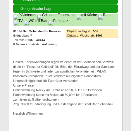
Geografische Lage
01814
Bad Schandau Stt Prossen
Objekt pro Tag ab:
50€
Gründelweg 7
Objekt p. Woche ab:
350€
Telefon: 035022 40444
8 Betten + zusätzlich Aufbettung
Unsere Ferienwohnungen liegen im Zentrum der Sächsischen Schweiz
direkt im "Prossner Gründel" Die Elbe, der Elbradweg und der Sandstein
liegen in Sichtweite und laden zu sportlichen Aktivitäten ein. WLAN
kostenlos vorhanden. PKW Stellplatz auf eigenem Grundstück.
Unterstellmöglichkeit für Fahrräder vorhanden.
Unsere Preise:
Ferienwohnung Rocky mit Terrasse ab 50,00 € für 2 Personen
Ferienwohnung Marie mit Balkon ab 60,00 € für 2 Personen
zu mieten ab 5 Übernachtungen
Zzgl. 30,00 € Endreinigung und Gästeabgabe der Stadt Bad Schandau
Herzlich Willkommen !