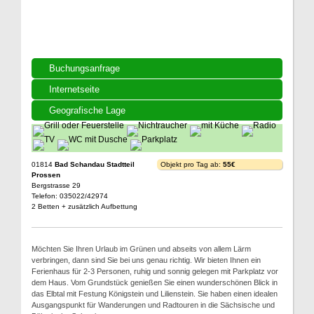
Buchungsanfrage
Internetseite
Geografische Lage
01814
Bad Schandau Stadtteil
Objekt pro Tag ab:
55€
Prossen
Bergstrasse 29
Telefon: 035022/42974
2 Betten + zusätzlich Aufbettung
Möchten Sie Ihren Urlaub im Grünen und abseits von allem Lärm
verbringen, dann sind Sie bei uns genau richtig. Wir bieten Ihnen ein
Ferienhaus für 2-3 Personen, ruhig und sonnig gelegen mit Parkplatz vor
dem Haus. Vom Grundstück genießen Sie einen wunderschönen Blick in
das Elbtal mit Festung Königstein und Lilienstein. Sie haben einen idealen
Ausgangspunkt für Wanderungen und Radtouren in die Sächsische und