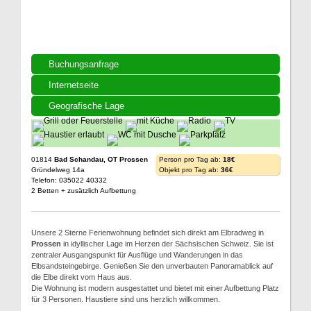
Buchungsanfrage
Internetseite
Geografische Lage
01814
Bad Schandau, OT Prossen
Person pro Tag ab:
18€
Gründelweg 14a
Objekt pro Tag ab:
36€
Telefon: 035022 40332
2 Betten + zusätzlich Aufbettung
Unsere 2 Sterne Ferienwohnung befindet sich direkt am Elbradweg in
Prossen
in idyllischer Lage im Herzen der Sächsischen Schweiz. Sie ist
zentraler Ausgangspunkt für Ausflüge und Wanderungen in das
Elbsandsteingebirge. Genießen Sie den unverbauten Panoramablick auf
die Elbe direkt vom Haus aus.
Die Wohnung ist modern ausgestattet und bietet mit einer Aufbettung Platz
für 3 Personen. Haustiere sind uns herzlich willkommen.