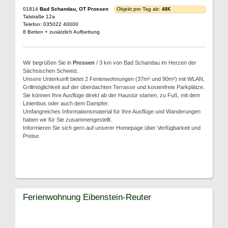
01814
Bad Schandau, OT Prossen
Objekt pro Tag ab:
48€
Talstraße 12a
Telefon: 035022 40000
8 Betten + zusätzlich Aufbettung
Wir begrüßen Sie in
Prossen
/ 3 km von Bad Schandau im Herzen der
Sächsischen Schweiz.
Unsere Unterkunft bietet 2 Ferienwohnungen (37m² und 90m²) mit WLAN,
Grillmöglichkeit auf der überdachten Terrasse und kostenfreie Parkplätze.
Sie können Ihre Ausflüge direkt ab der Haustür starten, zu Fuß, mit dem
Linienbus oder auch dem Dampfer.
Umfangreiches Informationsmaterial für Ihre Ausflüge und Wanderungen
haben wir für Sie zusammengestellt.
Informieren Sie sich gern auf unserer Homepage über Verfügbarkeit und
Preise.
Ferienwohnung Eibenstein-Reuter