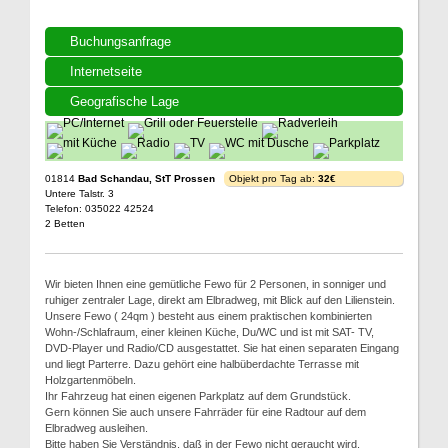
Buchungsanfrage
Internetseite
Geografische Lage
01814
Bad Schandau, StT Prossen
Objekt pro Tag ab:
32€
Untere Talstr. 3
Telefon: 035022 42524
2 Betten
Wir bieten Ihnen eine gemütliche Fewo für 2 Personen, in sonniger und
ruhiger zentraler Lage, direkt am Elbradweg, mit Blick auf den Lilienstein.
Unsere Fewo ( 24qm ) besteht aus einem praktischen kombinierten
Wohn-/Schlafraum, einer kleinen Küche, Du/WC und ist mit SAT- TV,
DVD-Player und Radio/CD ausgestattet. Sie hat einen separaten Eingang
und liegt Parterre. Dazu gehört eine halbüberdachte Terrasse mit
Holzgartenmöbeln.
Ihr Fahrzeug hat einen eigenen Parkplatz auf dem Grundstück.
Gern können Sie auch unsere Fahrräder für eine Radtour auf dem
Elbradweg ausleihen.
Bitte haben Sie Verständnis, daß in der Fewo nicht geraucht wird.