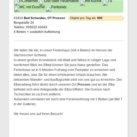
01814
Bad Schandau, OT Prossen
Objekt pro Tag ab:
80€
Bergstraße 24
Telefon: 035022 43343
4 Betten + zusätzlich Aufbettung
Wir laden Sie ein, in unser Ferienhaus (mit 4 Betten) im Herzen der
Sächsischen Schweiz.
In einem großen Grundstück mit Wald und Wiese in ruhiger Lage und
herrlichem Blick ins Elbtal können Sie pure Natur genießen. Das
Ferienhaus ist in 5 Minuten Fußweg vom Parkplatz zu erreichen und
bietet alles, was Sie für einen erholsamen Urlaub brauchen. Alle
bekannten Wander- und Ausflugsziele sind von uns gut zu erreichen. Der
Elberadweg führt direkt durch unseren Ort
Prossen
und an der Elbe
befindet sich eine Anlegestelle der Elbschiffahrt. Die Grenze nach
Tschechien ist ca.8 km entfernt.
Außerdem vermieten wir noch eine Ferienwohnung mit 2 Betten (ab Bild 7
in der Gallerie).
Wir freuen uns auf Ihren Besuch!