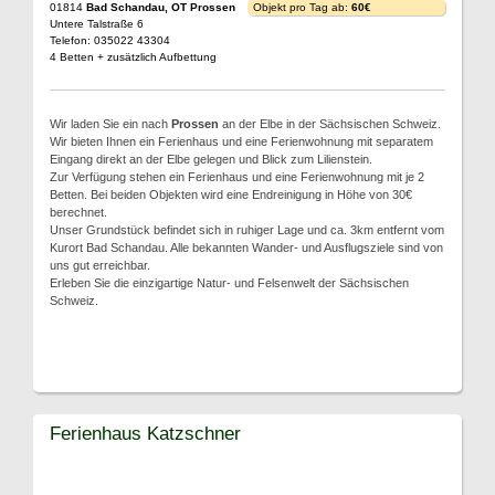
01814
Bad Schandau, OT Prossen
Objekt pro Tag ab:
60€
Untere Talstraße 6
Telefon: 035022 43304
4 Betten + zusätzlich Aufbettung
Wir laden Sie ein nach
Prossen
an der Elbe in der Sächsischen Schweiz.
Wir bieten Ihnen ein Ferienhaus und eine Ferienwohnung mit separatem
Eingang direkt an der Elbe gelegen und Blick zum Lilienstein.
Zur Verfügung stehen ein Ferienhaus und eine Ferienwohnung mit je 2
Betten. Bei beiden Objekten wird eine Endreinigung in Höhe von 30€
berechnet.
Unser Grundstück befindet sich in ruhiger Lage und ca. 3km entfernt vom
Kurort Bad Schandau. Alle bekannten Wander- und Ausflugsziele sind von
uns gut erreichbar.
Erleben Sie die einzigartige Natur- und Felsenwelt der Sächsischen
Schweiz.
Ferienhaus Katzschner