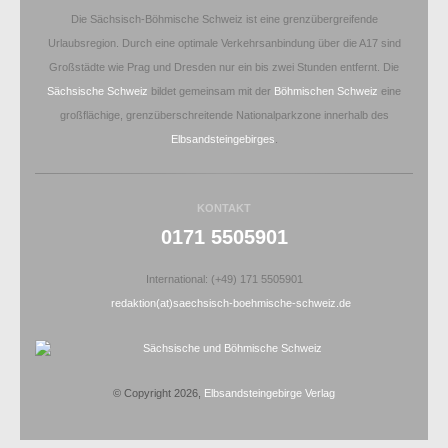
Die Sächsisch-Böhmische Schweiz ist eine grenzübergreifende
Urlaubsregion. Durch eine optimale Verkehrsanbindung über die A17 sind
Großstädte wie Prag und Dresden nur ein bis zwei Stunden entfernt. Die
Sächsische Schweiz
bildet gemeinsam mit der
Böhmischen Schweiz
eine
großflächige, grenzüberschreitende Nationalparkzone innerhalb des
Elbsandsteingebirges
.
KONTAKT
0171 5505901
International: (+49) 171 5505901
redaktion(at)saechsisch-boehmische-schweiz.de
© Copyright 2026,
Elbsandsteingebirge Verlag