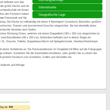
oß befindet sich das
die große Küche und ein
Internetseite
chlandschaft mit Smart-
. Aus den Fenstern haben
Geografische Lage
ner
Felsenwelt und Sie
tung. Die Küche ist vollständig mit einem 4-flammigem Ceranherd, Backofen, großem
rkocher, Toaster und ausreichend Geschirr eingerichtet. Sie hat ebenfalls einen
überdachte Veranda nach Süden.
mer Richtung Osten, welches mit einem Doppelbett (180 x 200 cm) eingerichtet ist.
zwei Einzelbetten (90 x 200 cm). Außerdem befindet sich in dieser Etage ein
 XL- Dusche, Toilette, Doppelwaschtisch mit Spiegelschrank, Handtuchheizkörper
 einem Schlafsofa an. Ein Panoramafenster im Ostgiebel mit Blick auf die Felsgruppe
 erleben. Genießen Sie die traumhaften Ausblicke, oder greifen Sie zu einem der
mit großem Esstisch zum Genießen, Grillen und Verweilen ein.
 Aufpreis auf Anfrage
 Tag ab:
55€