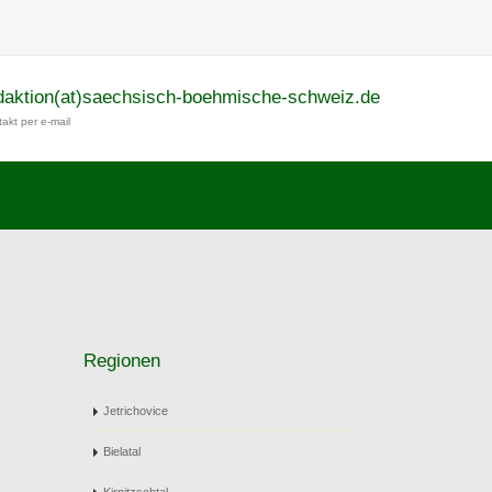
daktion(at)saechsisch-boehmische-schweiz.de
akt per e-mail
Regionen
Jetrichovice
Bielatal