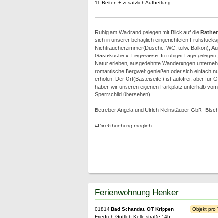
11 Betten + zusätzlich Aufbettung
Ruhig am Waldrand gelegen mit Blick auf die
Rathen
sich in unserer behaglich eingerichteten Frühstücks
Nichtraucherzimmer(Dusche, WC, teilw. Balkon), Au
Gästeküche u. Liegewiese. In ruhiger Lage gelegen,
Natur erleben, ausgedehnte Wanderungen unterneh
romantische Bergwelt genießen oder sich einfach nu
erholen. Der Ort(Basteiseite!) ist autofrei, aber für
haben wir unseren eigenen Parkplatz unterhalb vo
Sperrschild übersehen).
Betreiber Angela und Ulrich Kleinstäuber GbR- Bisc
#Direktbuchung möglich
Ferienwohnung Henker
01814
Bad Schandau OT Krippen
Objekt pro
Friedrich-Gottlob-Kellerstraße 14b