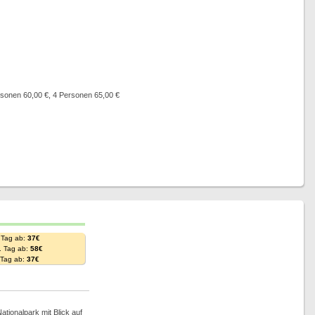
rsonen 60,00 €, 4 Personen 65,00 €
 Tag ab:
37€
. Tag ab:
58€
. Tag ab:
37€
ationalpark mit Blick auf