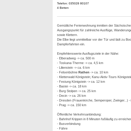
Telefon: 035028 80107
4 Betten
Gemütliche Ferienwohnung inmitten der Sächsische
Ausgangspunkt für zahlreiche Ausflüge, Wanderunge
sowie Klettern.
Die Elbe liegt unmittelbar vor der Tür und lädt zu Bo
Dampferfahrten ein.
Empfehlenswerte Ausflugsziele in der Nähe:
- Elberadweg -> ca. 500 m
- Toskana-Therme -> ca. 4,5 km
- Lilienstein -> ca. 6 km
- Felsenbühne
Rathen
-> ca. 10 km
- Kletterwald Königstein; Kanu-Aktiv-Tours Königstei
- Festung Königstein -> ca. 12 km
- Bastei -> ca. 18 km
- Burg Stolpen -> ca. 25 km
- Decin -> ca. 26 km
- Dresden (Frauenkirche, Semperoper, Zwinger...) -
- Prag -> ca. 150 km
Öffentliche Verkehrsanbindung:
- Bahnhof Krippen in 8 Minuten fußläufig zu erreich
- Busverbindung
- Fähre