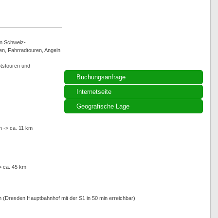
n Schweiz-
n, Fahrradtouren, Angeln
otstouren und
Buchungsanfrage
Internetseite
Geografische Lage
n -> ca. 11 km
> ca. 45 km
en (Dresden Hauptbahnhof mit der S1 in 50 min erreichbar)