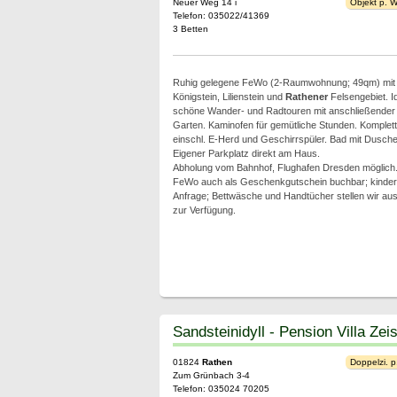
Neuer Weg 14 i
Objekt p. 
Telefon: 035022/41369
3 Betten
Ruhig gelegene FeWo (2-Raumwohnung; 49qm) mit B
Königstein, Lilienstein und
Rathener
Felsengebiet. I
schöne Wander- und Radtouren mit anschließender G
Garten. Kaminofen für gemütliche Stunden. Komplett
einschl. E-Herd und Geschirrspüler. Bad mit Dusc
Eigener Parkplatz direkt am Haus.
Abholung vom Bahnhof, Flughafen Dresden möglich
FeWo auch als Geschenkgutschein buchbar; kinderfr
Anfrage; Bettwäsche und Handtücher stellen wir au
zur Verfügung.
Sandsteinidyll - Pension Villa Zei
01824
Rathen
Doppelzi. p
Zum Grünbach 3-4
Telefon: 035024 70205