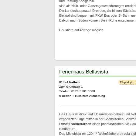
und Festung Königstein
sind als Halb- oder Ganztageswanderungen erreichb
Die Landeshauptstadt Dresden, die hintere Sächsi
Bielatal sind bequem mit PKW, Bus oder S- Bahn err
Balkon nach Süden können Sie in Ruhe entspannen
Haustiere auf Anfrage möglich.
Ferienhaus Bellavista
01824
Rathen
Objekt pro
Zum Grünbach 1
Telefon: 0176 5101 6688
6 Betten + zusätzlich Aufbettung
Das Haus ist direkt auf Elbsandstein gebaut und biet
exponierten Lage mitten in der Sächsischen Schwei
Ortsteil
Niederrathen
einen phantastischen Blick au
rundherum.
Das Mietobjekt mit 120 m² Wohnfläche erstreckt sich