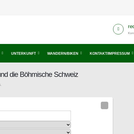
re
Kont
UNTERKUNFT
WANDERN/BIKEN
KONTAKT/IMPRESSUM
 und die Böhmische Schweiz
.