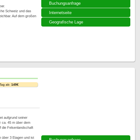
Buchungsanfrage
ar.
sche Schweiz und das
Internetseite
eichbar. Auf dem großen
.
Geografische Lage
 Tag ab:
149€
et aufgrund seiner
z ca. 45 m über dem
f die Felsenlandschaft
 über 3 Etagen und ist
Buchungsanfrage