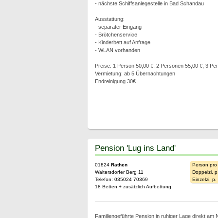
- nächste Schiffsanlegestelle in Bad Schandau
Ausstattung:
- separater Eingang
- Brötchenservice
- Kinderbett auf Anfrage
- WLAN vorhanden
Preise: 1 Person 50,00 €, 2 Personen 55,00 €, 3 Pe
Vermietung: ab 5 Übernachtungen
Endreinigung 30€
Pension 'Lug ins Land'
01824
Rathen
Person pro
Waltersdorfer Berg 11
Doppelzi. p
Telefon: 035024 70369
Einzelzi. p
18 Betten + zusätzlich Aufbettung
Familiengeführte Pension in ruhiger Lage direkt am N