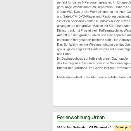
perfekt für bis zu 6 Personen geeignet. Im Erdgesch
geräumige Wohnzimmer mit separatem Essbereich, 
Gäste-WC. Das große Wohnzimmer ist mit einer Cou
und Satelit-TV, DVD-Player und Radio ausgestattet
Sie einen beeindruckenden Rundblick auf die
Rathe
gelangen auf den großen Balkon mit Süd-Ostausrich
Kühlschrank mit Frosteinheit, Kaffeemaschine, Wasse
Austritt auf den großen Balkon und eine separate 
Im ersten Obergeschoß befinden sich: Das Schlafzim
Das Schlafzimmer mit Westausrichtung verfügt über 
großzügiges Tageslicht-Badezimmer mit ebenerdiger
und Föhn.
Im Dachgeschoss schließt sich unser Dachstudio mit
des Gamrig lässt Sie unvergessliche Sonnenaufgänge
Bücher der Bibliothek. Im Garten lädt die Terrasse 
Mindestaufenthalt 5 Nächte - kürzere Aufenthalte mit
Ferienwohnung Urban
01814
Bad Schandau, OT Waltersdorf
Objekt pro