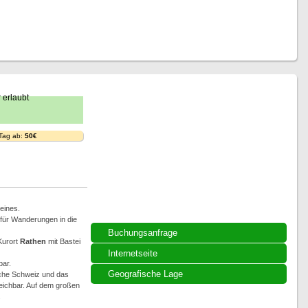
 Tag ab:
50€
eines.
für Wanderungen in die
Buchungsanfrage
Kurort
Rathen
mit Bastei
Internetseite
ar.
Geografische Lage
sche Schweiz und das
eichbar. Auf dem großen
.