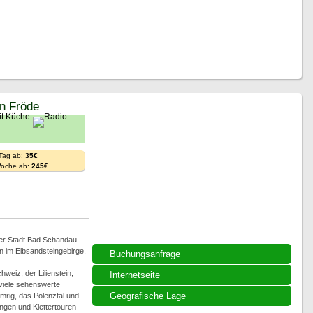
in Fröde
 Tag ab:
35€
Woche ab:
245€
der Stadt Bad Schandau.
en im Elbsandsteingebirge,
Buchungsanfrage
weiz, der Lilienstein,
Internetseite
 viele sehenswerte
Geografische Lage
mrig, das Polenztal und
ngen und Klettertouren