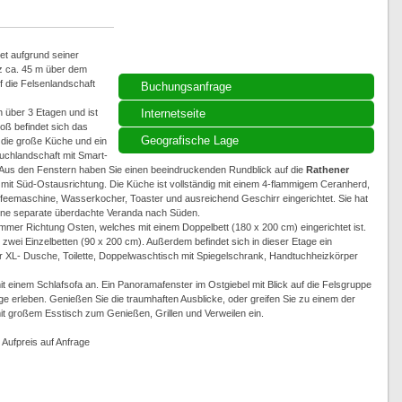
et aufgrund seiner
z ca. 45 m über dem
f die Felsenlandschaft
Buchungsanfrage
 über 3 Etagen und ist
Internetseite
oß befindet sich das
Geografische Lage
die große Küche und ein
chlandschaft mit Smart-
. Aus den Fenstern haben Sie einen beeindruckenden Rundblick auf die
Rathener
mit Süd-Ostausrichtung. Die Küche ist vollständig mit einem 4-flammigem Ceranherd,
feemaschine, Wasserkocher, Toaster und ausreichend Geschirr eingerichtet. Sie hat
 eine separate überdachte Veranda nach Süden.
mer Richtung Osten, welches mit einem Doppelbett (180 x 200 cm) eingerichtet ist.
zwei Einzelbetten (90 x 200 cm). Außerdem befindet sich in dieser Etage ein
 XL- Dusche, Toilette, Doppelwaschtisch mit Spiegelschrank, Handtuchheizkörper
 einem Schlafsofa an. Ein Panoramafenster im Ostgiebel mit Blick auf die Felsgruppe
 erleben. Genießen Sie die traumhaften Ausblicke, oder greifen Sie zu einem der
mit großem Esstisch zum Genießen, Grillen und Verweilen ein.
 Aufpreis auf Anfrage