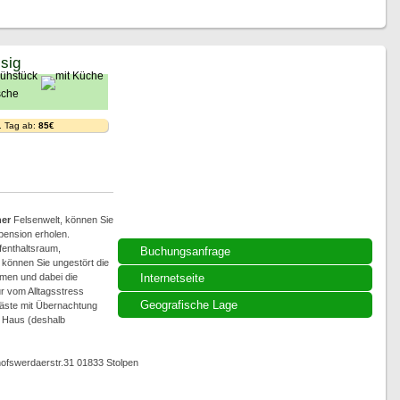
ssig
. Tag ab:
85€
er
Felsenwelt, können Sie
pension erholen.
fenthaltsraum,
Buchungsanfrage
 können Sie ungestört die
men und dabei die
Internetseite
r vom Alltagsstress
Geografische Lage
 Gäste mit Übernachtung
m Haus (deshalb
hofswerdaerstr.31 01833 Stolpen