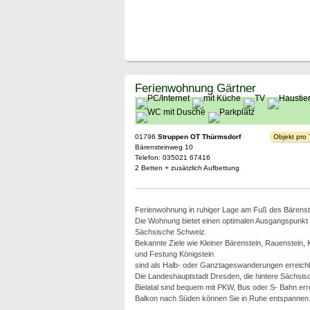
Ferienwohnung Gärtner
01796
Struppen OT Thürmsdorf
Objekt pro
Bärensteinweg 10
Telefon: 035021 67416
2 Betten + zusätzlich Aufbettung
Ferienwohnung in ruhiger Lage am Fuß des Bärenst
Die Wohnung bietet einen optimalen Ausgangspunkt 
Sächsische Schweiz.
Bekannte Ziele wie Kleiner Bärenstein, Rauenstein, 
und Festung Königstein
sind als Halb- oder Ganztageswanderungen erreichb
Die Landeshauptstadt Dresden, die hintere Sächsi
Bielatal sind bequem mit PKW, Bus oder S- Bahn err
Balkon nach Süden können Sie in Ruhe entspannen