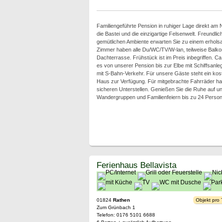
Familiengeführte Pension in ruhiger Lage direkt am N
die Bastei und die einzigartige Felsenwelt. Freundli
gemütlichen Ambiente erwarten Sie zu einem erhol
Zimmer haben alle Du/WC/TV/W-lan, teilweise Balk
Dachterrasse. Frühstück ist im Preis inbegriffen. C
es von unserer Pension bis zur Elbe mit Schiffsanle
mit S-Bahn-Verkehr. Für unsere Gäste steht ein kos
Haus zur Verfügung. Für mitgebrachte Fahrräder h
sicheren Unterstellen. Genießen Sie die Ruhe auf u
Wandergruppen und Familienfeiern bis zu 24 Person
Ferienhaus Bellavista
01824
Rathen
Objekt pro
Zum Grünbach 1
Telefon: 0176 5101 6688