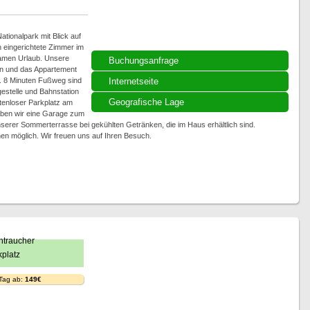
ationalpark mit Blick auf
ch eingerichtete Zimmer im
samen Urlaub. Unsere
Buchungsanfrage
on und das Appartement
a. 8 Minuten Fußweg sind
Internetseite
gestelle und Bahnstation
Geografische Lage
tenloser Parkplatz am
aben wir eine Garage zum
nserer Sommerterrasse bei gekühlten Getränken, die im Haus erhältlich sind.
en möglich. Wir freuen uns auf Ihren Besuch.
 Tag ab:
149€