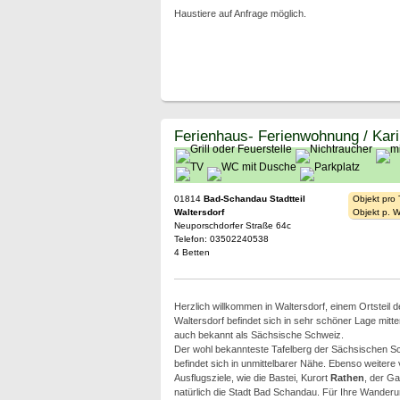
Haustiere auf Anfrage möglich.
Ferienhaus- Ferienwohnung / Kar
01814
Bad-Schandau Stadtteil
Objekt pro
Waltersdorf
Objekt p. 
Neuporschdorfer Straße 64c
Telefon: 03502240538
4 Betten
Herzlich willkommen in Waltersdorf, einem Ortsteil 
Waltersdorf befindet sich in sehr schöner Lage mitt
auch bekannt als Sächsische Schweiz.
Der wohl bekannteste Tafelberg der Sächsischen Sch
befindet sich in unmittelbarer Nähe. Ebenso weitere
Ausflugsziele, wie die Bastei, Kurort
Rathen
, der Ga
natürlich die Stadt Bad Schandau. Für Ihre Wanderu