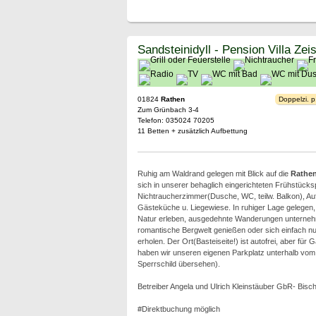
Sandsteinidyll - Pension Villa Zei
01824
Rathen
Doppelzi. p
Zum Grünbach 3-4
Telefon: 035024 70205
11 Betten + zusätzlich Aufbettung
Ruhig am Waldrand gelegen mit Blick auf die
Rathen
sich in unserer behaglich eingerichteten Frühstücks
Nichtraucherzimmer(Dusche, WC, teilw. Balkon), Au
Gästeküche u. Liegewiese. In ruhiger Lage gelegen,
Natur erleben, ausgedehnte Wanderungen unterneh
romantische Bergwelt genießen oder sich einfach nu
erholen. Der Ort(Basteiseite!) ist autofrei, aber für
haben wir unseren eigenen Parkplatz unterhalb vo
Sperrschild übersehen).
Betreiber Angela und Ulrich Kleinstäuber GbR- Bisc
#Direktbuchung möglich