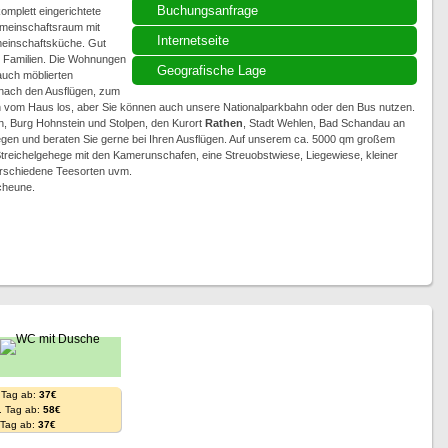
Buchungsanfrage
omplett eingerichtete
meinschaftsraum mit
Internetseite
einschaftsküche. Gut
e Familien. Die Wohnungen
Geografische Lage
auch möblierten
nach den Ausflügen, zum
om Haus los, aber Sie können auch unsere Nationalparkbahn oder den Bus nutzen.
in, Burg Hohnstein und Stolpen, den Kurort
Rathen
, Stadt Wehlen, Bad Schandau an
liegen und beraten Sie gerne bei Ihren Ausflügen. Auf unserem ca. 5000 qm großem
 Streichelgehege mit den Kamerunschafen, eine Streuobstwiese, Liegewiese, kleiner
verschiedene Teesorten uvm.
cheune.
 Tag ab:
37€
. Tag ab:
58€
. Tag ab:
37€