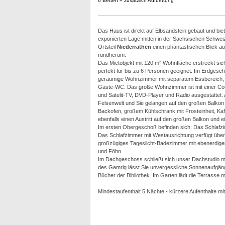
6 Betten + zusätzlich Aufbettung
Das Haus ist direkt auf Elbsandstein gebaut und biet
exponierten Lage mitten in der Sächsischen Schwei
Ortsteil
Niederrathen
einen phantastischen Blick au
rundherum.
Das Mietobjekt mit 120 m² Wohnfläche erstreckt sich
perfekt für bis zu 6 Personen geeignet. Im Erdgesch
geräumige Wohnzimmer mit separatem Essbereich, 
Gäste-WC. Das große Wohnzimmer ist mit einer Cou
und Satelit-TV, DVD-Player und Radio ausgestattet
Felsenwelt und Sie gelangen auf den großen Balkon 
Backofen, großem Kühlschrank mit Frosteinheit, Kaf
ebenfalls einen Austritt auf den großen Balkon und
Im ersten Obergeschoß befinden sich: Das Schlafzim
Das Schlafzimmer mit Westausrichtung verfügt über 
großzügiges Tageslicht-Badezimmer mit ebenerdiger
und Föhn.
Im Dachgeschoss schließt sich unser Dachstudio mit
des Gamrig lässt Sie unvergessliche Sonnenaufgänge
Bücher der Bibliothek. Im Garten lädt die Terrasse 
Mindestaufenthalt 5 Nächte - kürzere Aufenthalte mit