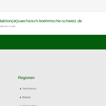
daktion(at)saechsisch-boehmische-schweiz.de
akt per e-mail
Regionen
Jetrichovice
Bielatal