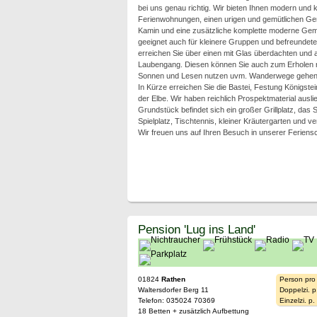
bei uns genau richtig. Wir bieten Ihnen modern und k
Ferienwohnungen, einen urigen und gemütlichen Ge
Kamin und eine zusätzliche komplette moderne Gem
geeignet auch für kleinere Gruppen und befreundet
erreichen Sie über einen mit Glas überdachten und 
Laubengang. Diesen können Sie auch zum Erholen 
Sonnen und Lesen nutzen uvm. Wanderwege gehen v
In Kürze erreichen Sie die Bastei, Festung Königste
der Elbe. Wir haben reichlich Prospektmaterial aus
Grundstück befindet sich ein großer Grillplatz, das
Spielplatz, Tischtennis, kleiner Kräutergarten und 
Wir freuen uns auf Ihren Besuch in unserer Feriens
Pension 'Lug ins Land'
01824
Rathen
Person pro
Waltersdorfer Berg 11
Doppelzi. p
Telefon: 035024 70369
Einzelzi. p
18 Betten + zusätzlich Aufbettung