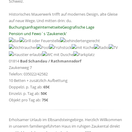
Schweiz.
Historisches Mauerwerk trifft auf modernes Design, alte Gleise
auf neue Wege. Und mitten drin: du.
Buchungsanfrage
Internetseite
Geografische Lage
Pension und Fewo`s 'Zaukeneck'
01814
Bad Schandau / Rathmannsdorf
Zaukenweg 7
Telefon: 035022/42582
10 Betten + zusätzlich Aufbettung
Doppelzi. p. Tag ab:
65€
Einzelzi. p. Tag ab:
50€
Objekt pro Tag ab:
75€
Erholsamer Urlaub im Elbsandsteingebirge. Herzlich Willkommen
in unserem familiengeführten Haus im ruhigen Zaukental direkt