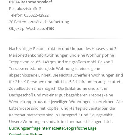
01814
Rathmannsdorf
Pestalozzistraße 5
Telefon: 035022-42922
20 Betten + zusätzlich Aufbettung
Objekt p. Woche ab:
416€
Nach völliger Rekonstruktion und Umbau des Hauses sind 3
Maisonettenkomfortwohnungen und eine Wohnung ohne
Treppe von ca. 65 -148 qm und mit großem möbl. Balkon 7
Terrasse entstanden. Jede Wohnung ist eine eigene
abgeschlossene Einheit. Die Nichtraucherferienwohnungen sind
für 2 bis 9 Personen und mit 1 bis 5 Schlafräumen ausgestattet.
Zustellbetten sind möglich. Die Schlafräume sind z. T. im
Dachgeschoß und mit einer gut begehbaren Treppe (keine
Wendeltreppe) aus der jeweiligen Wohnungen zu erreichen. Alle
Lattenroste sind mit Kopfteil und Härtegrad verstellbar, die
Kaltschaumatratzen sind in Härtegrad 2 und 3 ausgewählt.
Unsere Wohnungen sind alle im Landhausstil eingerichtet.
Buchungsanfrage
Internetseite
Geografische Lage
Ferienhaus Richter