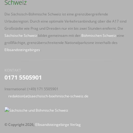
Schweiz
Die Sächsisch-Böhmische Schweiz ist eine grenzübergreifende
Urlaubsregion. Durch eine optimale Verkehrsanbindung über die A17 sind
Großstädte wie Prag und Dresden nur ein bis zwei Stunden entfernt. Die
Sächsische Schweiz
bildet gemeinsam mit der
Böhmischen Schweiz
eine
großflächige, grenzüberschreitende Nationalparkzone innerhalb des
Elbsandsteingebirges
.
KONTAKT
0171 5505901
International: (+49) 171 5505901
redaktion(at)saechsisch-boehmische-schweiz.de
© Copyright 2026,
Elbsandsteingebirge Verlag