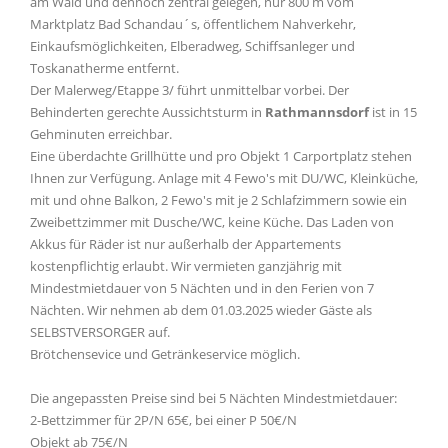
am Wald und dennoch zentral gelegen, nur 800 m vom
Marktplatz Bad Schandau´s, öffentlichem Nahverkehr,
Einkaufsmöglichkeiten, Elberadweg, Schiffsanleger und
Toskanatherme entfernt.
Der Malerweg/Etappe 3/ führt unmittelbar vorbei. Der
Behinderten gerechte Aussichtsturm in
Rathmannsdorf
ist in 15
Gehminuten erreichbar.
Eine überdachte Grillhütte und pro Objekt 1 Carportplatz stehen
Ihnen zur Verfügung. Anlage mit 4 Fewo's mit DU/WC, Kleinküche,
mit und ohne Balkon, 2 Fewo's mit je 2 Schlafzimmern sowie ein
Zweibettzimmer mit Dusche/WC, keine Küche. Das Laden von
Akkus für Räder ist nur außerhalb der Appartements
kostenpflichtig erlaubt. Wir vermieten ganzjährig mit
Mindestmietdauer von 5 Nächten und in den Ferien von 7
Nächten. Wir nehmen ab dem 01.03.2025 wieder Gäste als
SELBSTVERSORGER auf.
Brötchensevice und Getränkeservice möglich.
Die angepassten Preise sind bei 5 Nächten Mindestmietdauer:
2-Bettzimmer für 2P/N 65€, bei einer P 50€/N
Objekt ab 75€/N