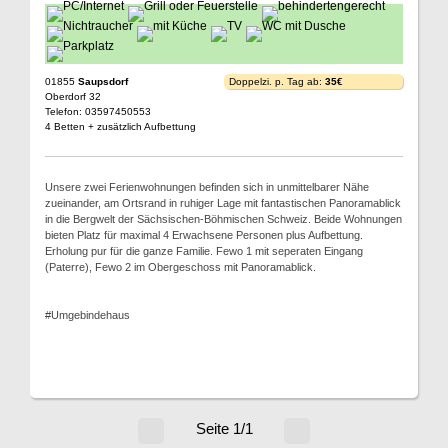
01855
Saupsdorf
Doppelzi. p. Tag ab:
35€
Oberdorf 32
Telefon: 03597450553
4 Betten + zusätzlich Aufbettung
Unsere zwei Ferienwohnungen befinden sich in unmittelbarer Nähe
zueinander, am Ortsrand in ruhiger Lage mit fantastischen Panoramablick
in die Bergwelt der Sächsischen-Böhmischen Schweiz. Beide Wohnungen
bieten Platz für maximal 4 Erwachsene Personen plus Aufbettung.
Erholung pur für die ganze Familie. Fewo 1 mit seperaten Eingang
(Paterre), Fewo 2 im Obergeschoss mit Panoramablick.
#Umgebindehaus
Seite 1/1