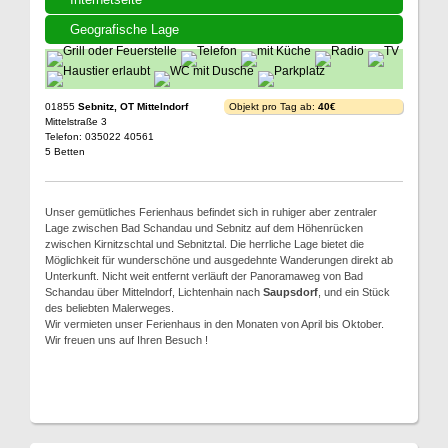
Geografische Lage
01855
Sebnitz, OT Mittelndorf
Objekt pro Tag ab:
40€
Mittelstraße 3
Telefon: 035022 40561
5 Betten
Unser gemütliches Ferienhaus befindet sich in ruhiger aber zentraler
Lage zwischen Bad Schandau und Sebnitz auf dem Höhenrücken
zwischen Kirnitzschtal und Sebnitztal. Die herrliche Lage bietet die
Möglichkeit für wunderschöne und ausgedehnte Wanderungen direkt ab
Unterkunft. Nicht weit entfernt verläuft der Panoramaweg von Bad
Schandau über Mittelndorf, Lichtenhain nach
Saupsdorf
, und ein Stück
des beliebten Malerweges.
Wir vermieten unser Ferienhaus in den Monaten von April bis Oktober.
Wir freuen uns auf Ihren Besuch !