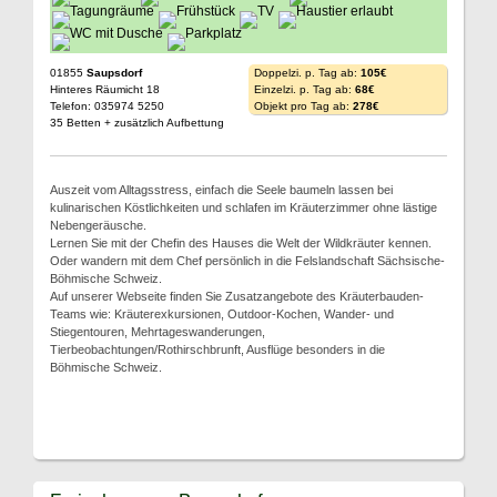
01855
Saupsdorf
Doppelzi. p. Tag ab:
105€
Hinteres Räumicht 18
Einzelzi. p. Tag ab:
68€
Telefon: 035974 5250
Objekt pro Tag ab:
278€
35 Betten + zusätzlich Aufbettung
Auszeit vom Alltagsstress, einfach die Seele baumeln lassen bei
kulinarischen Köstlichkeiten und schlafen im Kräuterzimmer ohne lästige
Nebengeräusche.
Lernen Sie mit der Chefin des Hauses die Welt der Wildkräuter kennen.
Oder wandern mit dem Chef persönlich in die Felslandschaft Sächsische-
Böhmische Schweiz.
Auf unserer Webseite finden Sie Zusatzangebote des Kräuterbauden-
Teams wie: Kräuterexkursionen, Outdoor-Kochen, Wander- und
Stiegentouren, Mehrtageswanderungen,
Tierbeobachtungen/Rothirschbrunft, Ausflüge besonders in die
Böhmische Schweiz.