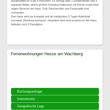
ausgestattet für 6 bis 8 Personen. Es verfügt über 3 Schlafzimmer und 3
separate Bäder, einem großen Gemeinschaftsraum mit Küche sowie einer
urigen Sitzecke am Haus. Grill, Räucherofen und Feuerstelle sind
vorhanden.
Das Haus wird nur komplett und ab mindestens 5 Tagen Aufenthalt
vermietet (Nichtraucherhaus). Haustiere sind nicht erwünscht. Am Haus
befinden sich 3 Parkplätze.
Ferienwohnungen Hesse am Wachberg
Buchungsanfrage
Internetseite
Geografische Lage