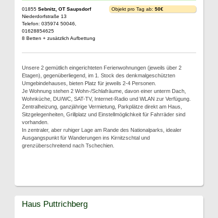
01855
Sebnitz, OT Saupsdorf
Objekt pro Tag ab:
50€
Niederdorfstraße 13
Telefon: 035974 50046,
01628854625
8 Betten + zusätzlich Aufbettung
Unsere 2 gemütlich eingerichteten Ferienwohnungen (jeweils über 2
Etagen), gegenüberliegend, im 1. Stock des denkmalgeschützten
Umgebindehauses, bieten Platz für jeweils 2-4 Personen.
Je Wohnung stehen 2 Wohn-/Schlafräume, davon einer unterm Dach,
Wohnküche, DU/WC, SAT-TV, Internet-Radio und WLAN zur Verfügung.
Zentralheizung, ganzjährige Vermietung, Parkplätze direkt am Haus,
Sitzgelegenheiten, Grillplatz und Einstellmöglichkeit für Fahrräder sind
vorhanden.
In zentraler, aber ruhiger Lage am Rande des Nationalparks, idealer
Ausgangspunkt für Wanderungen ins Kirnitzschtal und
grenzüberschreitend nach Tschechien.
Haus Puttrichberg