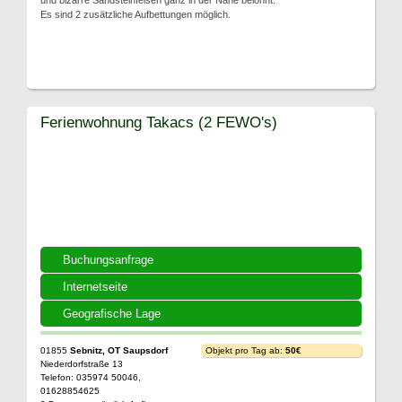
und bizarre Sandsteinfelsen ganz in der Nähe belohnt.
Es sind 2 zusätzliche Aufbettungen möglich.
Ferienwohnung Takacs (2 FEWO's)
Buchungsanfrage
Internetseite
Geografische Lage
01855
Sebnitz, OT Saupsdorf
Objekt pro Tag ab:
50€
Niederdorfstraße 13
Telefon: 035974 50046,
01628854625