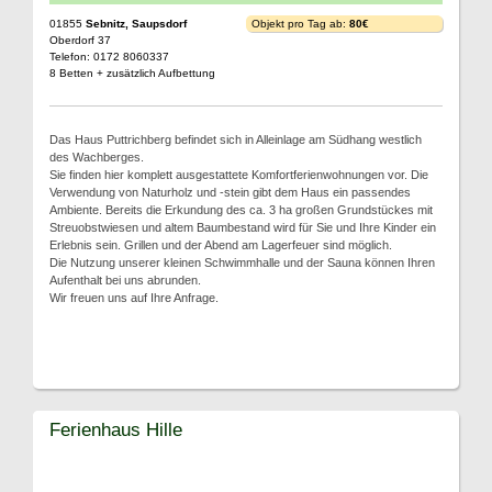
01855
Sebnitz, Saupsdorf
Objekt pro Tag ab:
80€
Oberdorf 37
Telefon: 0172 8060337
8 Betten + zusätzlich Aufbettung
Das Haus Puttrichberg befindet sich in Alleinlage am Südhang westlich
des Wachberges.
Sie finden hier komplett ausgestattete Komfortferienwohnungen vor. Die
Verwendung von Naturholz und -stein gibt dem Haus ein passendes
Ambiente. Bereits die Erkundung des ca. 3 ha großen Grundstückes mit
Streuobstwiesen und altem Baumbestand wird für Sie und Ihre Kinder ein
Erlebnis sein. Grillen und der Abend am Lagerfeuer sind möglich.
Die Nutzung unserer kleinen Schwimmhalle und der Sauna können Ihren
Aufenthalt bei uns abrunden.
Wir freuen uns auf Ihre Anfrage.
Ferienhaus Hille