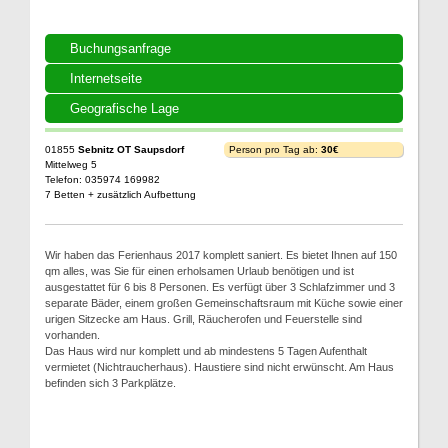
Buchungsanfrage
Internetseite
Geografische Lage
01855
Sebnitz OT Saupsdorf
Person pro Tag ab:
30€
Mittelweg 5
Telefon: 035974 169982
7 Betten + zusätzlich Aufbettung
Wir haben das Ferienhaus 2017 komplett saniert. Es bietet Ihnen auf 150
qm alles, was Sie für einen erholsamen Urlaub benötigen und ist
ausgestattet für 6 bis 8 Personen. Es verfügt über 3 Schlafzimmer und 3
separate Bäder, einem großen Gemeinschaftsraum mit Küche sowie einer
urigen Sitzecke am Haus. Grill, Räucherofen und Feuerstelle sind
vorhanden.
Das Haus wird nur komplett und ab mindestens 5 Tagen Aufenthalt
vermietet (Nichtraucherhaus). Haustiere sind nicht erwünscht. Am Haus
befinden sich 3 Parkplätze.