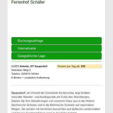
Ferienhof Schäfer
Buchungsanfrage
Internetseite
Geografische Lage
01855
Sebnitz, OT Saupsdorf
Person pro Tag ab:
25€
Sebnitzer Weg 2
Telefon: 035974 50544
6 Betten + zusätzlich Aufbettung
Saupsdorf
, ein Ortsteil der Gemeinde Kirnitzschtal, liegt inmitten
reizvoller Wander- und Ausflugsziele am Fuße des Wachberges.
Starten Sie Ihre Wanderungen von unserem Haus aus in die Hintere
Sächsische Schweiz und in die Böhmische Schweiz auf naturnahen
Wegen. Sie werden mit herrlichen Aussichten auf idyllische Landschaften