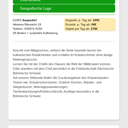
Geografische Lage
01855
Saupsdorf
Doppelzi. p. Tag ab:
105€
Hinteres Räumicht 18
Einzelzi. p. Tag ab:
68€
Telefon: 035974 5250
Objekt pro Tag ab:
278€
35 Betten + zusätzlich Aufbettung
Auszeit vom Alltagsstress, einfach die Seele baumeln lassen bei
kulinarischen Köstlichkeiten und schlafen im Kräuterzimmer ohne lästige
Nebengeräusche.
Lernen Sie mit der Chefin des Hauses die Welt der Wildkräuter kennen.
Oder wandern mit dem Chef persönlich in die Felslandschaft Sächsische-
Böhmische Schweiz.
Auf unserer Webseite finden Sie Zusatzangebote des Kräuterbauden-
Teams wie: Kräuterexkursionen, Outdoor-Kochen, Wander- und
Stiegentouren, Mehrtageswanderungen,
Tierbeobachtungen/Rothirschbrunft, Ausflüge besonders in die
Böhmische Schweiz.