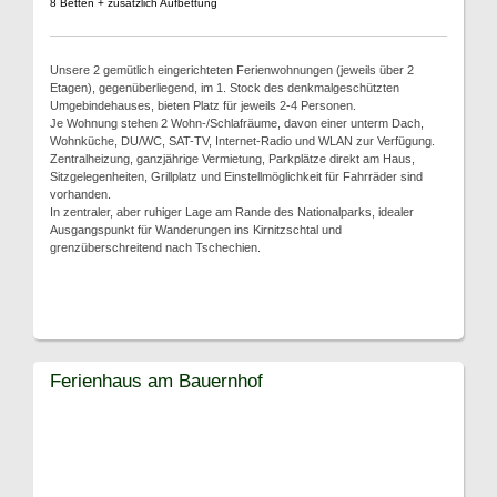
8 Betten + zusätzlich Aufbettung
Unsere 2 gemütlich eingerichteten Ferienwohnungen (jeweils über 2
Etagen), gegenüberliegend, im 1. Stock des denkmalgeschützten
Umgebindehauses, bieten Platz für jeweils 2-4 Personen.
Je Wohnung stehen 2 Wohn-/Schlafräume, davon einer unterm Dach,
Wohnküche, DU/WC, SAT-TV, Internet-Radio und WLAN zur Verfügung.
Zentralheizung, ganzjährige Vermietung, Parkplätze direkt am Haus,
Sitzgelegenheiten, Grillplatz und Einstellmöglichkeit für Fahrräder sind
vorhanden.
In zentraler, aber ruhiger Lage am Rande des Nationalparks, idealer
Ausgangspunkt für Wanderungen ins Kirnitzschtal und
grenzüberschreitend nach Tschechien.
Ferienhaus am Bauernhof