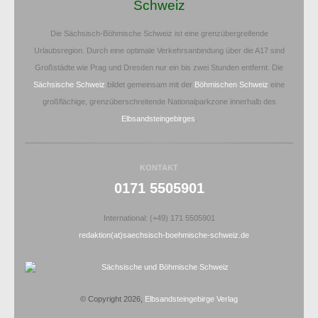
Schweiz
Die Sächsisch-Böhmische Schweiz ist eine grenzübergreifende
Urlaubsregion. Durch eine optimale Verkehrsanbindung über die A17 sind
Großstädte wie Prag und Dresden nur ein bis zwei Stunden entfernt. Die
Sächsische Schweiz
bildet gemeinsam mit der
Böhmischen Schweiz
eine
großflächige, grenzüberschreitende Nationalparkzone innerhalb des
Elbsandsteingebirges
.
KONTAKT
0171 5505901
International: (+49) 171 5505901
redaktion(at)saechsisch-boehmische-schweiz.de
© Copyright 2026,
Elbsandsteingebirge Verlag