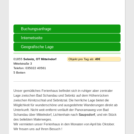
Buchungsanfrage
Internetseite
Geografische Lage
01855
Sebnitz, OT Mittelndorf
Objekt pro Tag ab:
40€
Mittelstraße 3
Telefon: 035022 40561
5 Betten
Unser gemütliches Ferienhaus befindet sich in ruhiger aber zentraler
Lage zwischen Bad Schandau und Sebnitz auf dem Höhenrücken
zwischen Kirnitzschtal und Sebnitztal. Die herrliche Lage bietet die
Möglichkeit für wunderschöne und ausgedehnte Wanderungen direkt ab
Unterkunft. Nicht weit entfernt verläuft der Panoramaweg von Bad
Schandau über Mittelndorf, Lichtenhain nach
Saupsdorf
, und ein Stück
des beliebten Malerweges.
Wir vermieten unser Ferienhaus in den Monaten von April bis Oktober.
Wir freuen uns auf Ihren Besuch !