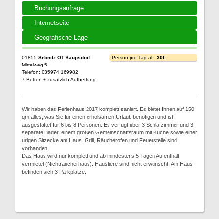
Buchungsanfrage
Internetseite
Geografische Lage
01855
Sebnitz OT Saupsdorf
Person pro Tag ab:
30€
Mittelweg 5
Telefon: 035974 169982
7 Betten + zusätzlich Aufbettung
Wir haben das Ferienhaus 2017 komplett saniert. Es bietet Ihnen auf 150
qm alles, was Sie für einen erholsamen Urlaub benötigen und ist
ausgestattet für 6 bis 8 Personen. Es verfügt über 3 Schlafzimmer und 3
separate Bäder, einem großen Gemeinschaftsraum mit Küche sowie einer
urigen Sitzecke am Haus. Grill, Räucherofen und Feuerstelle sind
vorhanden.
Das Haus wird nur komplett und ab mindestens 5 Tagen Aufenthalt
vermietet (Nichtraucherhaus). Haustiere sind nicht erwünscht. Am Haus
befinden sich 3 Parkplätze.