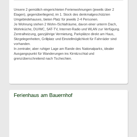
Unsere 2 gemütlich eingerichteten Ferienwohnungen (jeweils über 2
Etagen), gegenüberliegend, im 1. Stock des denkmalgeschützten
Umgebindehauses, bieten Platz für jeweils 2-4 Personen.
Je Wohnung stehen 2 Wohn-/Schlafräume, davon einer unterm Dach,
Wohnküche, DU/WC, SAT-TV, Internet-Radio und WLAN zur Verfügung.
Zentralheizung, ganzjährige Vermietung, Parkplätze direkt am Haus,
Sitzgelegenheiten, Grillplatz und Einstellmöglichkeit für Fahrräder sind
vorhanden.
In zentraler, aber ruhiger Lage am Rande des Nationalparks, idealer
Ausgangspunkt für Wanderungen ins Kirnitzschtal und
grenzüberschreitend nach Tschechien.
Ferienhaus am Bauernhof