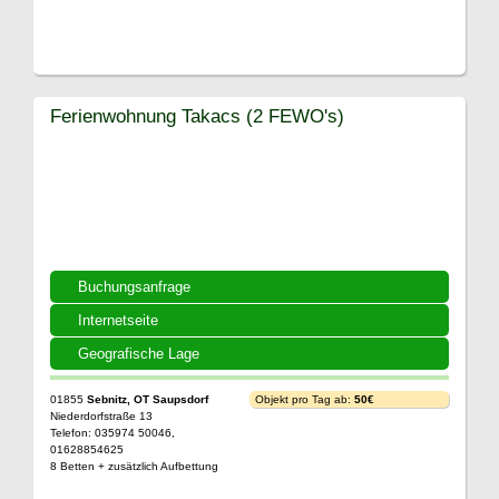
Ferienwohnung Takacs (2 FEWO's)
Buchungsanfrage
Internetseite
Geografische Lage
01855
Sebnitz, OT Saupsdorf
Objekt pro Tag ab:
50€
Niederdorfstraße 13
Telefon: 035974 50046,
01628854625
8 Betten + zusätzlich Aufbettung