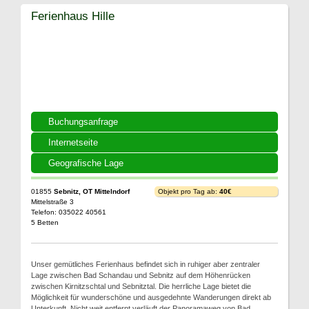
Ferienhaus Hille
Buchungsanfrage
Internetseite
Geografische Lage
01855
Sebnitz, OT Mittelndorf
Objekt pro Tag ab:
40€
Mittelstraße 3
Telefon: 035022 40561
5 Betten
Unser gemütliches Ferienhaus befindet sich in ruhiger aber zentraler
Lage zwischen Bad Schandau und Sebnitz auf dem Höhenrücken
zwischen Kirnitzschtal und Sebnitztal. Die herrliche Lage bietet die
Möglichkeit für wunderschöne und ausgedehnte Wanderungen direkt ab
Unterkunft. Nicht weit entfernt verläuft der Panoramaweg von Bad