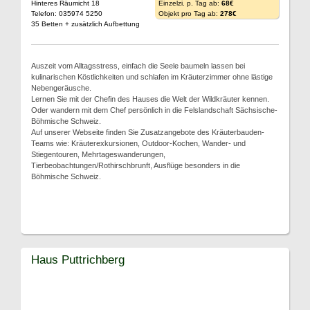
Hinteres Räumicht 18
Einzelzi. p. Tag ab:
68€
Telefon: 035974 5250
Objekt pro Tag ab:
278€
35 Betten + zusätzlich Aufbettung
Auszeit vom Alltagsstress, einfach die Seele baumeln lassen bei
kulinarischen Köstlichkeiten und schlafen im Kräuterzimmer ohne lästige
Nebengeräusche.
Lernen Sie mit der Chefin des Hauses die Welt der Wildkräuter kennen.
Oder wandern mit dem Chef persönlich in die Felslandschaft Sächsische-
Böhmische Schweiz.
Auf unserer Webseite finden Sie Zusatzangebote des Kräuterbauden-
Teams wie: Kräuterexkursionen, Outdoor-Kochen, Wander- und
Stiegentouren, Mehrtageswanderungen,
Tierbeobachtungen/Rothirschbrunft, Ausflüge besonders in die
Böhmische Schweiz.
Haus Puttrichberg