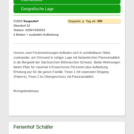
Geografische Lage
01855
Saupsdorf
Doppelzi. p. Tag ab:
35€
Oberdorf 32
Telefon: 03597450553
4 Betten + zusätzlich Aufbettung
Unsere zwei Ferienwohnungen befinden sich in unmittelbarer Nähe
zueinander, am Ortsrand in ruhiger Lage mit fantastischen Panoramablick
in die Bergwelt der Sächsischen-Böhmischen Schweiz. Beide Wohnungen
bieten Platz für maximal 4 Erwachsene Personen plus Aufbettung.
Erholung pur für die ganze Familie. Fewo 1 mit seperaten Eingang
(Paterre), Fewo 2 im Obergeschoss mit Panoramablick.
#Umgebindehaus
Ferienhof Schäfer