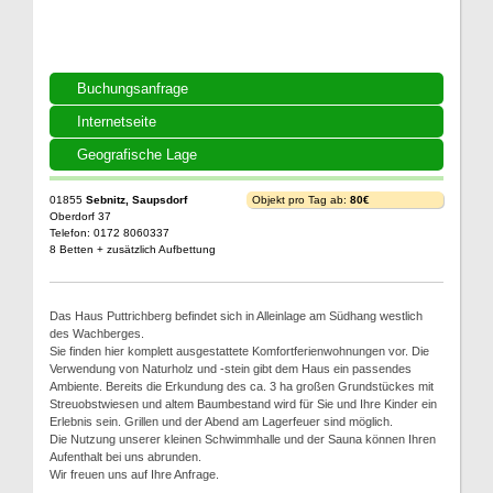
Buchungsanfrage
Internetseite
Geografische Lage
01855
Sebnitz, Saupsdorf
Objekt pro Tag ab:
80€
Oberdorf 37
Telefon: 0172 8060337
8 Betten + zusätzlich Aufbettung
Das Haus Puttrichberg befindet sich in Alleinlage am Südhang westlich
des Wachberges.
Sie finden hier komplett ausgestattete Komfortferienwohnungen vor. Die
Verwendung von Naturholz und -stein gibt dem Haus ein passendes
Ambiente. Bereits die Erkundung des ca. 3 ha großen Grundstückes mit
Streuobstwiesen und altem Baumbestand wird für Sie und Ihre Kinder ein
Erlebnis sein. Grillen und der Abend am Lagerfeuer sind möglich.
Die Nutzung unserer kleinen Schwimmhalle und der Sauna können Ihren
Aufenthalt bei uns abrunden.
Wir freuen uns auf Ihre Anfrage.