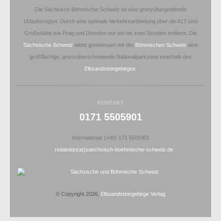
Die Sächsisch-Böhmische Schweiz ist eine grenzübergreifende
Urlaubsregion. Durch eine optimale Verkehrsanbindung über die A17 sind
Großstädte wie Prag und Dresden nur ein bis zwei Stunden entfernt. Die
Sächsische Schweiz
bildet gemeinsam mit der
Böhmischen Schweiz
eine
großflächige, grenzüberschreitende Nationalparkzone innerhalb des
Elbsandsteingebirges
.
KONTAKT
0171 5505901
International: (+49) 171 5505901
redaktion(at)saechsisch-boehmische-schweiz.de
© Copyright 2026,
Elbsandsteingebirge Verlag