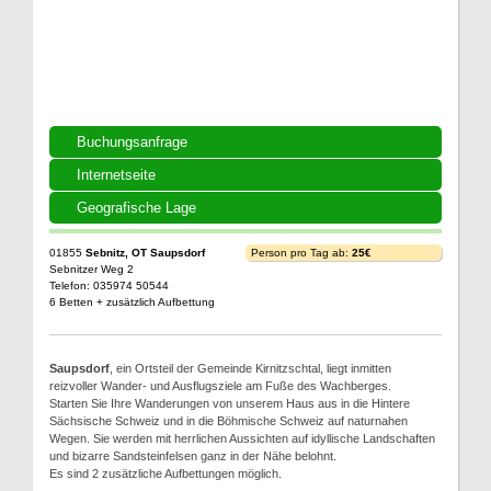
Buchungsanfrage
Internetseite
Geografische Lage
01855
Sebnitz, OT Saupsdorf
Person pro Tag ab:
25€
Sebnitzer Weg 2
Telefon: 035974 50544
6 Betten + zusätzlich Aufbettung
Saupsdorf
, ein Ortsteil der Gemeinde Kirnitzschtal, liegt inmitten
reizvoller Wander- und Ausflugsziele am Fuße des Wachberges.
Starten Sie Ihre Wanderungen von unserem Haus aus in die Hintere
Sächsische Schweiz und in die Böhmische Schweiz auf naturnahen
Wegen. Sie werden mit herrlichen Aussichten auf idyllische Landschaften
und bizarre Sandsteinfelsen ganz in der Nähe belohnt.
Es sind 2 zusätzliche Aufbettungen möglich.