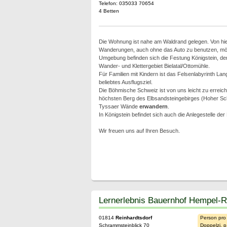
Telefon: 035033 70654
4 Betten
Die Wohnung ist nahe am Waldrand gelegen. Von hi
Wanderungen, auch ohne das Auto zu benutzen, mög
Umgebung befinden sich die Festung Königstein, der
Wander- und Klettergebiet Bielatal/Ottomühle.
Für Familien mit Kindern ist das Felsenlabyrinth La
beliebtes Ausflugsziel.
Die Böhmische Schweiz ist von uns leicht zu erreich
höchsten Berg des Elbsandsteingebirges (Hoher Sc
Tyssaer Wände
erwandern
.
In Königstein befindet sich auch die Anlegestelle der
Wir freuen uns auf Ihren Besuch.
Lernerlebnis Bauernhof Hempel-
01814
Reinhardtsdorf
Person pro
Schrammsteinblick 70
Doppelzi. p