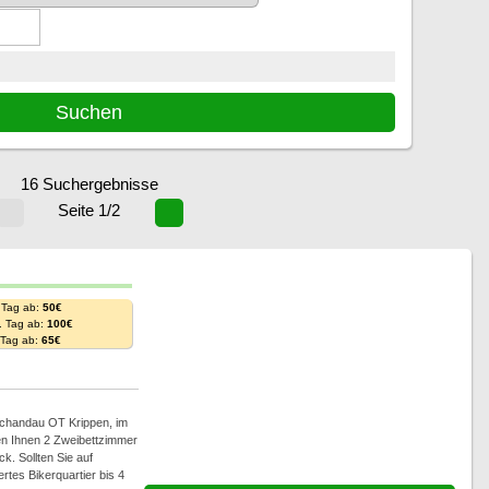
16 Suchergebnisse
Seite 1/2
 Tag ab:
50€
. Tag ab:
100€
. Tag ab:
65€
 Schandau OT Krippen, im
en Ihnen 2 Zweibettzimmer
. Sollten Sie auf
rtes Bikerquartier bis 4