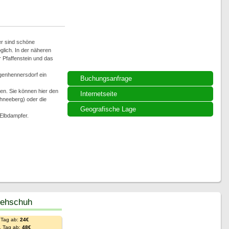
er sind schöne
lich. In der näheren
 Pfaffenstein und das
ngenhennersdorf ein
Buchungsanfrage
en. Sie können hier den
Internetseite
hneeberg) oder die
Geografische Lage
 Elbdampfer.
Rehschuh
 Tag ab:
24€
. Tag ab:
48€