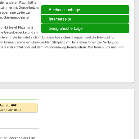
der anderen Raumhälfte,
afzimmer mit Doppelbett im
Buchungsanfrage
über eine Leiter zu
it Gartenmöbeln ist
Internetseite
N.) bietet Platz für 2
Geografische Lage
Eine Gewölbedecke und im
ntikern. Sie befindet sich im Erdgeschoss ohne Treppen und die Fewo ist für
im Grünen sowie ein über-dachter Stellplatz im Hof stehen Ihnen zur Verfügung.
 ins Kirnitzschtal oder auf dem Panoramaweg
loswandern
. Wir freuen uns auf Ihren
 Tag ab:
60€
Woche ab:
350€
 Ort, direkt an der Elbe