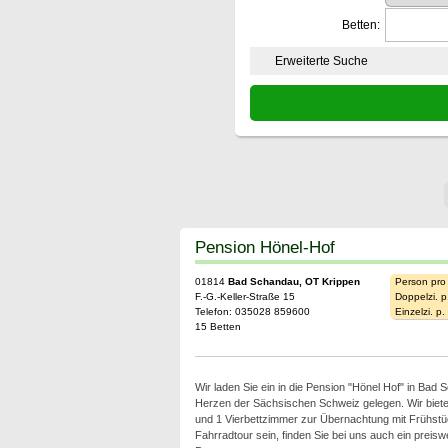
Betten:
Erweiterte Suche
Pension Hönel-Hof
01814
Bad Schandau, OT Krippen
Person pro
F.-G.-Keller-Straße 15
Doppelzi. p
Telefon: 035028 859600
Einzelzi. p
15 Betten
Wir laden Sie ein in die Pension "Hönel Hof" in Bad
Herzen der Sächsischen Schweiz gelegen. Wir biet
und 1 Vierbettzimmer zur Übernachtung mit Frühstück
Fahrradtour sein, finden Sie bei uns auch ein preiswe