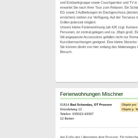
und Eckbankgruppe sowie Couchgarnitur und TV in 
erwartet Sie nach Ihrer Tour zum Relaxen. Ein Schl
EG sowie 2 Aufbettungen im Dachgeschoss,(letztere 
erreichen) stehen zur Verfügung. Auf der Terrasse m
Grillen jederzeit möglich.
Unsere kleine Ferienwohnung (ab 42€ zzgl. Kurtaxe p.
Personen, ist zentral gelegen und ca. 28qm groß. 
Stil angepasste Accessoires gefallen nicht nur Roma
Kurzübernachtungen geeignet. Eine kleine Sitzecke 
Sie können direkt von hier entlang des Malerweges
Besuch.
Ferienwohnungen Mischner
01814
Bad Schandau, OT Prossen
Objekt pro
Gründelweg 12
Objekt p. 
Telefon: 035022-43307
12 Betten
Am Fuße des Liliensteins liegt Prossen. Ein hübscher