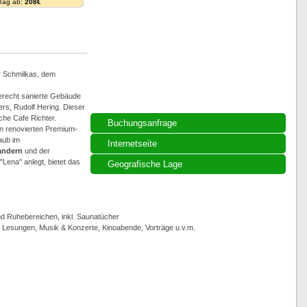
 Tag ab:
208€
r Schmilkas, dem
gerecht sanierte Gebäude
rs, Rudolf Hering. Dieser
che Cafe Richter.
Buchungsanfrage
n renovierten Premium-
aub im
Internetseite
ndern
und der
Lena" anlegt, bietet das
Geografische Lage
 Ruhebereichen, inkl. Saunatücher
, Lesungen, Musik & Konzerte, Kinoabende, Vorträge u.v.m.