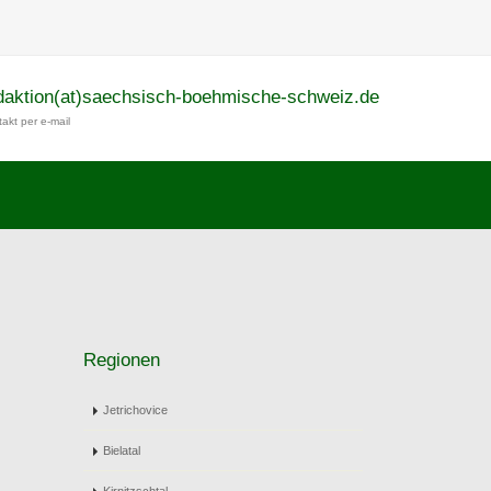
daktion(at)saechsisch-boehmische-schweiz.de
akt per e-mail
Regionen
Jetrichovice
Bielatal