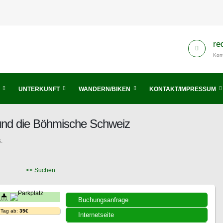
re
Kont
UNTERKUNFT
WANDERN/BIKEN
KONTAKT/IMPRESSUM
 und die Böhmische Schweiz
.
<< Suchen
Buchungsanfrage
 Tag ab:
35€
Internetseite