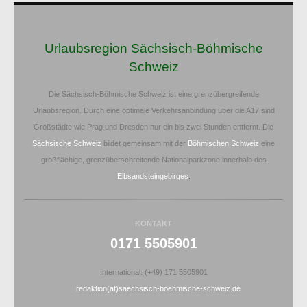
Urlaubsregion Sächsisch-Böhmische
Schweiz
Die Sächsisch-Böhmische Schweiz ist eine grenzübergreifende
Urlaubsregion. Durch eine optimale Verkehrsanbindung über die A17 sind
Großstädte wie Prag und Dresden nur ein bis zwei Stunden entfernt. Die
Sächsische Schweiz
bildet gemeinsam mit der
Böhmischen Schweiz
eine
großflächige, grenzüberschreitende Nationalparkzone innerhalb des
Elbsandsteingebirges
.
KONTAKT
0171 5505901
International: (+49) 171 5505901
redaktion(at)saechsisch-boehmische-schweiz.de