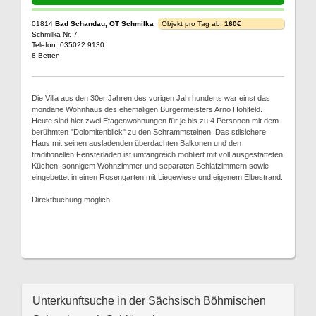
01814
Bad Schandau, OT Schmilka
Objekt pro Tag ab:
160€
Schmilka Nr. 7
Telefon: 035022 9130
8 Betten
Die Villa aus den 30er Jahren des vorigen Jahrhunderts war einst das
mondäne Wohnhaus des ehemaligen Bürgermeisters Arno Hohlfeld.
Heute sind hier zwei Etagenwohnungen für je bis zu 4 Personen mit dem
berühmten "Dolomitenblick" zu den Schrammsteinen. Das stilsichere
Haus mit seinen ausladenden überdachten Balkonen und den
traditionellen Fensterläden ist umfangreich möbliert mit voll ausgestatteten
Küchen, sonnigem Wohnzimmer und separaten Schlafzimmern sowie
eingebettet in einen Rosengarten mit Liegewiese und eigenem Elbestrand.
Direktbuchung möglich
Unterkunftsuche in der Sächsisch Böhmischen