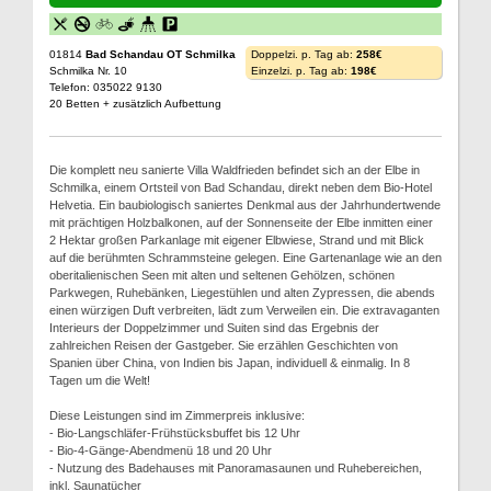
01814
Bad Schandau OT Schmilka
Doppelzi. p. Tag ab:
258€
Schmilka Nr. 10
Einzelzi. p. Tag ab:
198€
Telefon: 035022 9130
20 Betten + zusätzlich Aufbettung
Die komplett neu sanierte Villa Waldfrieden befindet sich an der Elbe in
Schmilka, einem Ortsteil von Bad Schandau, direkt neben dem Bio-Hotel
Helvetia. Ein baubiologisch saniertes Denkmal aus der Jahrhundertwende
mit prächtigen Holzbalkonen, auf der Sonnenseite der Elbe inmitten einer
2 Hektar großen Parkanlage mit eigener Elbwiese, Strand und mit Blick
auf die berühmten Schrammsteine gelegen. Eine Gartenanlage wie an den
oberitalienischen Seen mit alten und seltenen Gehölzen, schönen
Parkwegen, Ruhebänken, Liegestühlen und alten Zypressen, die abends
einen würzigen Duft verbreiten, lädt zum Verweilen ein. Die extravaganten
Interieurs der Doppelzimmer und Suiten sind das Ergebnis der
zahlreichen Reisen der Gastgeber. Sie erzählen Geschichten von
Spanien über China, von Indien bis Japan, individuell & einmalig. In 8
Tagen um die Welt!
Diese Leistungen sind im Zimmerpreis inklusive:
- Bio-Langschläfer-Frühstücksbuffet bis 12 Uhr
- Bio-4-Gänge-Abendmenü 18 und 20 Uhr
- Nutzung des Badehauses mit Panoramasaunen und Ruhebereichen,
inkl. Saunatücher