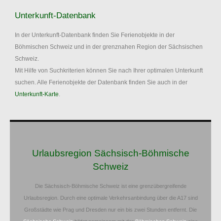
Unterkunft-Datenbank
In der Unterkunft-Datenbank finden Sie Ferienobjekte in der
Böhmischen Schweiz und in der grenznahen Region der Sächsischen
Schweiz.
Mit Hilfe von Suchkriterien können Sie nach Ihrer optimalen Unterkunft
suchen. Alle Ferienobjekte der Datenbank finden Sie auch in der
Unterkunft-Karte
.
Urlaubsregion Sächsisch-Böhmische
Schweiz
Die Sächsisch-Böhmische Schweiz ist eine grenzübergreifende
Urlaubsregion. Durch eine optimale Verkehrsanbindung über die A17 sind
Großstädte wie Prag und Dresden nur ein bis zwei Stunden entfernt. Die