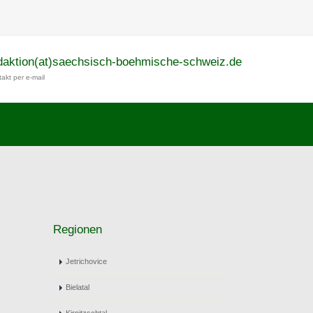
daktion(at)saechsisch-boehmische-schweiz.de
akt per e-mail
Regionen
Jetrichovice
Bielatal