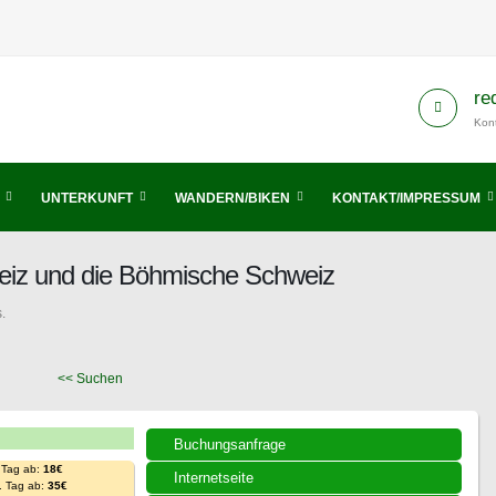
re
Kont
UNTERKUNFT
WANDERN/BIKEN
KONTAKT/IMPRESSUM
eiz und die Böhmische Schweiz
.
<< Suchen
Buchungsanfrage
 Tag ab:
18€
Internetseite
. Tag ab:
35€