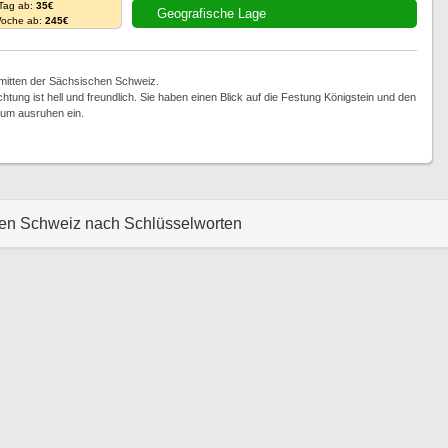
 Tag ab:
35€
Geografische Lage
Woche ab:
245€
mitten der Sächsischen Schweiz.
htung ist hell und freundlich. Sie haben einen Blick auf die Festung Königstein und den
 zum ausruhen ein.
hen Schweiz nach Schlüsselworten