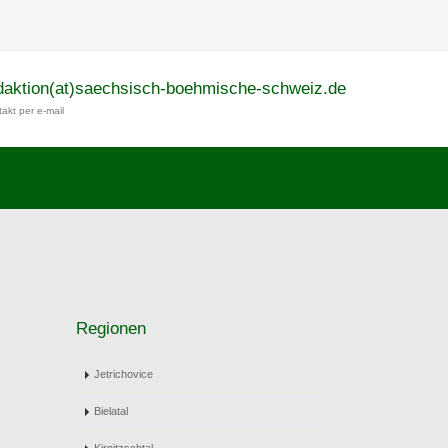
daktion(at)saechsisch-boehmische-schweiz.de
akt per e-mail
Regionen
Jetrichovice
Bielatal