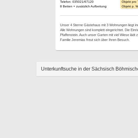
Telefon: 035021/67120
Objekt pro
8 Betten + zusätzlich Aufbettung
Objekt p. 
Unser 4 Sterne Gästehaus mit 3 Wohnungen liegt in
Alle Wohnungen sind komplett eingerichtet. Die Einric
Pfaffenstein. Auch unser Garten mit viel Wiese lädt
Familie Jeremias freut sich über Ihren Besuch.
Unterkunftsuche in der Sächsisch Böhmisc