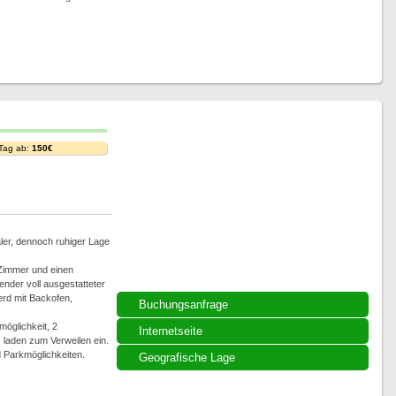
 Tag ab:
150€
ler, dennoch ruhiger Lage
Zimmer und einen
nder voll ausgestatteter
erd mit Backofen,
Buchungsanfrage
möglichkeit, 2
Internetseite
 laden zum Verweilen ein.
 Parkmöglichkeiten.
Geografische Lage