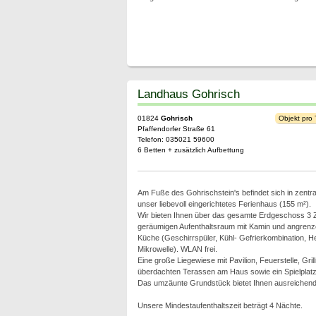
Landhaus Gohrisch
01824
Gohrisch
Objekt pro
Pfaffendorfer Straße 61
Telefon: 035021 59600
6 Betten + zusätzlich Aufbettung
Am Fuße des Gohrischstein's befindet sich in zentra
unser liebevoll eingerichtetes Ferienhaus (155 m²).
Wir bieten Ihnen über das gesamte Erdgeschoss 3 
geräumigen Aufenthaltsraum mit Kamin und angrenze
Küche (Geschirrspüler, Kühl- Gefrierkombination, H
Mikrowelle). WLAN frei.
Eine große Liegewiese mit Pavilion, Feuerstelle, Grill
überdachten Terassen am Haus sowie ein Spielplatz
Das umzäunte Grundstück bietet Ihnen ausreichend
Unsere Mindestaufenthaltszeit beträgt 4 Nächte.