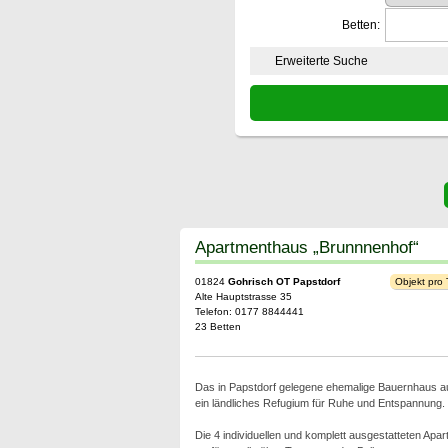
Betten:
Erweiterte Suche
Apartmenthaus „Brunnnenhof“
01824
Gohrisch OT Papstdorf
Objekt pro
Alte Hauptstrasse 35
Telefon: 0177 8844441
23 Betten
Das in Papstdorf gelegene ehemalige Bauernhaus a
ein ländliches Refugium für Ruhe und Entspannung.
Die 4 individuellen und komplett ausgestatteten Apa