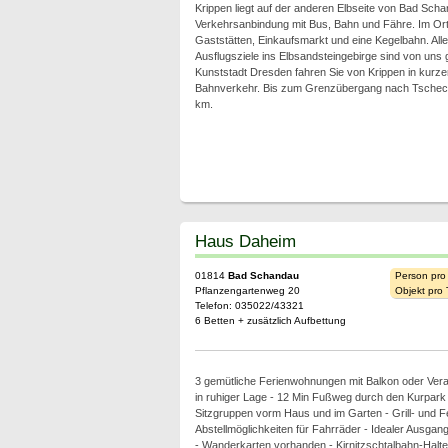
Krippen liegt auf der anderen Elbseite von Bad Scha
Verkehrsanbindung mit Bus, Bahn und Fähre. Im Ort
Gaststätten, Einkaufsmarkt und eine Kegelbahn. Al
Ausflugsziele ins Elbsandsteingebirge sind von uns g
Kunststadt Dresden fahren Sie von Krippen in kurze
Bahnverkehr. Bis zum Grenzübergang nach Tschech
km.
Haus Daheim
01814
Bad Schandau
Person pro
Pflanzengartenweg 20
Objekt pro
Telefon: 035022/43321
6 Betten + zusätzlich Aufbettung
3 gemütliche Ferienwohnungen mit Balkon oder Vera
in ruhiger Lage - 12 Min Fußweg durch den Kurpark 
Sitzgruppen vorm Haus und im Garten - Grill- und Fe
Abstellmöglichkeiten für Fahrräder - Idealer Ausga
- Wanderkarten vorhanden - Kirnitzschtalbahn-Haltest