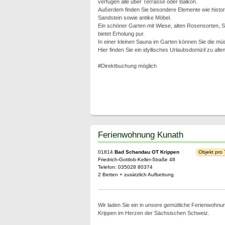
verfügen alle über Terrasse oder Balkon.
Außerdem finden Sie besondere Elemente wie histo
Sandstein sowie antike Möbel.
Ein schöner Garten mit Wiese, alten Rosensorten,
bietet Erholung pur.
In einer kleinen Sauna im Garten können Sie die m
Hier finden Sie ein idyllisches Urlaubsdomizil zu alle
#Direktbuchung möglich
Ferienwohnung Kunath
01814
Bad Schandau OT Krippen
Objekt pro
Friedrich-Gottlob-Keller-Straße 48
Telefon: 035028 80374
2 Betten + zusätzlich Aufbettung
Wir laden Sie ein in unsere gemütliche Ferienwohn
Krippen im Herzen der Sächsischen Schweiz.