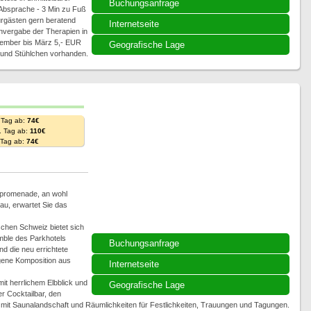
Buchungsanfrage
Absprache - 3 Min zu Fuß
Kurgästen gern beratend
Internetseite
nvergabe der Therapien in
ovember bis März 5,- EUR
Geografische Lage
 und Stühlchen vorhanden.
 Tag ab:
74€
. Tag ab:
110€
. Tag ab:
74€
bpromenade, an wohl
au, erwartet Sie das
chen Schweiz bietet sich
ble des Parkhotels
Buchungsanfrage
und die neu errichtete
gene Komposition aus
Internetseite
it herrlichem Elbblick und
Geografische Lage
r Cocktailbar, den
ge mit Saunalandschaft und Räumlichkeiten für Festlichkeiten, Trauungen und Tagungen.