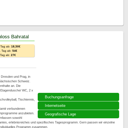
loss Bahratal
 Tag ab:
18,50€
. Tag ab:
54€
. Tag ab:
27€
n Dresden und Prag, in
 Sächsischen Schweiz.
nthalte an. Die
it Etagendusche/ WC, 2 x
Buchungsanfrage
hvolleyball, Tischtennis,
Internetseite
damit verbundenen
penprogramme anzubieten.
Geografische Lage
umfassen sowohl
santes, erlebnisreiches und spezifisches Tagesprogramm. Gern passen wir einzelne
 individuelles Programm zusammen.