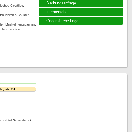
Buchungsanfrage
risches Gewölbe,
Internetseite
 Sträuchern & Bäumen
Geografische Lage
üden Muskeln entspannen.
n Jahreszeiten.
 Tag ab:
65€
ung in Bad Schandau OT