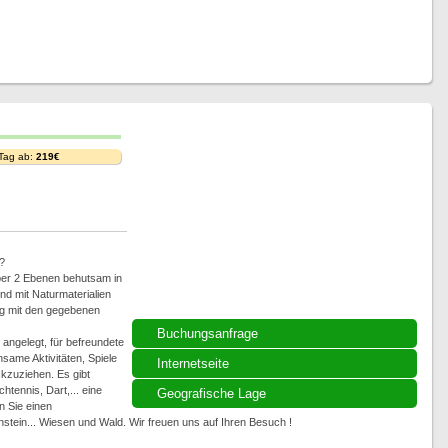
 Tag ab:
219€
?
über 2 Ebenen behutsam in
nd mit Naturmaterialien
ng mit den gegebenen
Buchungsanfrage
 angelegt, für befreundete
ame Aktivitäten, Spiele
Internetseite
kzuziehen. Es gibt
tennis, Dart,... eine
Geografische Lage
 Sie einen
tein... Wiesen und Wald. Wir freuen uns auf Ihren Besuch !