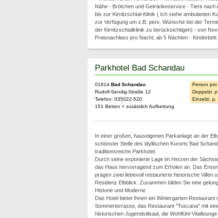
Nähe - Brötchen und Getränkeservice - Tiere nach 
bis zur Kirnitzschtal-Klinik ( Ich stehe ambulanten 
zur Verfügung um z.B. pers. Wünsche bei der Termi
der Kirnitzschtalklinik zu berücksichtigen) - von N
Preisnachlass pro Nacht, ab 5 Nächten - Kinderbett
Parkhotel Bad Schandau
01814
Bad Schandau
Person pro
Rudolf-Sendig-Straße 12
Doppelzi. p
Telefon: 035022-520
Einzelzi. p
151 Betten + zusätzlich Aufbettung
In einer großen, hauseigenen Parkanlage an der El
schönster Stelle des idyllischen Kurorts Bad Schand
traditionsreiche Parkhotel.
Durch seine exponierte Lage im Herzen der Sächsis
das Haus hervorragend zum Erholen an. Das Ensem
prägen zwei liebevoll restaurierte historische Villen 
Residenz Elbblick. Zusammen bilden Sie eine gelun
Historie und Moderne.
Das Hotel bietet Ihnen ein Wintergarten-Restaurant m
Sommerterrasse, das Restaurant "Toscana" mit eine
historischen Jugendstilsaal, die Wohlfühl-Vitalloun