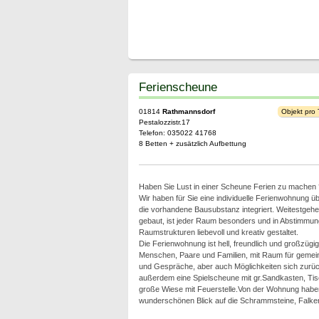
Ferienscheune
01814
Rathmannsdorf
Objekt pro
Pestalozzistr.17
Telefon: 035022 41768
8 Betten + zusätzlich Aufbettung
Haben Sie Lust in einer Scheune Ferien zu machen 
Wir haben für Sie eine individuelle Ferienwohnung 
die vorhandene Bausubstanz integriert. Weitestgehe
gebaut, ist jeder Raum besonders und in Abstimmu
Raumstrukturen liebevoll und kreativ gestaltet.
Die Ferienwohnung ist hell, freundlich und großzügig
Menschen, Paare und Familien, mit Raum für gemeins
und Gespräche, aber auch Möglichkeiten sich zurüc
außerdem eine Spielscheune mit gr.Sandkasten, Tisch
große Wiese mit Feuerstelle.Von der Wohnung haben
wunderschönen Blick auf die Schrammsteine, Falkens