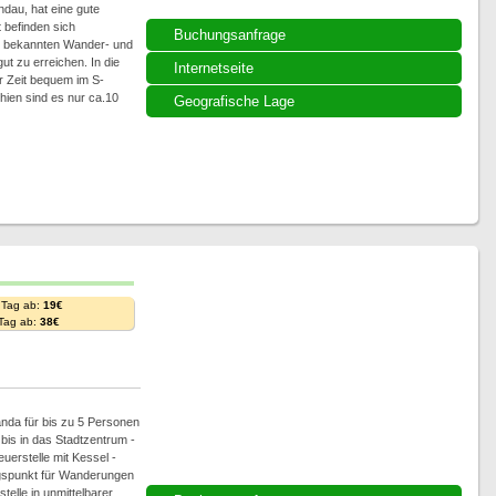
ndau, hat eine gute
 befinden sich
Buchungsanfrage
le bekannten Wander- und
ut zu erreichen. In die
Internetseite
r Zeit bequem im S-
ien sind es nur ca.10
Geografische Lage
 Tag ab:
19€
 Tag ab:
38€
nda für bis zu 5 Personen
bis in das Stadtzentrum -
uerstelle mit Kessel -
ngspunkt für Wanderungen
elle in unmittelbarer