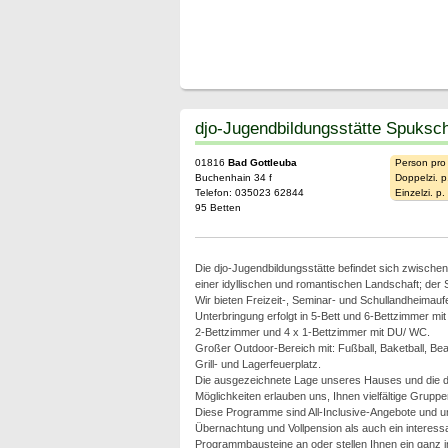
djo-Jugendbildungsstätte Spuksch
01816
Bad Gottleuba
Person pro
Buchenhain 34 f
Doppelzi. p
Telefon: 035023 62844
Einzelzi. p
95 Betten
Die djo-Jugendbildungsstätte befindet sich zwische
einer idyllischen und romantischen Landschaft; der
Wir bieten Freizeit-, Seminar- und Schullandheimaufe
Unterbringung erfolgt in 5-Bett und 6-Bettzimmer m
2-Bettzimmer und 4 x 1-Bettzimmer mit DU/ WC.
Großer Outdoor-Bereich mit: Fußball, Baketball, Beac
Grill- und Lagerfeuerplatz.
Die ausgezeichnete Lage unseres Hauses und die 
Möglichkeiten erlauben uns, Ihnen vielfältige Grup
Diese Programme sind All-Inclusive-Angebote und 
Übernachtung und Vollpension als auch ein interes
Programmbausteine an oder stellen Ihnen ein ganz