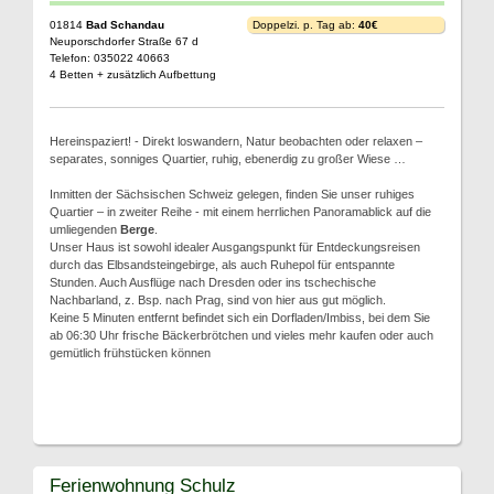
01814
Bad Schandau
Doppelzi. p. Tag ab:
40€
Neuporschdorfer Straße 67 d
Telefon: 035022 40663
4 Betten + zusätzlich Aufbettung
Hereinspaziert! - Direkt loswandern, Natur beobachten oder relaxen –
separates, sonniges Quartier, ruhig, ebenerdig zu großer Wiese …
Inmitten der Sächsischen Schweiz gelegen, finden Sie unser ruhiges
Quartier – in zweiter Reihe - mit einem herrlichen Panoramablick auf die
umliegenden
Berge
.
Unser Haus ist sowohl idealer Ausgangspunkt für Entdeckungsreisen
durch das Elbsandsteingebirge, als auch Ruhepol für entspannte
Stunden. Auch Ausflüge nach Dresden oder ins tschechische
Nachbarland, z. Bsp. nach Prag, sind von hier aus gut möglich.
Keine 5 Minuten entfernt befindet sich ein Dorfladen/Imbiss, bei dem Sie
ab 06:30 Uhr frische Bäckerbrötchen und vieles mehr kaufen oder auch
gemütlich frühstücken können
Ferienwohnung Schulz