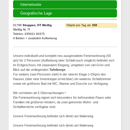
Internetseite
Geografische Lage
01796
Struppen, OT Weißig
Objekt pro Tag ab:
65€
Weißig Nr. 7f
Telefon: 035021 60375
4 Betten + zusätzlich Aufbettung
Unsere individuell und komplett neu ausgestattete Ferienwohnung (50
qm) für 2 Personen (Aufbettung über Schlafcouch möglich) befindet sich
im Erdgeschoss mit separatem Eingang, umgeben von viel Grün und
Blick auf die umliegenden
Tafelberge
.
Für weitere zwei Personen steht in der oberen Etage (+25qm) des
Hauses (über eine Innentreppe erreichbar) ein weiteres Schlafzimmer
sowie ein größeres Bad mit WC, Wanne und Dusche zur Verfügung.
Wir vermieten ab 5 Übernachtungen !
Die Ferienwohnung eignet sich besonders für befreundete Paare oder
Familien mit größeren Kindern, da zwei getrennte Wohn- und
Schlafbereiche verfügbar sind.
Unsere Ferienwohnung befindet sich direkt am Malerweg.
Unsere Ferienwohnung befindet sich direkt am Malerweg.