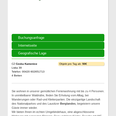
Buchungsanfrage
Internetseite
Geografische Lage
CZ
Ceska Kamenice
Objekt pro Tag ab:
50€
Liska 39
Telefon: 00420 602651713
4 Betten
Sie wohnen in unserer gemütlichen Ferienwohnung mit bis zu 4 Personen.
In unmittelbarer Waldnähe, finden Sie Erholung vom Alltag, bei
Wanderungen oder Rad-und Kletterpartien. Die einzigartige Landschaft
des Nationalparkes und des Lausitzer
Berglandes
, begeistern unsere
Gäste immer wieder.
Wir bieten Ihnen im echten Umgebindehaus, eine abgeschlossene