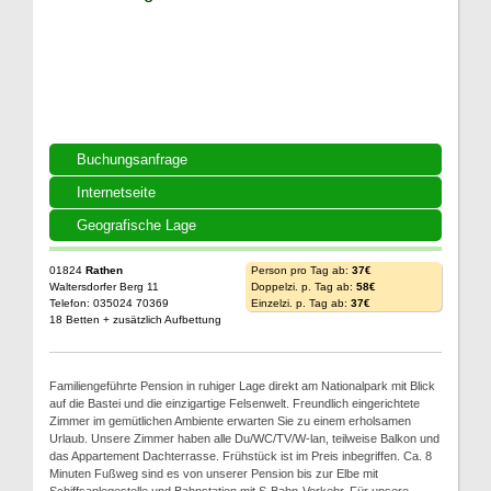
Buchungsanfrage
Internetseite
Geografische Lage
01824
Rathen
Person pro Tag ab:
37€
Waltersdorfer Berg 11
Doppelzi. p. Tag ab:
58€
Telefon: 035024 70369
Einzelzi. p. Tag ab:
37€
18 Betten + zusätzlich Aufbettung
Familiengeführte Pension in ruhiger Lage direkt am Nationalpark mit Blick
auf die Bastei und die einzigartige Felsenwelt. Freundlich eingerichtete
Zimmer im gemütlichen Ambiente erwarten Sie zu einem erholsamen
Urlaub. Unsere Zimmer haben alle Du/WC/TV/W-lan, teilweise Balkon und
das Appartement Dachterrasse. Frühstück ist im Preis inbegriffen. Ca. 8
Minuten Fußweg sind es von unserer Pension bis zur Elbe mit