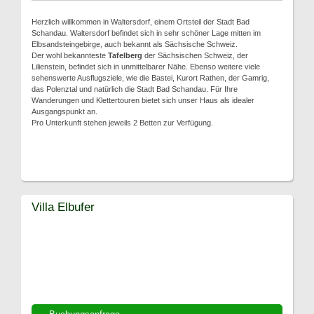
Herzlich willkommen in Waltersdorf, einem Ortsteil der Stadt Bad
Schandau. Waltersdorf befindet sich in sehr schöner Lage mitten im
Elbsandsteingebirge, auch bekannt als Sächsische Schweiz.
Der wohl bekannteste
Tafelberg
der Sächsischen Schweiz, der
Lilienstein, befindet sich in unmittelbarer Nähe. Ebenso weitere viele
sehenswerte Ausflugsziele, wie die Bastei, Kurort Rathen, der Gamrig,
das Polenztal und natürlich die Stadt Bad Schandau. Für Ihre
Wanderungen und Klettertouren bietet sich unser Haus als idealer
Ausgangspunkt an.
Pro Unterkunft stehen jeweils 2 Betten zur Verfügung.
Villa Elbufer