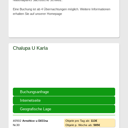
Nationalparks Sächsische Schweiz.
Eine Buchung ist ab 4 Übernachtungen möglich. Weitere Informationen
erhalten Sie auf unserer Homepage
Chalupa U Karla
Buchungsanfrage
Internetseite
Geografische Lage
40502
Arnoltice u Děčína
Objekt pro Tag ab:
113€
Nr.30
Objekt p. Woche ab:
585€