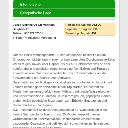
Internetseite
Geografische Lage
01855
Sebnitz OT Lichtenhain
Person pro Tag ab:
29,50€
Bergblick 12
Doppelzi. p. Tag ab:
59€
Telefon: 03597157061
Einzelzi. p. Tag ab:
49€
6 Betten + zusätzlich Aufbettung
Unsere kleine familiengeführte Frühstückspension befindet sich am
Ortsrand von Lichtenhain in einer ruhigen Lage ohne Durchgangsverkehr.
Wir verfügen sowohl über Doppel- als auch 3-Bettzimmer, welche sehr
komfortabel und gemütlich eingerichtet sind. Von Balkon und Terrasse
erwartet unsere Gäste ein unverbauter freier Panoramablick auf die
Felslandschaft der Sächsischen Schweiz.
Sie erhalten ein reichhaltiges individuell abgesprochenes Frühstück und
können danach ganz entspannt in den Tag starten. Es besteht die
Möglichkeit, gemeinschaftlich einen Kühlschrank sowie Wasserkocher
und Kaffeemaschine zu nutzen. In unserem großen, gepflegten Garten
stehen einige gemütliche Sitzgruppen zum Erholen, Entspannen und
Sonnenbaden zur Verfügung.
Das Feriendomizil ist idealer Ausgangspunkt für Wanderungen in die
hintere Sächsische Schweiz. In ca. 25 Minuten erreicht man im
wildromantischen Kirnitzschtal den Lichtenhainer Wasserfall mit
traditioneller Gaststätte und befindet sich schon mitten im Herzen des