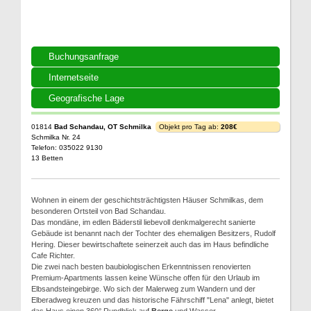
Buchungsanfrage
Internetseite
Geografische Lage
01814
Bad Schandau, OT Schmilka
Objekt pro Tag ab:
208€
Schmilka Nr. 24
Telefon: 035022 9130
13 Betten
Wohnen in einem der geschichtsträchtigsten Häuser Schmilkas, dem
besonderen Ortsteil von Bad Schandau.
Das mondäne, im edlen Bäderstil liebevoll denkmalgerecht sanierte
Gebäude ist benannt nach der Tochter des ehemaligen Besitzers, Rudolf
Hering. Dieser bewirtschaftete seinerzeit auch das im Haus befindliche
Cafe Richter.
Die zwei nach besten baubiologischen Erkenntnissen renovierten
Premium-Apartments lassen keine Wünsche offen für den Urlaub im
Elbsandsteingebirge. Wo sich der Malerweg zum Wandern und der
Elberadweg kreuzen und das historische Fährschiff "Lena" anlegt, bietet