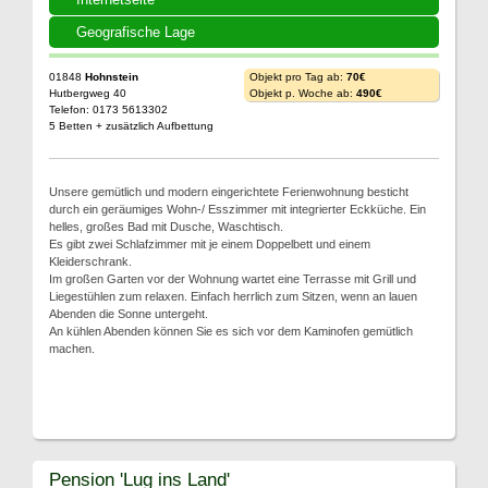
Geografische Lage
01848
Hohnstein
Objekt pro Tag ab:
70€
Hutbergweg 40
Objekt p. Woche ab:
490€
Telefon: 0173 5613302
5 Betten + zusätzlich Aufbettung
Unsere gemütlich und modern eingerichtete Ferienwohnung besticht
durch ein geräumiges Wohn-/ Esszimmer mit integrierter Eckküche. Ein
helles, großes Bad mit Dusche, Waschtisch.
Es gibt zwei Schlafzimmer mit je einem Doppelbett und einem
Kleiderschrank.
Im großen Garten vor der Wohnung wartet eine Terrasse mit Grill und
Liegestühlen zum relaxen. Einfach herrlich zum Sitzen, wenn an lauen
Abenden die Sonne untergeht.
An kühlen Abenden können Sie es sich vor dem Kaminofen gemütlich
machen.
Pension 'Lug ins Land'