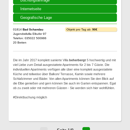
Buchungsanfrage
Internetseite
Geografische Lage
01814
Bad Schandau
Objekt pro Tag ab:
90€
Jugendstilvilla Elbufer 97
Telefon: 035022 500986
20 Betten
Die im Jahr 2017 komplett sanierte Villa
beherbergt
5 hochwertig und mit
viel Liebe zum Detail ausgestattete Apartments für 2 bis 7 Gäste. Die
individuellen Apartments verfügen alle über eine komplett ausgestattete
Küche und teilweise über Balkon/ Terrasse, Kamin sowie mehrere
Schlafzimmer und Bäder. Von allen Apartments können Sie den Blick auf
die Elbe genießen und gern können Sie auch im Garten entspannen. Egal
ob zu zweit oder mit mehreren Gästen - Sie werden sich hier wohlfühlen.
#Direktbuchung möglich