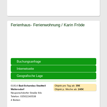
Ferienhaus- Ferienwohnung / Karin Fröde
Buchungsanfrage
Internetseite
Geografische Lage
01814
Bad-Schandau Stadtteil
Objekt pro Tag ab:
35€
Waltersdorf
Objekt p. Woche ab:
245€
Neuporschdorfer Straße 64c
Telefon: 03502240538
4 Betten