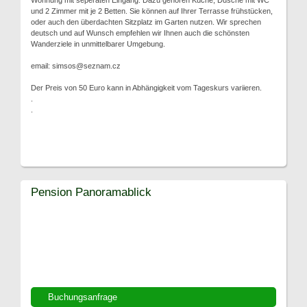
Wohnung mit seperaten Eingang. Dazu gehören Küche, Dusche mit WC
und 2 Zimmer mit je 2 Betten. Sie können auf Ihrer Terrasse frühstücken,
oder auch den überdachten Sitzplatz im Garten nutzen. Wir sprechen
deutsch und auf Wunsch empfehlen wir Ihnen auch die schönsten
Wanderziele in unmittelbarer Umgebung.
email: simsos@seznam.cz
Der Preis von 50 Euro kann in Abhängigkeit vom Tageskurs variieren.
.
.
Pension Panoramablick
Buchungsanfrage