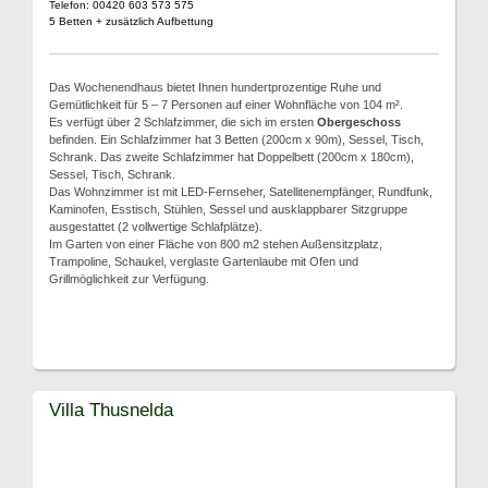
Telefon: 00420 603 573 575
5 Betten + zusätzlich Aufbettung
Das Wochenendhaus bietet Ihnen hundertprozentige Ruhe und
Gemütlichkeit für 5 – 7 Personen auf einer Wohnfläche von 104 m².
Es verfügt über 2 Schlafzimmer, die sich im ersten
Obergeschoss
befinden. Ein Schlafzimmer hat 3 Betten (200cm x 90m), Sessel, Tisch,
Schrank. Das zweite Schlafzimmer hat Doppelbett (200cm x 180cm),
Sessel, Tisch, Schrank.
Das Wohnzimmer ist mit LED-Fernseher, Satellitenempfänger, Rundfunk,
Kaminofen, Esstisch, Stühlen, Sessel und ausklappbarer Sitzgruppe
ausgestattet (2 vollwertige Schlafplätze).
Im Garten von einer Fläche von 800 m2 stehen Außensitzplatz,
Trampoline, Schaukel, verglaste Gartenlaube mit Ofen und
Grillmöglichkeit zur Verfügung.
Villa Thusnelda