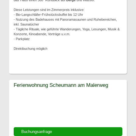
das Haus einen 360° Rundblick auf
Berge
und Wasser.
Diese Leistungen sind im Zimmerpreis inklusive:
- Bio-Langschläfer-Frühstücksbuffet bis 12 Uhr
- Nutzung des Badehauses mit Panoramasaunen und Ruhebereichen,
inkl. Saunatücher
- Tägliche Rituale, wie geführte Wanderungen, Yoga, Lesungen, Musik &
Konzerte, Kinoabende, Vorträge u.v.m.
- Parkplatz
Direktbuchung möglich
Ferienwohnung Scheumann am Malerweg
Buchungsanfrage