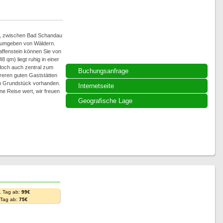
, zwischen Bad Schandau
) umgeben von Wäldern.
affenstein können Sie von
qm) liegt ruhig in einer
doch auch zentral zum
Buchungsanfrage
eren guten Gaststätten
 im Grundstück vorhanden.
Internetseite
ne Reise wert, wir freuen
Geografische Lage
. Tag ab:
99€
. Tag ab:
75€