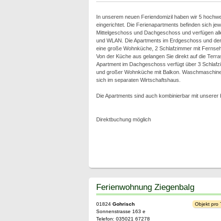
In unserem neuen Feriendomizil haben wir 5 hochwe
eingerichtet. Die Ferienapartments befinden sich je
Mittelgeschoss und Dachgeschoss und verfügen al
und WLAN. Die Apartments im Erdgeschoss und der 
eine große Wohnküche, 2 Schlafzimmer mit Fernseh
Von der Küche aus gelangen Sie direkt auf die Terr
Apartment im Dachgeschoss verfügt über 3 Schlafz
und großer Wohnküche mit Balkon. Waschmaschine
sich im separaten Wirtschaftshaus.
Die Apartments sind auch kombinierbar mit unsere
Direktbuchung möglich
Ferienwohnung Ziegenbalg
01824
Gohrisch
Objekt pro
Sonnenstrasse 163 e
Telefon: 035021 67278