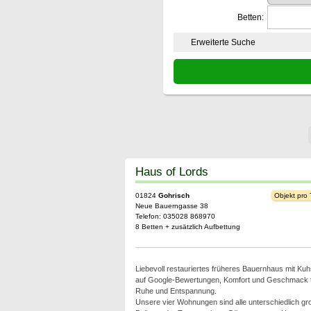
Betten:
Erweiterte Suche
Haus of Lords
01824
Gohrisch
Objekt pro
Neue Bauerngasse 38
Telefon: 035028 868970
8 Betten + zusätzlich Aufbettung
Liebevoll restauriertes früheres Bauernhaus mit Kuhs
auf Google-Bewertungen, Komfort und Geschmack tref
Ruhe und Entspannung.
Unsere vier Wohnungen sind alle unterschiedlich g