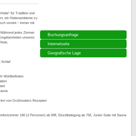
ütte“ für Tradition und
ert, ein Hüttenambiente zu
sch vereint – immer mit
n. Während jedes Zimmer
Buchungsanfrage
n Gegebenheiten unseres
 Note.
Internetseite
Geografische Lage
 Schlaf
hr Wohlbefinden.
ation
ttet
tsauna
iriert von Großmutters Rezepten
mfortzimmer 180 (2 Personen) ab 99€, Einzelbelegung ab 75€, Junior-Suite mit Sauna