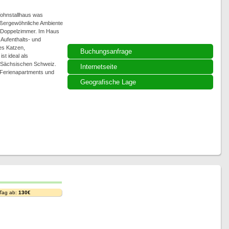
Wohnstallhaus was
außergewöhnliche Ambiente
 Doppelzimmer. Im Haus
Aufenthalts- und
es Katzen,
Buchungsanfrage
t ideal als
 Sächsischen Schweiz.
Internetseite
 Ferienapartments und
Geografische Lage
 Tag ab:
130€