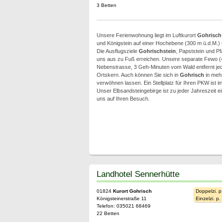
3 Betten
Unsere Ferienwohnung liegt im Luftkurort
Gohrisch
und Königstein auf einer Hochebene (300 m ü.d.M.
Die Ausflugsziele
Gohrischstein
, Papststein und Pf
uns aus zu Fuß erreichen. Unsere separate Fewo (48 
Nebenstrasse, 3 Geh-Minuten vom Wald entfernt je
Ortskern. Auch können Sie sich in
Gohrisch
in mehr
verwöhnen lassen. Ein Stellplatz für Ihren PKW ist
Unser Elbsandsteingebirge ist zu jeder Jahreszeit ei
uns auf Ihren Besuch.
Landhotel Sennerhütte
01824
Kurort Gohrisch
Doppelzi. p
Königsteinerstraße 11
Einzelzi. p
Telefon: 035021 68469
22 Betten