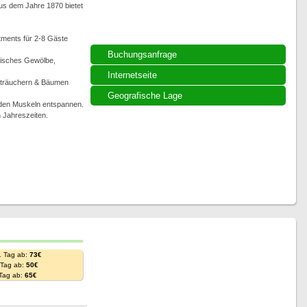
us dem Jahre 1870 bietet
rtments für 2-8 Gäste
Buchungsanfrage
risches Gewölbe,
Internetseite
 Sträuchern & Bäumen
Geografische Lage
üden Muskeln entspannen.
n Jahreszeiten.
. Tag ab:
73€
. Tag ab:
50€
 Tag ab:
65€