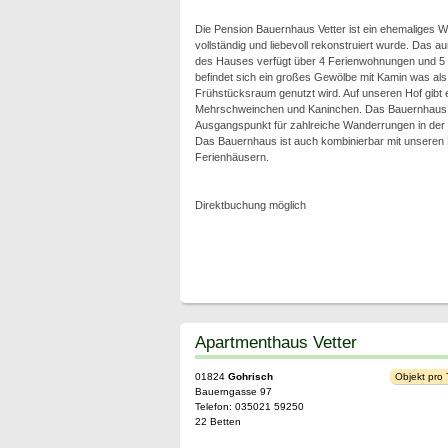
Die Pension Bauernhaus Vetter ist ein ehemaliges 
vollständig und liebevoll rekonstruiert wurde. Das 
des Hauses verfügt über 4 Ferienwohnungen und 5
befindet sich ein großes Gewölbe mit Kamin was als 
Frühstücksraum genutzt wird. Auf unseren Hof gibt 
Mehrschweinchen und Kaninchen. Das Bauernhaus is
Ausgangspunkt für zahlreiche Wanderrungen in der
Das Bauernhaus ist auch kombinierbar mit unseren
Ferienhäusern.
Direktbuchung möglich
Apartmenthaus Vetter
01824
Gohrisch
Objekt pro
Bauerngasse 97
Telefon: 035021 59250
22 Betten