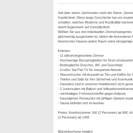
Seit über einem Jahrhundert steht der Name „Sennerh
Gastlichkeit. Diese lange Geschichte hat uns inspiri
schaffen, welches Moderne und Rustikalität harmoni
einem Augenmerk auf Gemütlichkeit.
Wählen Sie aus drei individuellen Zimmerkategorie
gleichwertig ausgestattet ist, bieten die besondere
historischen Hauses jedem Raum seine einzigartige
Kriterien:
- 11 stilvoll eingerichtete Zimmer
- Hochwertige Boxspringbetten für Ihren erholsamen
- Bodengleiche Duschen, WC und Duschbad.
- Großer Sat-Flat-TV für entspannte Abende
- Wasserkocher mit Auswahl an Tee und Kaffee für I
- Telefon und Safe für Ihre Sicherheit und Kommunik
- Haustiere sind in unserem Hotelbereich nicht gesta
- 2 Juniorsuiten mit Balkon und Vollspektruminfraro
- reichhaltiges Frühstücksbuffet gegen Aufpreis
- hauseigenes Restaurant mit deftigen Speisen insp
- Sauna befindet sich im Ausbau
Preise: Komfortzimmer 160 (2 Personen) ab 90€, Ko
(2 Personen) ab 145€
#Direktbuchung möglich