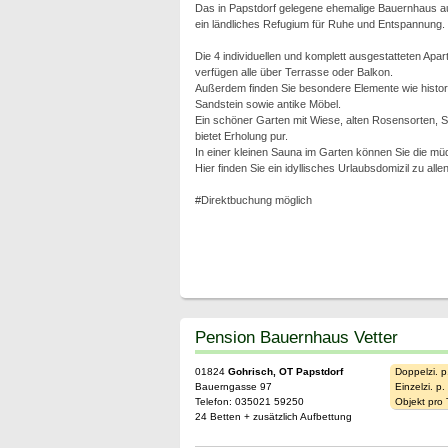
Das in Papstdorf gelegene ehemalige Bauernhaus a
ein ländliches Refugium für Ruhe und Entspannung.
Die 4 individuellen und komplett ausgestatteten Apa
verfügen alle über Terrasse oder Balkon.
Außerdem finden Sie besondere Elemente wie histo
Sandstein sowie antike Möbel.
Ein schöner Garten mit Wiese, alten Rosensorten,
bietet Erholung pur.
In einer kleinen Sauna im Garten können Sie die m
Hier finden Sie ein idyllisches Urlaubsdomizil zu alle
#Direktbuchung möglich
Pension Bauernhaus Vetter
01824
Gohrisch, OT Papstdorf
Doppelzi. p
Bauerngasse 97
Einzelzi. p
Telefon: 035021 59250
Objekt pro
24 Betten + zusätzlich Aufbettung