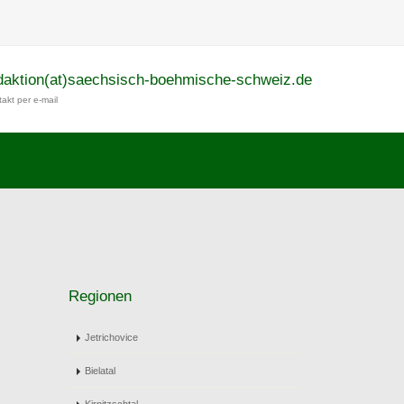
daktion(at)saechsisch-boehmische-schweiz.de
akt per e-mail
Regionen
Jetrichovice
Bielatal