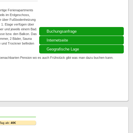
rtige Ferienapartments
weils im Erdgeschoss,
le über Fußbodenheizung
1. Etage verfügen über
er und jeweils einem Bad.
Buchungsanfrage
asse bzw. den Balkon. Das
immer, 2 Bäder, Sauna
Internetseite
 und Trockner befinden
Geografische Lage
r benachbarten Pension wo es auch Frühstück gibt was man dazu buchen kann.
 Tag ab:
40€