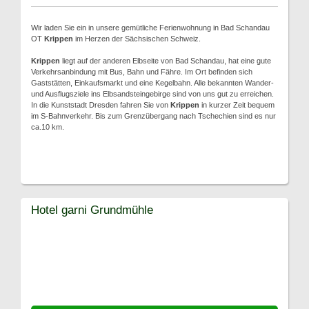
Wir laden Sie ein in unsere gemütliche Ferienwohnung in Bad Schandau
OT
Krippen
im Herzen der Sächsischen Schweiz.
Krippen
liegt auf der anderen Elbseite von Bad Schandau, hat eine gute
Verkehrsanbindung mit Bus, Bahn und Fähre. Im Ort befinden sich
Gaststätten, Einkaufsmarkt und eine Kegelbahn. Alle bekannten Wander-
und Ausflugsziele ins Elbsandsteingebirge sind von uns gut zu erreichen.
In die Kunststadt Dresden fahren Sie von
Krippen
in kurzer Zeit bequem
im S-Bahnverkehr. Bis zum Grenzübergang nach Tschechien sind es nur
ca.10 km.
Hotel garni Grundmühle