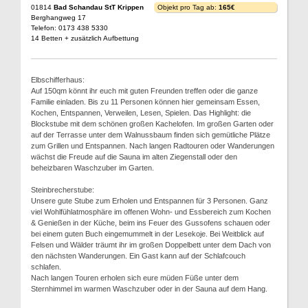
01814
Bad Schandau StT Krippen
Objekt pro Tag ab:
165€
Berghangweg 17
Telefon: 0173 438 5330
14 Betten + zusätzlich Aufbettung
Elbschifferhaus:
Auf 150qm könnt ihr euch mit guten Freunden treffen oder die ganze
Familie einladen. Bis zu 11 Personen können hier gemeinsam Essen,
Kochen, Entspannen, Verweilen, Lesen, Spielen. Das Highlight: die
Blockstube mit dem schönen großen Kachelofen. Im großen Garten oder
auf der Terrasse unter dem Walnussbaum finden sich gemütliche Plätze
zum Grillen und Entspannen. Nach langen Radtouren oder Wanderungen
wächst die Freude auf die Sauna im alten Ziegenstall oder den
beheizbaren Waschzuber im Garten.
Steinbrecherstube:
Unsere gute Stube zum Erholen und Entspannen für 3 Personen. Ganz
viel Wohlfühlatmosphäre im offenen Wohn- und Essbereich zum Kochen
& Genießen in der Küche, beim ins Feuer des Gussofens schauen oder
bei einem guten Buch eingemummelt in der Lesekoje. Bei Weitblick auf
Felsen und Wälder träumt ihr im großen Doppelbett unter dem Dach von
den nächsten Wanderungen. Ein Gast kann auf der Schlafcouch
schlafen.
Nach langen Touren erholen sich eure müden Füße unter dem
Sternhimmel im warmen Waschzuber oder in der Sauna auf dem Hang.