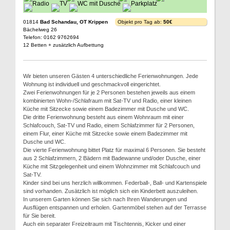
01814
Bad Schandau, OT Krippen
Objekt pro Tag ab:
50€
Bächelweg 26
Telefon: 0162 9762694
12 Betten + zusätzlich Aufbettung
Wir bieten unseren Gästen 4 unterschiedliche Ferienwohnungen. Jede
Wohnung ist individuell und geschmackvoll eingerichtet.
Zwei Ferienwohnungen für je 2 Personen bestehen jeweils aus einem
kombinierten Wohn-/Schlafraum mit Sat-TV und Radio, einer kleinen
Küche mit Sitzecke sowie einem Badezimmer mit Dusche und WC.
Die dritte Ferienwohnung besteht aus einem Wohnraum mit einer
Schlafcouch, Sat-TV und Radio, einem Schlafzimmer für 2 Personen,
einem Flur, einer Küche mit Sitzecke sowie einem Badezimmer mit
Dusche und WC.
Die vierte Ferienwohnung bittet Platz für maximal 6 Personen. Sie besteht
aus 2 Schlafzimmern, 2 Bädern mit Badewanne und/oder Dusche, einer
Küche mit Sitzgelegenheit und einem Wohnzimmer mit Schlafcouch und
Sat-TV.
Kinder sind bei uns herzlich willkommen. Federball-, Ball- und Kartenspiele
sind vorhanden. Zusätzlich ist möglich sich ein Kinderbett auszuleihen.
In unserem Garten können Sie sich nach Ihren Wanderungen und
Ausflügen entspannen und erholen. Gartenmöbel stehen auf der Terrasse
für Sie bereit.
Auch ein separater Freizeitraum mit Tischtennis, Kicker und einer