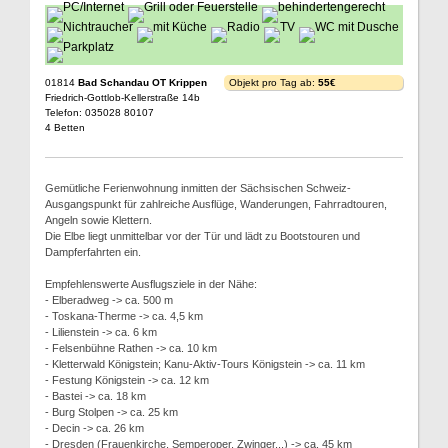
01814
Bad Schandau OT Krippen
Objekt pro Tag ab:
55€
Friedrich-Gottlob-Kellerstraße 14b
Telefon: 035028 80107
4 Betten
Gemütliche Ferienwohnung inmitten der Sächsischen Schweiz-
Ausgangspunkt für zahlreiche Ausflüge, Wanderungen, Fahrradtouren,
Angeln sowie Klettern.
Die Elbe liegt unmittelbar vor der Tür und lädt zu Bootstouren und
Dampferfahrten ein.
Empfehlenswerte Ausflugsziele in der Nähe:
- Elberadweg -> ca. 500 m
- Toskana-Therme -> ca. 4,5 km
- Lilienstein -> ca. 6 km
- Felsenbühne Rathen -> ca. 10 km
- Kletterwald Königstein; Kanu-Aktiv-Tours Königstein -> ca. 11 km
- Festung Königstein -> ca. 12 km
- Bastei -> ca. 18 km
- Burg Stolpen -> ca. 25 km
- Decin -> ca. 26 km
- Dresden (Frauenkirche, Semperoper, Zwinger...) -> ca. 45 km