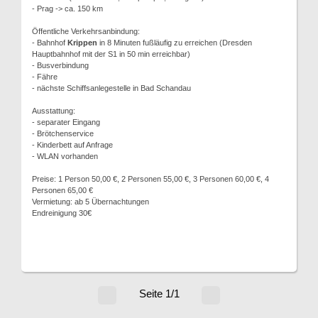
- Prag -> ca. 150 km
Öffentliche Verkehrsanbindung:
- Bahnhof
Krippen
in 8 Minuten fußläufig zu erreichen (Dresden
Hauptbahnhof mit der S1 in 50 min erreichbar)
- Busverbindung
- Fähre
- nächste Schiffsanlegestelle in Bad Schandau
Ausstattung:
- separater Eingang
- Brötchenservice
- Kinderbett auf Anfrage
- WLAN vorhanden
Preise: 1 Person 50,00 €, 2 Personen 55,00 €, 3 Personen 60,00 €, 4
Personen 65,00 €
Vermietung: ab 5 Übernachtungen
Endreinigung 30€
Seite 1/1