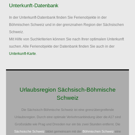
Unterkunft-Datenbank
In der Unterkunft-Datenbank finden Sie Ferienobjekte in der
Böhmischen Schweiz und in der grenznahen Region der Sächsischen
Schweiz.
Mit Hilfe von Suchkriterien können Sie nach Ihrer optimalen Unterkunft
suchen. Alle Ferienobjekte der Datenbank finden Sie auch in der
Unterkunft-Karte
.
Urlaubsregion Sächsisch-Böhmische
Schweiz
Die Sächsisch-Böhmische Schweiz ist eine grenzübergreifende
Urlaubsregion. Durch eine optimale Verkehrsanbindung über die A17 sind
Großstädte wie Prag und Dresden nur ein bis zwei Stunden entfernt. Die
Sächsische Schweiz
bildet gemeinsam mit der
Böhmischen Schweiz
eine