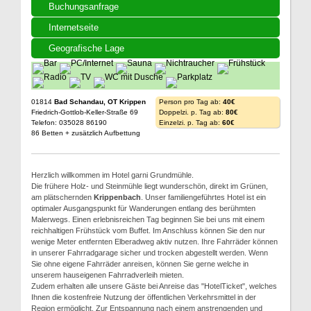
Buchungsanfrage
Internetseite
Geografische Lage
01814
Bad Schandau, OT Krippen
Person pro Tag ab:
40€
Friedrich-Gottlob-Keller-Straße 69
Doppelzi. p. Tag ab:
80€
Telefon: 035028 86190
Einzelzi. p. Tag ab:
60€
86 Betten + zusätzlich Aufbettung
Herzlich willkommen im Hotel garni Grundmühle.
Die frühere Holz- und Steinmühle liegt wunderschön, direkt im Grünen,
am plätschernden
Krippenbach
. Unser familiengeführtes Hotel ist ein
optimaler Ausgangspunkt für Wanderungen entlang des berühmten
Malerwegs. Einen erlebnisreichen Tag beginnen Sie bei uns mit einem
reichhaltigen Frühstück vom Buffet. Im Anschluss können Sie den nur
wenige Meter entfernten Elberadweg aktiv nutzen. Ihre Fahrräder können
in unserer Fahrradgarage sicher und trocken abgestellt werden. Wenn
Sie ohne eigene Fahrräder anreisen, können Sie gerne welche in
unserem hauseigenen Fahrradverleih mieten.
Zudem erhalten alle unsere Gäste bei Anreise das "HotelTicket", welches
Ihnen die kostenfreie Nutzung der öffentlichen Verkehrsmittel in der
Region ermöglicht. Zur Entspannung nach einem anstrengenden und