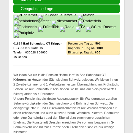
Geografische Lage
01814
Bad Schandau, OT Krippen
Person pro Tag ab:
50€
F.-G.-Keller-Straße 15
Doppelzi. p. Tag ab:
100€
Telefon: 035028 859600
Einzelzi. p. Tag ab:
65€
15 Betten
Wir laden Sie ein in die Pension "Hönel Hof" in Bad Schandau OT
Krippen
, im Herzen der Sächsischen Schweiz gelegen. Wir bieten Ihnen
2 Zweibettzimmer und 1 Vierbettzimmer zur Übernachtung mit Frühstück.
Sollten Sie auf Fahrradtour sein, finden Sie bei uns auch ein preiswertes
Bikerquartier bis 4 Personen.
Unsere Pension ist ein idealer Ausgangspunkt für Wanderungen zu allen
Sehenswürdigkeiten der Sächsischen- und Böhmischen Schweiz. Die
einzigartige Natur- und Felsenlandschaft bietet alle Voraussetzungen für
einen erholsamen und auch aktiven Urlaub. Wandern, Klettern, Radtouren
oder eine Dampferfahrt auf der Elbe wird zu einem unvergesslichen
Erlebnis. Die Kunststadt Dresden erreichen Sie von uns bequem im S-
Bahnverkehr und bis zur Grenze nach Tschechien sind es nur wenige
Kilometer.